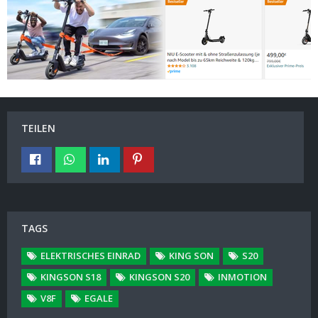
TEILEN
TAGS
ELEKTRISCHES EINRAD
KING SON
S20
KINGSON S18
KINGSON S20
INMOTION
V8F
EGALE