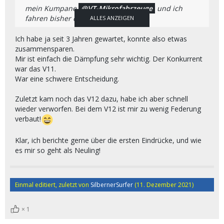
mein Kumpane
VT-Mikrofahrzeuge
und ich
fahren bisher das Inmotion V8F.
ALLES ANZEIGEN
Angefangen habe ich mit dem Ninebot One S2.
Nach ca. 300-400km bin ich dann auf das Inmotion
Ich habe ja seit 3 Jahren gewartet, konnte also etwas
umgestiegen.
zusammensparen.
Mir ist einfach die Dämpfung sehr wichtig. Der Konkurrent
Am Anfang war natürlich die Begeisterung riesig
war das V11.
das V8 läuft einfach top und macht Spaß,
War eine schwere Entscheidung.
mittlerweile habe ich auf dem Bock auch schon
wieder über 1000km runter..
Zuletzt kam noch das V12 dazu, habe ich aber schnell
wieder verworfen. Bei dem V12 ist mir zu wenig Federung
Letzten wollte ich mit einem Kollegen in Vollmontur
verbaut!
auf Offroad Tour, haben wir auch gemacht war
auch ganz lustig.
Klar, ich berichte gerne über die ersten Eindrücke, und wie
Jedoch ist hier das V8 deutlich an die Grenze
es mir so geht als Neuling!
gekommen, trotzdem vollem Akku hat es 3x
abgebrochen wegen Überlastung.. Von der
fehlenden Federung brauchen wir erst gar nicht
Einmal editiert, zuletzt von
SilbernerSurfer
(
11. Dezember 2021
)
sprechen.
Ich denke das S18 ist ein absoluter Traum, meiner
1
Meinung nach Bisschen hochwertig zum Anfangen