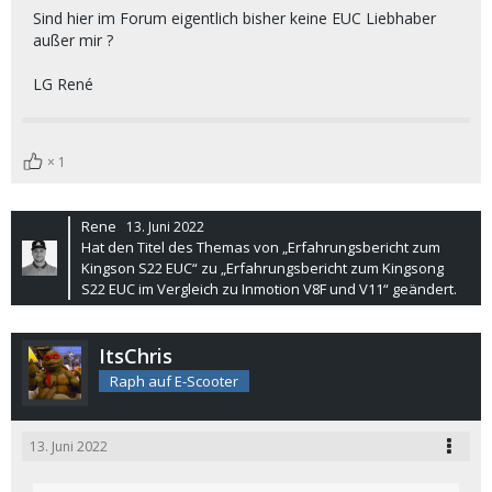
Sind hier im Forum eigentlich bisher keine EUC Liebhaber
außer mir ?
LG René
1
Rene
13. Juni 2022
Hat den Titel des Themas von „Erfahrungsbericht zum
Kingson S22 EUC“ zu „Erfahrungsbericht zum Kingsong
S22 EUC im Vergleich zu Inmotion V8F und V11“ geändert.
ItsChris
Raph auf E-Scooter
13. Juni 2022