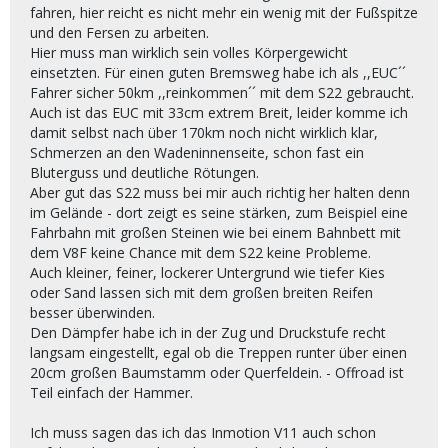
fahren, hier reicht es nicht mehr ein wenig mit der Fußspitze
und den Fersen zu arbeiten.
Hier muss man wirklich sein volles Körpergewicht
einsetzten. Für einen guten Bremsweg habe ich als ,,EUC´´
Fahrer sicher 50km ,,reinkommen´´ mit dem S22 gebraucht.
Auch ist das EUC mit 33cm extrem Breit, leider komme ich
damit selbst nach über 170km noch nicht wirklich klar,
Schmerzen an den Wadeninnenseite, schon fast ein
Bluterguss und deutliche Rötungen.
Aber gut das S22 muss bei mir auch richtig her halten denn
im Gelände - dort zeigt es seine stärken, zum Beispiel eine
Fahrbahn mit großen Steinen wie bei einem Bahnbett mit
dem V8F keine Chance mit dem S22 keine Probleme.
Auch kleiner, feiner, lockerer Untergrund wie tiefer Kies
oder Sand lassen sich mit dem großen breiten Reifen
besser überwinden.
Den Dämpfer habe ich in der Zug und Druckstufe recht
langsam eingestellt, egal ob die Treppen runter über einen
20cm großen Baumstamm oder Querfeldein. - Offroad ist
Teil einfach der Hammer.
Ich muss sagen das ich das Inmotion V11 auch schon