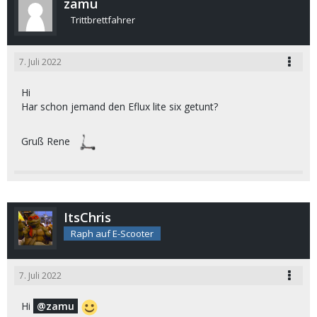
zamu
Trittbrettfahrer
7. Juli 2022
Hi
Har schon jemand den Eflux lite six getunt?
Gruß Rene
ItsChris
Raph auf E-Scooter
7. Juli 2022
Hi
zamu