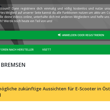
ccount? Dann registriere dich einmalig und völlig kostenlos und nutze un
iertes Mitglied auf unserer Seite kannst du alle Funktionen nutzen um aktiv am
elle deine Videos online, unterhalte dich mit anderen Mitgliedern und helfe u
h? Werde noch heute ein Teil von uns!
ANMELDEN ODER REGISTRIEREN
FOREN NACH HERSTELLER
VSETT
D BREMSEN
ögliche zukünftige Aussichten für E-Scooter in Öst
d