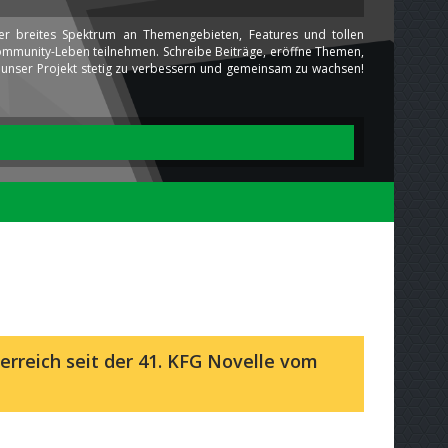
ser breites Spektrum an Themengebieten, Features und tollen
 Community-Leben teilnehmen. Schreibe Beiträge, eröffne Themen,
ns unser Projekt stetig zu verbessern und gemeinsam zu wachsen!
erreich seit der 41. KFG Novelle vom