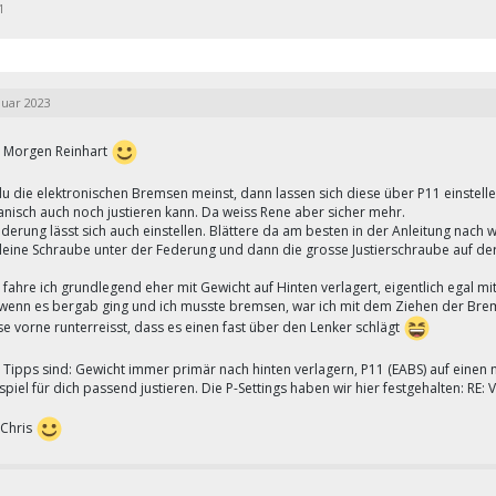
1
nuar 2023
 Morgen Reinhart
 du die elektronischen Bremsen meinst, dann lassen sich diese über P11 einstel
nisch auch noch justieren kann. Da weiss Rene aber sicher mehr.
derung lässt sich auch einstellen. Blättere da am besten in der Anleitung nach wi
kleine Schraube unter der Federung und dann die grosse Justierschraube auf de
 fahre ich grundlegend eher mit Gewicht auf Hinten verlagert, eigentlich egal m
wenn es bergab ging und ich musste bremsen, war ich mit dem Ziehen der Bremse
e vorne runterreisst, dass es einen fast über den Lenker schlägt
 Tipps sind: Gewicht immer primär nach hinten verlagern, P11 (EABS) auf einen 
piel für dich passend justieren. Die P-Settings haben wir hier festgehalten:
RE: 
sChris