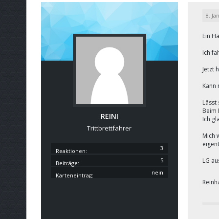
8. Ja
Ein H
Ich fa
Jetzt 
Kann 
Lässt 
Beim 
REINI
Ich g
Trittbrettfahrer
Mich w
eigen
3
Reaktionen
5
LG aus
Beiträge
nein
Karteneintrag
Reinh