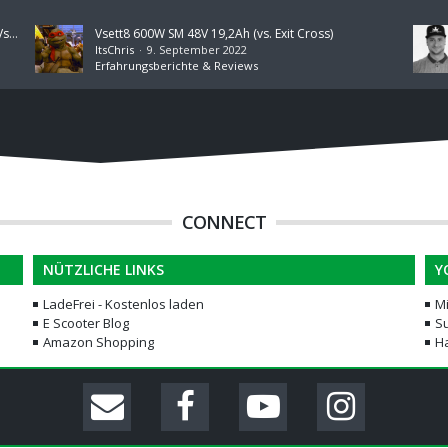
Vsett9+ Austria Edition 2x250W DM 48V 21AH (vs. Vsett8/Exit Cross)
Vsett8 600W SM 48V 19,2Ah (vs. Exit Cross)
ItsChris
9. September 2022
Erfahrungsberichte & Reviews
CONNECT
NÜTZLICHE LINKS
Y
LadeFrei - Kostenlos laden
M
E Scooter Blog
Su
Amazon Shopping
H