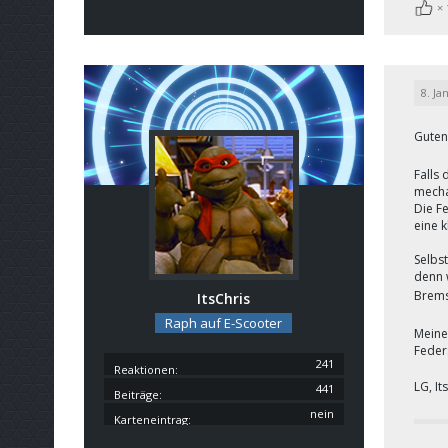
8. Ja
Guten
Falls
mecha
Die Fe
eine 
Selbst
denn 
Brems
ItsChris
Raph auf E-Scooter
Meine
Feders
241
Reaktionen
LG, It
441
Beiträge
nein
Karteneintrag