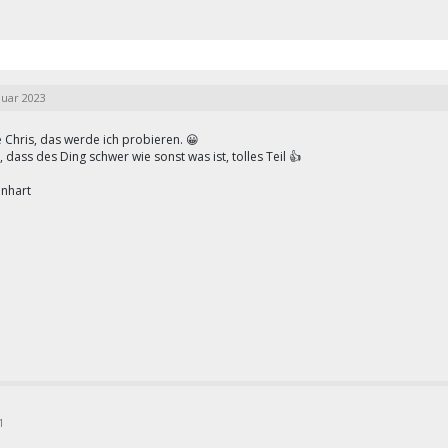
nuar 2023
 Chris, das werde ich probieren. 😀
 dass des Ding schwer wie sonst was ist, tolles Teil 👍
inhart
1