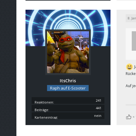
8. Ja
J
Rücke
ItsChris
Auf j
Raph auf E-Scooter
241
Reaktionen
441
Beiträge
nein
Karteneintrag