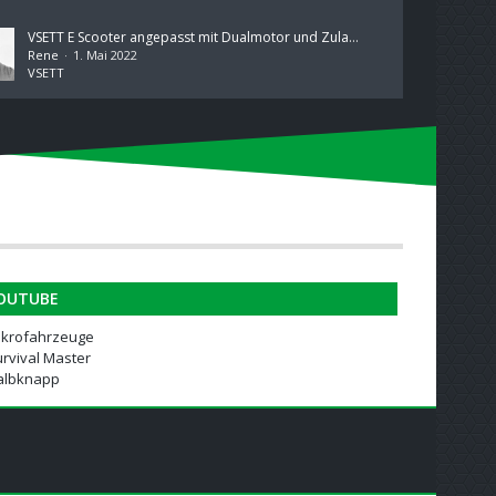
VSETT E Scooter angepasst mit Dualmotor und Zulassung in Österreich
Rene
1. Mai 2022
VSETT
OUTUBE
ikrofahrzeuge
rvival Master
albknapp