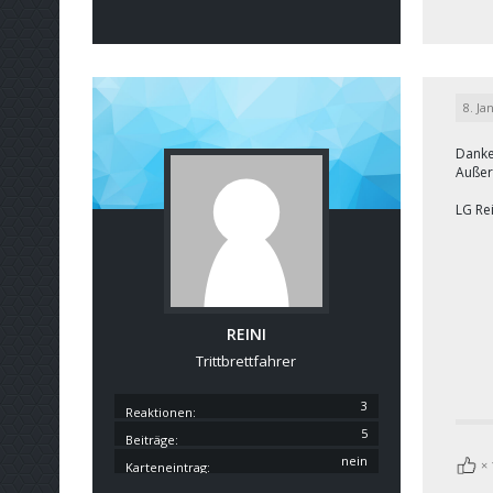
8. Ja
Danke
Außer,
LG Re
REINI
Trittbrettfahrer
3
Reaktionen
5
Beiträge
nein
Karteneintrag