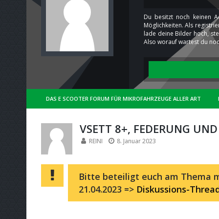
Du besitzt noch keinen A
Möglichkeiten. Als registr
lade deine Bilder hoch, st
Also worauf wartest du noc
DAS E SCOOTER FORUM FÜR MIKROFAHRZEUGE ALLER ART
VSETT 8+, FEDERUNG UN
REINI
8. Januar 2023
Bitte beteiligt euch am Thema m
21.04.2023 =>
Diskussions-Threa