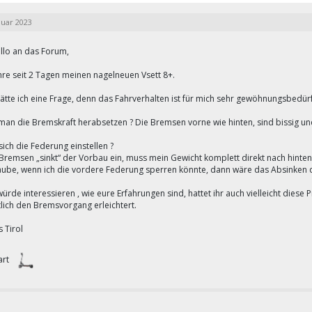
nuar 2023
allo an das Forum,
hre seit 2 Tagen meinen nagelneuen Vsett 8+.
hätte ich eine Frage, denn das Fahrverhalten ist für mich sehr gewöhnungsbedürft
man die Bremskraft herabsetzen ? Die Bremsen vorne wie hinten, sind bissig und
sich die Federung einstellen ?
Bremsen „sinkt“ der Vorbau ein, muss mein Gewicht komplett direkt nach hinten
laube, wenn ich die vordere Federung sperren könnte, dann wäre das Absinken d
ürde interessieren , wie eure Erfahrungen sind, hattet ihr auch vielleicht diese
tlich den Bremsvorgang erleichtert.
 Tirol
art