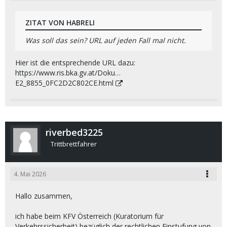
ZITAT VON HABRELI
Was soll das sein? URL auf jeden Fall mal nicht.
Hier ist die entsprechende URL dazu:
https://www.ris.bka.gv.at/Doku…
E2_8855_0FC2D2C802CE.html
riverbed3225
Trittbrettfahrer
4. Mai 2026
Hallo zusammen,
ich habe beim KFV Österreich (Kuratorium für
Verkehrssicherheit) bezüglich der rechtlichen Einstufung von