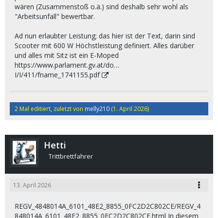
wären (Zusammenstoß o.ä.) sind deshalb sehr wohl als
"Arbeitsunfall" bewertbar.
Ad nun erlaubter Leistung; das hier ist der Text, darin sind
Scooter mit 600 W Höchstleistung definiert. Alles darüber
und alles mit Sitz ist ein E-Moped
https://www.parlament.gv.at/do…
I/I/411/fname_1741155.pdf
2 Mal editiert, zuletzt von
melly210
(
1. April 2026
)
Hetti
Trittbrettfahrer
13. April 2026
REGV_4848014A_6101_48E2_8855_0FC2D2C802CE/REGV_4
848014A_6101_48E2_8855_0FC2D2C802CE.html In diesem