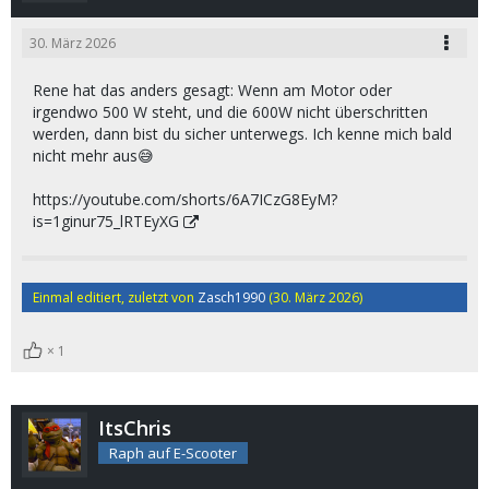
30. März 2026
Rene hat das anders gesagt: Wenn am Motor oder
irgendwo 500 W steht, und die 600W nicht überschritten
werden, dann bist du sicher unterwegs. Ich kenne mich bald
nicht mehr aus😅
https://youtube.com/shorts/6A7ICzG8EyM?
is=1ginur75_lRTEyXG
Einmal editiert, zuletzt von
Zasch1990
(
30. März 2026
)
1
ItsChris
Raph auf E-Scooter