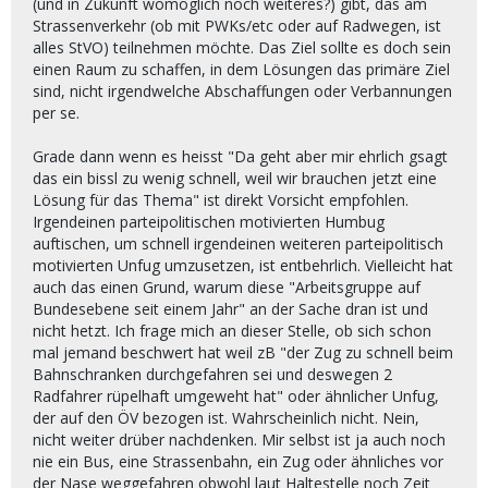
(und in Zukunft womöglich noch weiteres?) gibt, das am
Strassenverkehr (ob mit PWKs/etc oder auf Radwegen, ist
alles StVO) teilnehmen möchte. Das Ziel sollte es doch sein
einen Raum zu schaffen, in dem Lösungen das primäre Ziel
sind, nicht irgendwelche Abschaffungen oder Verbannungen
per se.
Grade dann wenn es heisst "Da geht aber mir ehrlich gsagt
das ein bissl zu wenig schnell, weil wir brauchen jetzt eine
Lösung für das Thema" ist direkt Vorsicht empfohlen.
Irgendeinen parteipolitischen motivierten Humbug
auftischen, um schnell irgendeinen weiteren parteipolitisch
motivierten Unfug umzusetzen, ist entbehrlich. Vielleicht hat
auch das einen Grund, warum diese "Arbeitsgruppe auf
Bundesebene seit einem Jahr" an der Sache dran ist und
nicht hetzt. Ich frage mich an dieser Stelle, ob sich schon
mal jemand beschwert hat weil zB "der Zug zu schnell beim
Bahnschranken durchgefahren sei und deswegen 2
Radfahrer rüpelhaft umgeweht hat" oder ähnlicher Unfug,
der auf den ÖV bezogen ist. Wahrscheinlich nicht. Nein,
nicht weiter drüber nachdenken. Mir selbst ist ja auch noch
nie ein Bus, eine Strassenbahn, ein Zug oder ähnliches vor
der Nase weggefahren obwohl laut Haltestelle noch Zeit