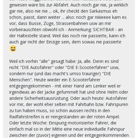
gewesen wäre bis zur Abfahrt. Auch noch gar nie, ja wirklich
gar nie, also nie nie ... ok, ihr checkt den Sarkasmus eh
schon, passt, dann weiter ... also: noch gar niiiieeee kam es
vor, dass Busse, Züge, Strassenbahnen usw an mir
vorbeirauschten obwohl ich - Anmerkung: SICHTBAR - an
der Haltestelle stand. Weil das noch nie passierte, kann ich
auch gar nicht der Einzige sein, dem sowas nie passierte
Weil ich vorhin "alle" gesagt habe: Ja, alle. Denn es sind
nicht "DIE Autofahrer" oder "DIE E-Scooterfahrer" usw,
sondern nur (und das macht's umso trauriger) "DIE
Menschen". Heute wieder ein E-Scooterfahrer
entgegengekommen - mit einer Hand am Lenker weil er
irgendwas an der Jacke gefummelt hat und ohne Helm oder
andere Sicherheitsausrüstung. Oder auch heute: Autofahrer
vor mir, der wohl eher selten mit Fahrbahn bzw. Fahrspuren
zu tun haben muss, so schön aussen rechts in den
Radfahrstreifen is er reingestanden an der roten Ampel.
Oder letzte Woche: Einspurig motorisierter Fahrer, die
einfach mal so in der Mitte eine neue individuelle Fahrspur
zwischen der (zuvor) eigenen und der entgegenkommenden