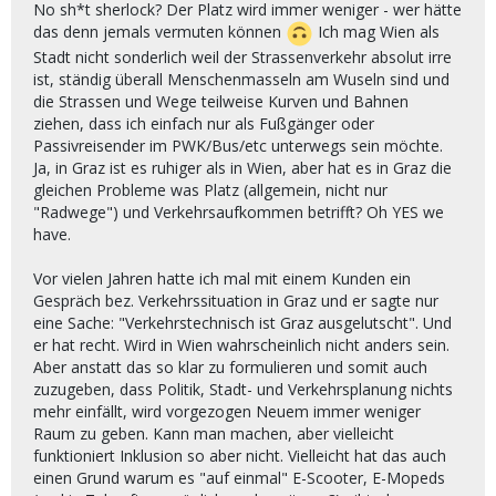
No sh*t sherlock? Der Platz wird immer weniger - wer hätte
das denn jemals vermuten können
Ich mag Wien als
Stadt nicht sonderlich weil der Strassenverkehr absolut irre
ist, ständig überall Menschenmasseln am Wuseln sind und
die Strassen und Wege teilweise Kurven und Bahnen
ziehen, dass ich einfach nur als Fußgänger oder
Passivreisender im PWK/Bus/etc unterwegs sein möchte.
Ja, in Graz ist es ruhiger als in Wien, aber hat es in Graz die
gleichen Probleme was Platz (allgemein, nicht nur
"Radwege") und Verkehrsaufkommen betrifft? Oh YES we
have.
Vor vielen Jahren hatte ich mal mit einem Kunden ein
Gespräch bez. Verkehrssituation in Graz und er sagte nur
eine Sache: "Verkehrstechnisch ist Graz ausgelutscht". Und
er hat recht. Wird in Wien wahrscheinlich nicht anders sein.
Aber anstatt das so klar zu formulieren und somit auch
zuzugeben, dass Politik, Stadt- und Verkehrsplanung nichts
mehr einfällt, wird vorgezogen Neuem immer weniger
Raum zu geben. Kann man machen, aber vielleicht
funktioniert Inklusion so aber nicht. Vielleicht hat das auch
einen Grund warum es "auf einmal" E-Scooter, E-Mopeds