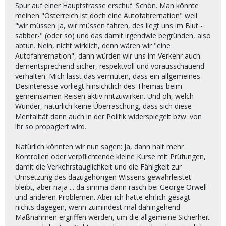
Spur auf einer Hauptstrasse erschuf. Schön. Man könnte
meinen "Österreich ist doch eine Autofahrernation" weil
"wir müssen ja, wir müssen fahren, des liegt uns im Blut -
sabber-" (oder so) und das damit irgendwie begründen, also
abtun. Nein, nicht wirklich, denn wären wir "eine
Autofahrernation", dann würden wir uns im Verkehr auch
dementsprechend sicher, respektvoll und vorausschauend
verhalten. Mich lässt das vermuten, dass ein allgemeines
Desinteresse vorliegt hinsichtlich des Themas beim
gemeinsamen Reisen aktiv mitzuwirken. Und oh, welch
Wunder, natürlich keine Überraschung, dass sich diese
Mentalität dann auch in der Politik widerspiegelt bzw. von
ihr so propagiert wird.
Natürlich könnten wir nun sagen: Ja, dann halt mehr
Kontrollen oder verpflichtende kleine Kurse mit Prüfungen,
damit die Verkehrstauglichkeit und die Fähigkeit zur
Umsetzung des dazugehörigen Wissens gewährleistet
bleibt, aber naja ... da simma dann rasch bei George Orwell
und anderen Problemen. Aber ich hätte ehrlich gesagt
nichts dagegen, wenn zumindest mal dahingehend
Maßnahmen ergriffen werden, um die allgemeine Sicherheit