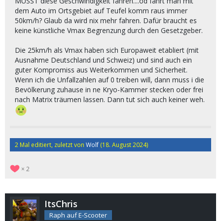
MUSST diese Geschwindigkeit fahren....od fährt man mit
dem Auto im Ortsgebiet auf Teufel komm raus immer
50km/h? Glaub da wird nix mehr fahren. Dafür braucht es
keine künstliche Vmax Begrenzung durch den Gesetzgeber.
Die 25km/h als Vmax haben sich Europaweit etabliert (mit
Ausnahme Deutschland und Schweiz) und sind auch ein
guter Kompromiss aus Weiterkommen und Sicherheit.
Wenn ich die Unfallzahlen auf 0 treiben will, dann muss i die
Bevölkerung zuhause in ne Kryo-Kammer stecken oder frei
nach Matrix träumen lassen. Dann tut sich auch keiner weh.
2 Mal editiert, zuletzt von
Wolf
(
18. August 2024
)
2
ItsChris
Raph auf E-Scooter