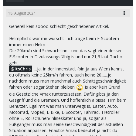
18. August 2024
Generell kein soooo schlecht geschriebener Artikel.
Helmpflicht wär mir wurscht - ich trage beim E-Scootern
immer einen Helm
Die 20km/h sind Schwachsinn - und das sagt einer dessen
E-Scooter in D zulassungsfähig is und nur 21,3 laut Tacho
geht.
ItsChris
....ja, in der Innenstadt (bin ja aus Wien) kannst
du oftmals keine 25km/h fahren, auch keine 20.......je
nachdem muss man manchmal auch Schrittgeschwindigkeit
fahren oder sogar Stehen bleiben
Is aber kein Grund
die Gesetzliche Vmax runterzusetzen. Dafür gibts ja den
Gasgriff und die Bremsen. Und hoffentlich a bissal Hirn beim
Benutzer. Egal mit was man unterwegs is, Laster, Auto,
Motorrad, Moped, E-Bike, E-Scooter, Fahrrad, Tretroller
ohne E, Rollschuhen/Inlineskater und ja, sogar als
Fußgänger muss man seine Geschwindigkeit der aktuellen
Situation anpassen. Erlaubte Vmax bedeutet ja nicht du