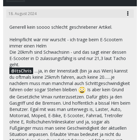
18. August 2024
Generell kein soooo schlecht geschriebener Artikel.
Helmpflicht wär mir wurscht - ich trage beim E-Scootern
immer einen Helm
Die 20km/h sind Schwachsinn - und das sagt einer dessen
E-Scooter in D zulassungsfähig is und nur 21,3 laut Tacho
geht.
ItsChris
....ja, in der Innenstadt (bin ja aus Wien) kannst
du oftmals keine 25km/h fahren, auch keine 20.......je
nachdem muss man manchmal auch Schrittgeschwindigkeit
fahren oder sogar Stehen bleiben
Is aber kein Grund
die Gesetzliche Vmax runterzusetzen. Dafür gibts ja den
Gasgriff und die Bremsen. Und hoffentlich a bissal Hirn beim
Benutzer. Egal mit was man unterwegs is, Laster, Auto,
Motorrad, Moped, E-Bike, E-Scooter, Fahrrad, Tretroller
ohne E, Rollschuhen/Inlineskater und ja, sogar als
Fußgänger muss man seine Geschwindigkeit der aktuellen
Situation anpassen. Erlaubte Vmax bedeutet ja nicht du