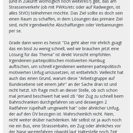
(und in Zukunft womöglich noch weiteres?) gibt, das am
Strassenverkehr (ob mit PWKs/etc oder auf Radwegen, ist
alles StVO) teilnehmen möchte. Das Ziel sollte es doch sein
einen Raum zu schaffen, in dem Lösungen das primäre Ziel
sind, nicht irgendwelche Abschaffungen oder Verbannungen
per se.
Grade dann wenn es heisst "Da geht aber mir ehrlich gsagt
das ein bissl zu wenig schnell, weil wir brauchen jetzt eine
Lösung für das Thema" ist direkt Vorsicht empfohlen.
Irgendeinen parteipolitischen motivierten Humbug
auftischen, um schnell irgendeinen weiteren parteipolitisch
motivierten Unfug umzusetzen, ist entbehrlich. Vielleicht hat
auch das einen Grund, warum diese "Arbeitsgruppe auf
Bundesebene seit einem Jahr" an der Sache dran ist und
nicht hetzt. Ich frage mich an dieser Stelle, ob sich schon
mal jemand beschwert hat weil zB "der Zug zu schnell beim
Bahnschranken durchgefahren sei und deswegen 2
Radfahrer rüpelhaft umgeweht hat" oder ähnlicher Unfug,
der auf den ÖV bezogen ist. Wahrscheinlich nicht. Nein,
nicht weiter drüber nachdenken. Mir selbst ist ja auch noch
nie ein Bus, eine Strassenbahn, ein Zug oder ähnliches vor
der Nase weggefahren obwohl laut Haltestelle noch Zeit