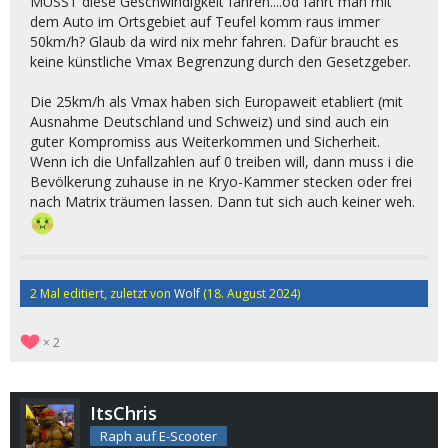
MUSST diese Geschwindigkeit fahren....od fährt man mit
dem Auto im Ortsgebiet auf Teufel komm raus immer
50km/h? Glaub da wird nix mehr fahren. Dafür braucht es
keine künstliche Vmax Begrenzung durch den Gesetzgeber.
Die 25km/h als Vmax haben sich Europaweit etabliert (mit
Ausnahme Deutschland und Schweiz) und sind auch ein
guter Kompromiss aus Weiterkommen und Sicherheit.
Wenn ich die Unfallzahlen auf 0 treiben will, dann muss i die
Bevölkerung zuhause in ne Kryo-Kammer stecken oder frei
nach Matrix träumen lassen. Dann tut sich auch keiner weh.
2 Mal editiert, zuletzt von
Wolf
(
18. August 2024
)
2
ItsChris
Raph auf E-Scooter