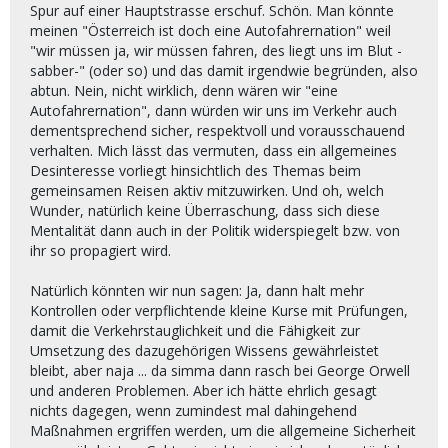
Spur auf einer Hauptstrasse erschuf. Schön. Man könnte
meinen "Österreich ist doch eine Autofahrernation" weil
"wir müssen ja, wir müssen fahren, des liegt uns im Blut -
sabber-" (oder so) und das damit irgendwie begründen, also
abtun. Nein, nicht wirklich, denn wären wir "eine
Autofahrernation", dann würden wir uns im Verkehr auch
dementsprechend sicher, respektvoll und vorausschauend
verhalten. Mich lässt das vermuten, dass ein allgemeines
Desinteresse vorliegt hinsichtlich des Themas beim
gemeinsamen Reisen aktiv mitzuwirken. Und oh, welch
Wunder, natürlich keine Überraschung, dass sich diese
Mentalität dann auch in der Politik widerspiegelt bzw. von
ihr so propagiert wird.
Natürlich könnten wir nun sagen: Ja, dann halt mehr
Kontrollen oder verpflichtende kleine Kurse mit Prüfungen,
damit die Verkehrstauglichkeit und die Fähigkeit zur
Umsetzung des dazugehörigen Wissens gewährleistet
bleibt, aber naja ... da simma dann rasch bei George Orwell
und anderen Problemen. Aber ich hätte ehrlich gesagt
nichts dagegen, wenn zumindest mal dahingehend
Maßnahmen ergriffen werden, um die allgemeine Sicherheit