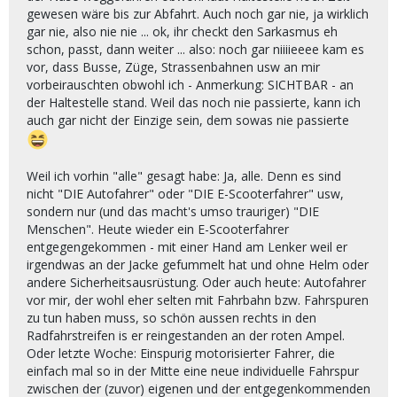
gewesen wäre bis zur Abfahrt. Auch noch gar nie, ja wirklich
gar nie, also nie nie ... ok, ihr checkt den Sarkasmus eh
schon, passt, dann weiter ... also: noch gar niiiieeee kam es
vor, dass Busse, Züge, Strassenbahnen usw an mir
vorbeirauschten obwohl ich - Anmerkung: SICHTBAR - an
der Haltestelle stand. Weil das noch nie passierte, kann ich
auch gar nicht der Einzige sein, dem sowas nie passierte
Weil ich vorhin "alle" gesagt habe: Ja, alle. Denn es sind
nicht "DIE Autofahrer" oder "DIE E-Scooterfahrer" usw,
sondern nur (und das macht's umso trauriger) "DIE
Menschen". Heute wieder ein E-Scooterfahrer
entgegengekommen - mit einer Hand am Lenker weil er
irgendwas an der Jacke gefummelt hat und ohne Helm oder
andere Sicherheitsausrüstung. Oder auch heute: Autofahrer
vor mir, der wohl eher selten mit Fahrbahn bzw. Fahrspuren
zu tun haben muss, so schön aussen rechts in den
Radfahrstreifen is er reingestanden an der roten Ampel.
Oder letzte Woche: Einspurig motorisierter Fahrer, die
einfach mal so in der Mitte eine neue individuelle Fahrspur
zwischen der (zuvor) eigenen und der entgegenkommenden