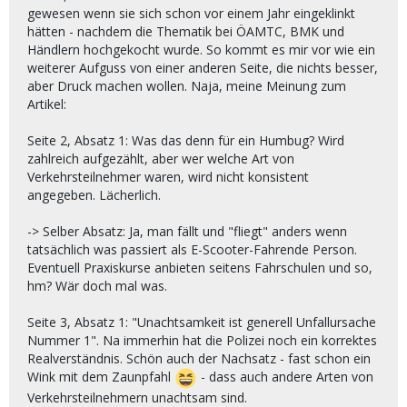
gewesen wenn sie sich schon vor einem Jahr eingeklinkt
hätten - nachdem die Thematik bei ÖAMTC, BMK und
Händlern hochgekocht wurde. So kommt es mir vor wie ein
weiterer Aufguss von einer anderen Seite, die nichts besser,
aber Druck machen wollen. Naja, meine Meinung zum
Artikel:
Seite 2, Absatz 1: Was das denn für ein Humbug? Wird
zahlreich aufgezählt, aber wer welche Art von
Verkehrsteilnehmer waren, wird nicht konsistent
angegeben. Lächerlich.
-> Selber Absatz: Ja, man fällt und "fliegt" anders wenn
tatsächlich was passiert als E-Scooter-Fahrende Person.
Eventuell Praxiskurse anbieten seitens Fahrschulen und so,
hm? Wär doch mal was.
Seite 3, Absatz 1: "Unachtsamkeit ist generell Unfallursache
Nummer 1". Na immerhin hat die Polizei noch ein korrektes
Realverständnis. Schön auch der Nachsatz - fast schon ein
Wink mit dem Zaunpfahl
- dass auch andere Arten von
Verkehrsteilnehmern unachtsam sind.