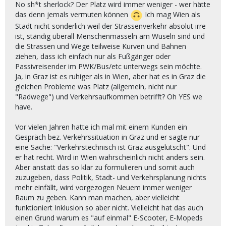
No sh*t sherlock? Der Platz wird immer weniger - wer hätte
das denn jemals vermuten können
Ich mag Wien als
Stadt nicht sonderlich weil der Strassenverkehr absolut irre
ist, ständig überall Menschenmasseln am Wuseln sind und
die Strassen und Wege teilweise Kurven und Bahnen
ziehen, dass ich einfach nur als Fußgänger oder
Passivreisender im PWK/Bus/etc unterwegs sein möchte.
Ja, in Graz ist es ruhiger als in Wien, aber hat es in Graz die
gleichen Probleme was Platz (allgemein, nicht nur
"Radwege") und Verkehrsaufkommen betrifft? Oh YES we
have.
Vor vielen Jahren hatte ich mal mit einem Kunden ein
Gespräch bez. Verkehrssituation in Graz und er sagte nur
eine Sache: "Verkehrstechnisch ist Graz ausgelutscht". Und
er hat recht. Wird in Wien wahrscheinlich nicht anders sein.
Aber anstatt das so klar zu formulieren und somit auch
zuzugeben, dass Politik, Stadt- und Verkehrsplanung nichts
mehr einfällt, wird vorgezogen Neuem immer weniger
Raum zu geben. Kann man machen, aber vielleicht
funktioniert Inklusion so aber nicht. Vielleicht hat das auch
einen Grund warum es "auf einmal" E-Scooter, E-Mopeds