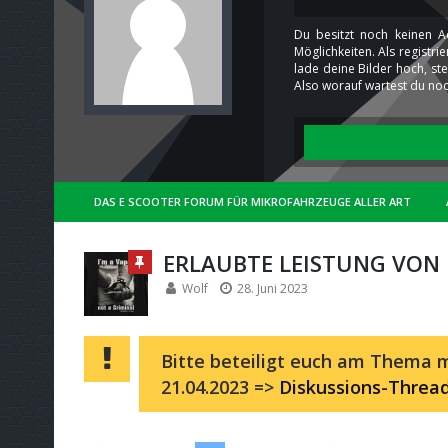
Du besitzt noch keinen A
Möglichkeiten. Als registr
lade deine Bilder hoch, st
Also worauf wartest du noc
DAS E SCOOTER FORUM FÜR MIKROFAHRZEUGE ALLER ART
ERLAUBTE LEISTUNG VON
Wolf
28. Juni 2023
Bitte beteiligt euch am Thema m
21.04.2023 =>
Diskussions-Threa