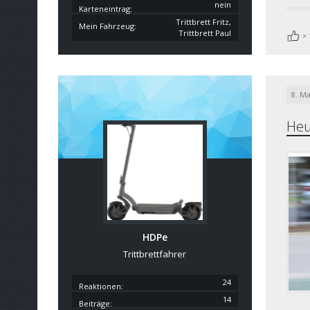
nein
Karteneintrag
Trittbrett Fritz,
Mein Fahrzeug
Trittbrett Paul
8. Ma
Heu
HDPe
Trittbrettfahrer
24
Reaktionen
14
Beiträge