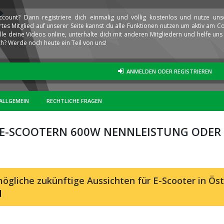
ccount? Dann registriere dich einmalig und völlig kostenlos und nutze un
iertes Mitglied auf unserer Seite kannst du alle Funktionen nutzen um aktiv am
elle deine Videos online, unterhalte dich mit anderen Mitgliedern und helfe u
h? Werde noch heute ein Teil von uns!
ANMELDEN ODER REGISTRIEREN
ALLGEMEIN
RECHTLICHE FRAGEN
 E-SCOOTERN 600W NENNLEISTUNG ODER
ögliche zukünftige Aussichten für E-Scooter in Öst
d