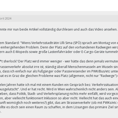
pril 2024
onnte mir nun beide Artikel vollständig durchlesen und auch das Video ansehen
em Standard: "Wiens Verkehrsstadträtin Ulli Sima (SPÖ) sprach am Montag von
 einhergehenden Problem. Denn der Platz auf den vorhandenen Radwegen wird 
ern auch E-Mopeds sowie große Lastenfahrräder oder E-Cargo-Geräte tummeln
*t sherlock? Der Platz wird immer weniger - wer hätte das denn jemals vermut
trassenverkehr absolut irre ist, ständig überall Menschenmasseln am Wuseln si
, dass ich einfach nur als Fußgänger oder Passivreisender im PWK/Bus/etc unterwe
hat es in Graz die gleichen Probleme was Platz (allgemein, nicht nur "Radwege"
elen Jahren hatte ich mal mit einem Kunden ein Gespräch bez. Verkehrssituation 
usgelutscht". Und er hat recht. Wird in Wien wahrscheinlich nicht anders sein. 
eben, dass Politik, Stadt- und Verkehrsplanung nichts mehr einfällt, wird vo
, aber vielleicht funktioniert Inklusion so aber nicht. Vielleicht hat das auch
kunft womöglich noch weiteres?) gibt, das am Strassenverkehr (ob mit PWKs/etc 
sollte es doch sein einen Raum zu schaffen, in dem Lösungen das primäre Ziel 
.