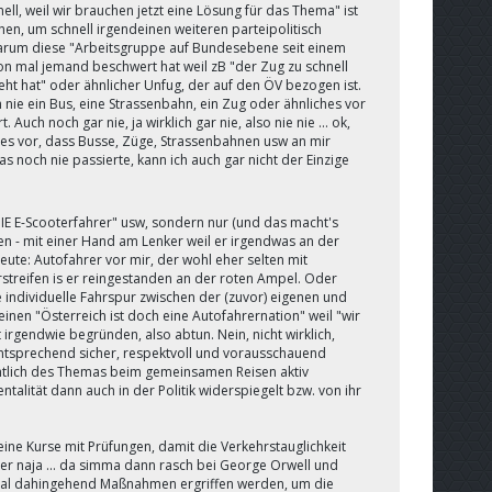
ell, weil wir brauchen jetzt eine Lösung für das Thema" ist
en, um schnell irgendeinen weiteren parteipolitisch
, warum diese "Arbeitsgruppe auf Bundesebene seit einem
schon mal jemand beschwert hat weil zB "der Zug zu schnell
 hat" oder ähnlicher Unfug, der auf den ÖV bezogen ist.
h nie ein Bus, eine Strassenbahn, ein Zug oder ähnliches vor
ch noch gar nie, ja wirklich gar nie, also nie nie ... ok,
am es vor, dass Busse, Züge, Strassenbahnen usw an mir
s noch nie passierte, kann ich auch gar nicht der Einzige
 "DIE E-Scooterfahrer" usw, sondern nur (und das macht's
 - mit einer Hand am Lenker weil er irgendwas an der
te: Autofahrer vor mir, der wohl eher selten mit
streifen is er reingestanden an der roten Ampel. Oder
ue individuelle Fahrspur zwischen der (zuvor) eigenen und
en "Österreich ist doch eine Autofahrernation" weil "wir
 irgendwie begründen, also abtun. Nein, nicht wirklich,
ntsprechend sicher, respektvoll und vorausschauend
ichtlich des Themas beim gemeinsamen Reisen aktiv
alität dann auch in der Politik widerspiegelt bzw. von ihr
eine Kurse mit Prüfungen, damit die Verkehrstauglichkeit
er naja ... da simma dann rasch bei George Orwell und
 mal dahingehend Maßnahmen ergriffen werden, um die