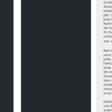
Grade 
direk
motiv
Jahr" 
beim 
Wahrsc
der Na
ihr ch
vorbei
sein,
Weil i
umso 
Jacke
Fahrb
letzte
der e
müssen
denn 
verha
mitzuw
so pr
Natürl
und d
ander