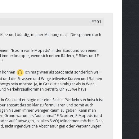
#201
. Kurz und bündig, meiner Meinung nach: Die spinnen doch
 einem "Boom von E-Mopeds" in der Stadt und von einem
immer knapper, wenn sich neben Rädern, E-Bikes und E-
."
en können
Ich mag Wien als Stadt nicht sonderlich weil
nd und die Strassen und Wege teilweise Kurven und Bahnen
gs sein möchte. Ja, in Graz ist es ruhiger als in Wien,
) und Verkehrsaufkommen betrifft? Oh YES we have.
in Graz und er sagte nur eine Sache: "Verkehrstechnisch ist
Aber anstatt das so klar zu formulieren und somit auch
rgezogen Neuem immer weniger Raum zu geben. Kann man
 einen Grund warum es "auf einmal" E-Scooter, E-Mopeds (und
oder auf Radwegen, ist alles StVO) teilnehmen möchte. Das
sind, nicht irgendwelche Abschaffungen oder Verbannungen