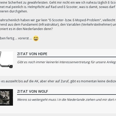
eine Sicherheit zu gewährleisten. Geht mir nicht ein wie ich nahezu täglich E-
net mal peinlich is. Helmpflicht auf Rad und E-Scooter, was is damit, sowas da
mieren durchgehen.
ahrscheinlich haben wir gar kein "E-Scooter- bzw. E-Moped-Problem", vielleich
hend aus dem Fundament (Infrastruktur), den Variablen (Verkehrsteilnehmer) 
ioniert es in den Niederlanden denn?
ben fertig ... vorerst ...
ZITAT VON HDPE
Gibt es noch immer keinerlei Interessenvertretung für unsere Anlieg
 es aussieht bis auf die AK, aber eher auf Zuruf, gibt es momentan keine dedizi
ZITAT VON WOLF
Wenns so weitergeht muss i in die Niederlande ziehen und mir dort n