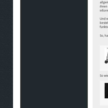
allgem
ihnen 
infor
Und w
beste
funkt
So, ha
So wie