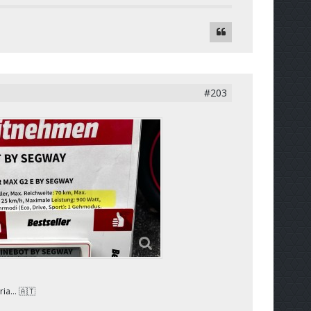
#203
tria… 🇦🇹