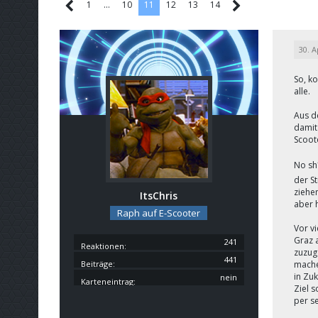
1
…
10
11
12
13
14
30. A
So, k
alle.
Aus d
damit
Scoot
No sh
der S
ziehen
ItsChris
aber 
Raph auf E-Scooter
Vor vi
Graz a
241
Reaktionen
zuzug
441
Beiträge
machen
in Zu
nein
Karteneintrag
Ziel 
per se