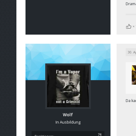
Drama
30. A
Da ka
Wolf
In Ausbildung
74