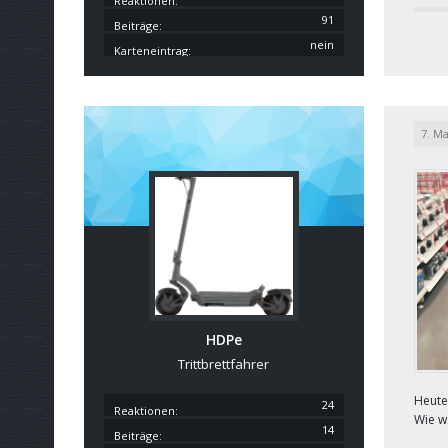
Reaktionen
91
Beiträge
nein
Karteneintrag
7. Ma
HDPe
Trittbrettfahrer
Heute
24
Reaktionen
Wie w
14
Beiträge