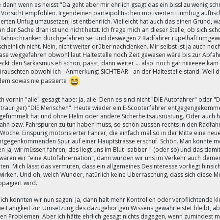
dann wenn es heisst "Da geht aber mir ehrlich gsagt das ein bissl zu wenig schn
t Vorsicht empfohlen. Irgendeinen parteipolitischen motivierten Humbug auftisch
ierten Unfug umzusetzen, ist entbehrlich. Vielleicht hat auch das einen Grund
an der Sache dran ist und nicht hetzt. Ich frage mich an dieser Stelle, ob sich 
Bahnschranken durchgefahren sei und deswegen 2 Radfahrer rüpelhaft umgeweht
heinlich nicht. Nein, nicht weiter drüber nachdenken. Mir selbst ist ja auch noc
se weggefahren obwohl laut Haltestelle noch Zeit gewesen wäre bis zur Abfahrt. Au
eckt den Sarkasmus eh schon, passt, dann weiter ... also: noch gar niiiieeee k
rauschten obwohl ich - Anmerkung: SICHTBAR - an der Haltestelle stand. Weil da
 dem sowas nie passierte
ch vorhin "alle" gesagt habe: Ja, alle. Denn es sind nicht "DIE Autofahrer" oder
trauriger) "DIE Menschen". Heute wieder ein E-Scooterfahrer entgegengekommen
 gefummelt hat und ohne Helm oder andere Sicherheitsausrüstung. Oder auch heu
ahn bzw. Fahrspuren zu tun haben muss, so schön aussen rechts in den Radfahr
 Woche: Einspurig motorisierter Fahrer, die einfach mal so in der Mitte eine ne
ntgegenkommenden Spur auf einer Hauptstrasse erschuf. Schön. Man könnte mein
 ja, wir müssen fahren, des liegt uns im Blut -sabber-" (oder so) und das damit
wären wir "eine Autofahrernation", dann würden wir uns im Verkehr auch deme
lten. Mich lässt das vermuten, dass ein allgemeines Desinteresse vorliegt hins
irken. Und oh, welch Wunder, natürlich keine Überraschung, dass sich diese Ment
opagiert wird.
ich könnten wir nun sagen: Ja, dann halt mehr Kontrollen oder verpflichtende kl
ie Fähigkeit zur Umsetzung des dazugehörigen Wissens gewährleistet bleibt, ab
en Problemen. Aber ich hätte ehrlich gesagt nichts dagegen, wenn zumindest