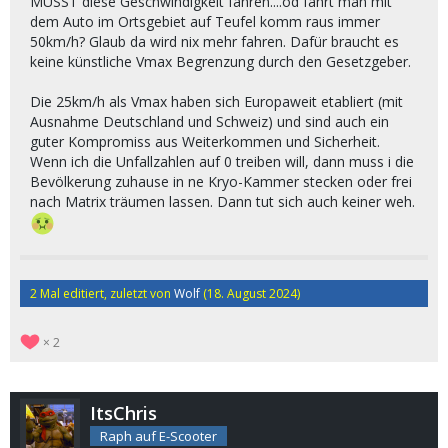
MUSST diese Geschwindigkeit fahren....od fährt man mit
dem Auto im Ortsgebiet auf Teufel komm raus immer
50km/h? Glaub da wird nix mehr fahren. Dafür braucht es
keine künstliche Vmax Begrenzung durch den Gesetzgeber.
Die 25km/h als Vmax haben sich Europaweit etabliert (mit
Ausnahme Deutschland und Schweiz) und sind auch ein
guter Kompromiss aus Weiterkommen und Sicherheit.
Wenn ich die Unfallzahlen auf 0 treiben will, dann muss i die
Bevölkerung zuhause in ne Kryo-Kammer stecken oder frei
nach Matrix träumen lassen. Dann tut sich auch keiner weh.
2 Mal editiert, zuletzt von
Wolf
(
18. August 2024
)
2
ItsChris
Raph auf E-Scooter