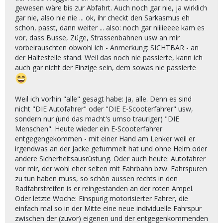
gewesen wäre bis zur Abfahrt. Auch noch gar nie, ja wirklich
gar nie, also nie nie ... ok, ihr checkt den Sarkasmus eh
schon, passt, dann weiter ... also: noch gar niiiieeee kam es
vor, dass Busse, Züge, Strassenbahnen usw an mir
vorbeirauschten obwohl ich - Anmerkung: SICHTBAR - an
der Haltestelle stand. Weil das noch nie passierte, kann ich
auch gar nicht der Einzige sein, dem sowas nie passierte
Weil ich vorhin "alle" gesagt habe: Ja, alle. Denn es sind
nicht "DIE Autofahrer" oder "DIE E-Scooterfahrer" usw,
sondern nur (und das macht's umso trauriger) "DIE
Menschen". Heute wieder ein E-Scooterfahrer
entgegengekommen - mit einer Hand am Lenker weil er
irgendwas an der Jacke gefummelt hat und ohne Helm oder
andere Sicherheitsausrüstung. Oder auch heute: Autofahrer
vor mir, der wohl eher selten mit Fahrbahn bzw. Fahrspuren
zu tun haben muss, so schön aussen rechts in den
Radfahrstreifen is er reingestanden an der roten Ampel.
Oder letzte Woche: Einspurig motorisierter Fahrer, die
einfach mal so in der Mitte eine neue individuelle Fahrspur
zwischen der (zuvor) eigenen und der entgegenkommenden