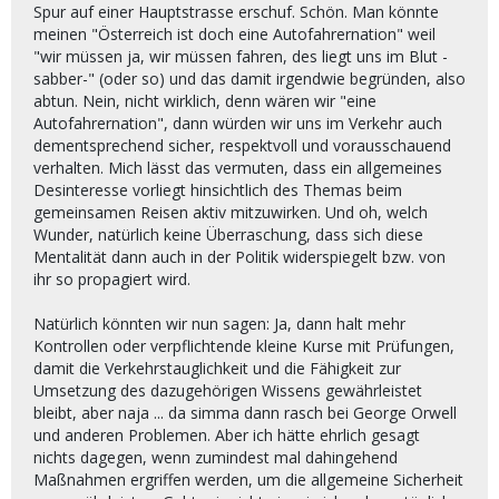
Spur auf einer Hauptstrasse erschuf. Schön. Man könnte
meinen "Österreich ist doch eine Autofahrernation" weil
"wir müssen ja, wir müssen fahren, des liegt uns im Blut -
sabber-" (oder so) und das damit irgendwie begründen, also
abtun. Nein, nicht wirklich, denn wären wir "eine
Autofahrernation", dann würden wir uns im Verkehr auch
dementsprechend sicher, respektvoll und vorausschauend
verhalten. Mich lässt das vermuten, dass ein allgemeines
Desinteresse vorliegt hinsichtlich des Themas beim
gemeinsamen Reisen aktiv mitzuwirken. Und oh, welch
Wunder, natürlich keine Überraschung, dass sich diese
Mentalität dann auch in der Politik widerspiegelt bzw. von
ihr so propagiert wird.
Natürlich könnten wir nun sagen: Ja, dann halt mehr
Kontrollen oder verpflichtende kleine Kurse mit Prüfungen,
damit die Verkehrstauglichkeit und die Fähigkeit zur
Umsetzung des dazugehörigen Wissens gewährleistet
bleibt, aber naja ... da simma dann rasch bei George Orwell
und anderen Problemen. Aber ich hätte ehrlich gesagt
nichts dagegen, wenn zumindest mal dahingehend
Maßnahmen ergriffen werden, um die allgemeine Sicherheit