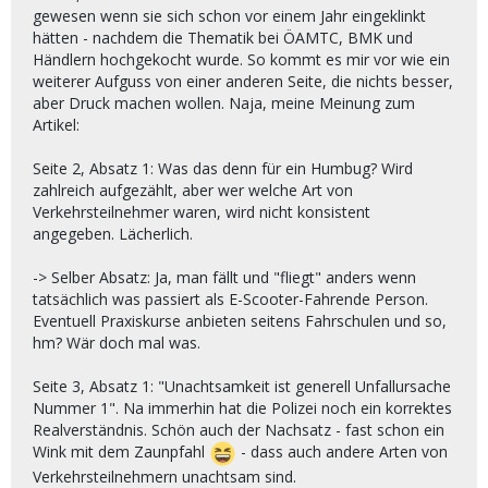
gewesen wenn sie sich schon vor einem Jahr eingeklinkt
hätten - nachdem die Thematik bei ÖAMTC, BMK und
Händlern hochgekocht wurde. So kommt es mir vor wie ein
weiterer Aufguss von einer anderen Seite, die nichts besser,
aber Druck machen wollen. Naja, meine Meinung zum
Artikel:
Seite 2, Absatz 1: Was das denn für ein Humbug? Wird
zahlreich aufgezählt, aber wer welche Art von
Verkehrsteilnehmer waren, wird nicht konsistent
angegeben. Lächerlich.
-> Selber Absatz: Ja, man fällt und "fliegt" anders wenn
tatsächlich was passiert als E-Scooter-Fahrende Person.
Eventuell Praxiskurse anbieten seitens Fahrschulen und so,
hm? Wär doch mal was.
Seite 3, Absatz 1: "Unachtsamkeit ist generell Unfallursache
Nummer 1". Na immerhin hat die Polizei noch ein korrektes
Realverständnis. Schön auch der Nachsatz - fast schon ein
Wink mit dem Zaunpfahl
- dass auch andere Arten von
Verkehrsteilnehmern unachtsam sind.