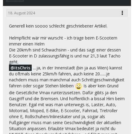
18. August 2024
Generell kein soooo schlecht geschriebener Artikel.
Helmpflicht wär mir wurscht - ich trage beim E-Scootern
immer einen Helm
Die 20km/h sind Schwachsinn - und das sagt einer dessen
E-Scooter in D zulassungsfähig is und nur 21,3 laut Tacho
geht.
ItsChris
....ja, in der Innenstadt (bin ja aus Wien) kannst
du oftmals keine 25km/h fahren, auch keine 20.......je
nachdem muss man manchmal auch Schrittgeschwindigkeit
fahren oder sogar Stehen bleiben
Is aber kein Grund
die Gesetzliche Vmax runterzusetzen. Dafür gibts ja den
Gasgriff und die Bremsen. Und hoffentlich a bissal Hirn beim
Benutzer. Egal mit was man unterwegs is, Laster, Auto,
Motorrad, Moped, E-Bike, E-Scooter, Fahrrad, Tretroller
ohne E, Rollschuhen/Inlineskater und ja, sogar als
Fußgänger muss man seine Geschwindigkeit der aktuellen
Situation anpassen. Erlaubte Vmax bedeutet ja nicht du