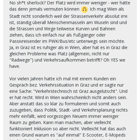
No sh*t sherlock? Der Platz wird immer weniger - wer hätte
das denn jemals vermuten können
Ich mag Wien als
Stadt nicht sonderlich weil der Strassenverkehr absolut irre
ist, ständig überall Menschenmasseln am Wuseln sind und
die Strassen und Wege teilweise Kurven und Bahnen
ziehen, dass ich einfach nur als Fußgänger oder
Passivreisender im PWK/Bus/etc unterwegs sein möchte.
Ja, in Graz ist es ruhiger als in Wien, aber hat es in Graz die
gleichen Probleme was Platz (allgemein, nicht nur
"Radwege") und Verkehrsaufkommen betrifft? Oh YES we
have.
Vor vielen Jahren hatte ich mal mit einem Kunden ein
Gespräch bez. Verkehrssituation in Graz und er sagte nur
eine Sache: "Verkehrstechnisch ist Graz ausgelutscht". Und
er hat recht. Wird in Wien wahrscheinlich nicht anders sein.
Aber anstatt das so klar zu formulieren und somit auch
zuzugeben, dass Politik, Stadt- und Verkehrsplanung nichts
mehr einfällt, wird vorgezogen Neuem immer weniger
Raum zu geben. Kann man machen, aber vielleicht
funktioniert Inklusion so aber nicht. Vielleicht hat das auch
einen Grund warum es "auf einmal" E-Scooter, E-Mopeds