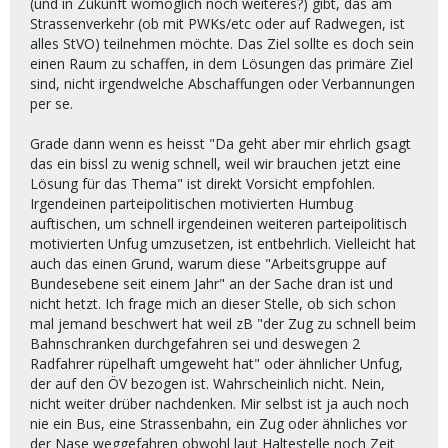
(und in Zukunft womöglich noch weiteres?) gibt, das am
Strassenverkehr (ob mit PWKs/etc oder auf Radwegen, ist
alles StVO) teilnehmen möchte. Das Ziel sollte es doch sein
einen Raum zu schaffen, in dem Lösungen das primäre Ziel
sind, nicht irgendwelche Abschaffungen oder Verbannungen
per se.
Grade dann wenn es heisst "Da geht aber mir ehrlich gsagt
das ein bissl zu wenig schnell, weil wir brauchen jetzt eine
Lösung für das Thema" ist direkt Vorsicht empfohlen.
Irgendeinen parteipolitischen motivierten Humbug
auftischen, um schnell irgendeinen weiteren parteipolitisch
motivierten Unfug umzusetzen, ist entbehrlich. Vielleicht hat
auch das einen Grund, warum diese "Arbeitsgruppe auf
Bundesebene seit einem Jahr" an der Sache dran ist und
nicht hetzt. Ich frage mich an dieser Stelle, ob sich schon
mal jemand beschwert hat weil zB "der Zug zu schnell beim
Bahnschranken durchgefahren sei und deswegen 2
Radfahrer rüpelhaft umgeweht hat" oder ähnlicher Unfug,
der auf den ÖV bezogen ist. Wahrscheinlich nicht. Nein,
nicht weiter drüber nachdenken. Mir selbst ist ja auch noch
nie ein Bus, eine Strassenbahn, ein Zug oder ähnliches vor
der Nase weggefahren obwohl laut Haltestelle noch Zeit