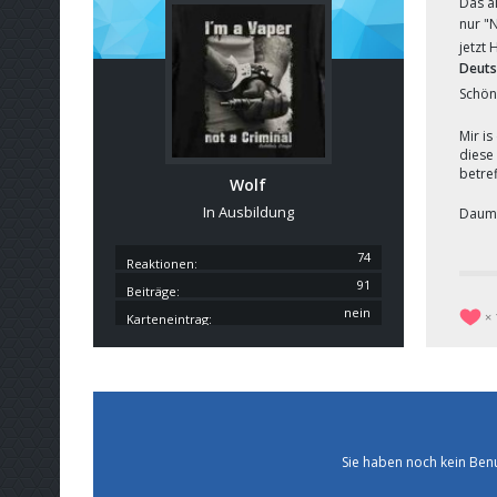
Das al
nur "
jetzt
Deuts
Schön
Mir is
diese
betre
Wolf
In Ausbildung
Daum
74
Reaktionen
91
Beiträge
nein
Karteneintrag
Sie haben noch kein Ben