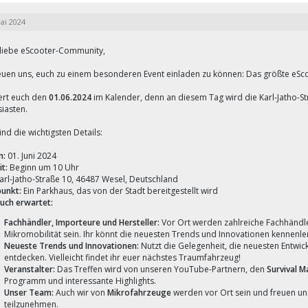
ai 2024
 liebe eScooter-Community,
reuen uns, euch zu einem besonderen Event einladen zu können: Das größte eSc
ert euch den
01.06.2024
im Kalender, denn an diesem Tag wird die Karl-Jatho-St
iasten.
ind die wichtigsten Details:
m:
01. Juni 2024
t:
Beginn um 10 Uhr
arl-Jatho-Straße 10, 46487 Wesel, Deutschland
punkt:
Ein Parkhaus, das von der Stadt bereitgestellt wird
uch erwartet:
Fachhändler, Importeure und Hersteller:
Vor Ort werden zahlreiche Fachhändle
Mikromobilität sein. Ihr könnt die neuesten Trends und Innovationen kennenle
Neueste Trends und Innovationen:
Nutzt die Gelegenheit, die neuesten Entwic
entdecken. Vielleicht findet ihr euer nächstes Traumfahrzeug!
Veranstalter:
Das Treffen wird von unseren YouTube-Partnern, den
Survival M
Programm und interessante Highlights.
Unser Team:
Auch wir von
Mikrofahrzeuge
werden vor Ort sein und freuen uns
teilzunehmen.