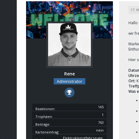
17. M
Hallo
wir f
Marki
Enthus
Hier s
Datu
Rene
Uhrzei
Ort:
K
Administrator
Treff
Was e
165
Reaktionen
1
Trophäen
763
Beiträge
nein
Karteneintrag
Elektrokleinstfahrzeuge,