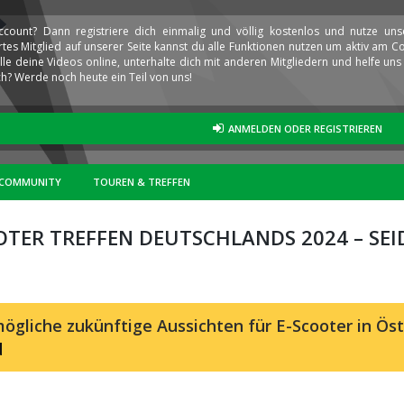
ccount? Dann registriere dich einmalig und völlig kostenlos und nutze un
iertes Mitglied auf unserer Seite kannst du alle Funktionen nutzen um aktiv am
elle deine Videos online, unterhalte dich mit anderen Mitgliedern und helfe u
h? Werde noch heute ein Teil von uns!
ANMELDEN ODER REGISTRIEREN
COMMUNITY
TOUREN & TREFFEN
OTER TREFFEN DEUTSCHLANDS 2024 – SEID
ögliche zukünftige Aussichten für E-Scooter in Öst
d