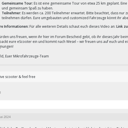
Gemeinsame Tour:
Es ist eine gemeinsame Tour von etwa 25 km geplant. Eine
und gemeinsam Spaß zu haben.
Teilnehmer:
Es werden ca. 200 Teilnehmer erwartet. Bitte beachtet, dass nur
teilnehmen dürfen. Eure umgebauten und customized Fahrzeuge könnt ihr aber
re Informationen:
Für alle weiteren Details schaut euch dieses Video an:
Link z
ürden uns freuen, wenn ihr hier im Forum Bescheid gebt, ob ihr dieses Jahr be
 packt eure eScooter ein und kommt nach Wesel – wir freuen uns auf euch und 
nungen!
ald, Euer Mikrofahrzeuge-Team
ive scooter & feel free
1
ai 2024