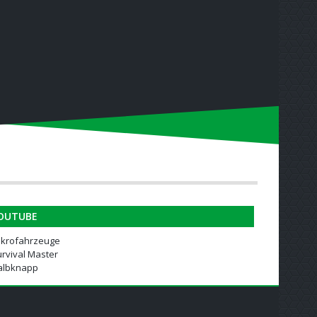
OUTUBE
ikrofahrzeuge
rvival Master
albknapp