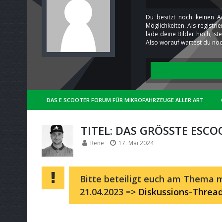
Du besitzt noch keinen A
Möglichkeiten. Als registr
lade deine Bilder hoch, st
Also worauf wartest du noc
DAS E SCOOTER FORUM FÜR MIKROFAHRZEUGE ALLER ART
TITEL: DAS GRÖSSTE ESCO
Rene
17. Mai 2024
Bitte beteiligt euch am Thema m
21.04.2023 =>
Diskussions-Threa