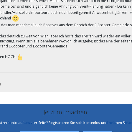
ljährliche Treffen der Survival Masters scheint sich wirklich in die richtige Ri
Normalos" sind und eigentlich keine Ahnung von Event-Planung haben - Da kann
 Händler/Hersteller/Importeure auch noch beteiligen/mit Anwesenheit glänzen - 
chland
 das man manchmal auch Positives aus dem Bereich der E-Scooter-Gemeinde si
 das deutlich zu weit von Wien, aber ich hoffe das Treffen wird wieder ein voller 
 Richtung. Wenn sich alle benehmen (wovon ich ausgehe) ist das eine der selten
ffend E-Scooter und E-Scooter-Gemeinde.
en HOCH
1
Jetzt mitmachen!
utzerkonto auf unserer Seite?
Registrieren Sie sich kostenlos
und nehmen Sie an