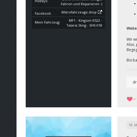
Hobbys
Fahren und Reparieren :)
Mikrofahrzeuge.shop
Facebook
MF1 - Kingson KS22 -
Mein Fahrzeug
Talaria Sting - SHX-018
Weite
Wir w
Also,
Begeg
Bis b
dr
18. M