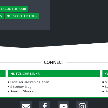
ESCOOTERTOUR
S
ESCOOTER TOUR
CONNECT
NÜTZLICHE LINKS
Y
LadeFrei - Kostenlos laden
M
E Scooter Blog
Su
Amazon Shopping
H