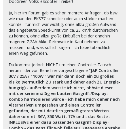
DocGreen-Volks-eScooter-Treiber!
Ja, hier im Forum gab es schon mehrere Anfragen, ob bzw.
wie man den EKS77 schneller oder auch stärker machen
könnte - für mich war wichtig, ohne allzu großen Aufwand
das eingebaute Speed-Limit von ca. 23 km/h durchbrechen
zu können, ohne allzu große Einbußen bei der ohnehin
mageren 7,2Ah-Akku-Reichweite in Kauf nehmen zu
müssen - und, was soll ich sagen - ich habe tatsächlich
einen Weg gefunden.
Du kommst jedoch NICHT um einen Controller-Tausch
herum - der von Rene hier vorgeschlagene
"J&P Controller
36V / 25A / 1100W " war mir dann doch ein zu großes
Risiko (vermutlich ZU stark und daher auch ZU Energie-
hungrig) - außerdem wusste ich nicht, ob/wie dieser
mit der serienmäßig verbauten Gasgriff-/Display-
Kombo harmonieren würde - ich habe mich daher nach
Alternativen umgesehen und einen Controller
gefunden, der mit deutlich gemäßigteren Werten
daherkommt: 36V, 350 Watt, 17A und - das Beste -
INKLUSIVE einer dazu passenden Gasgriff-Display-
Combo - das ganz für wohlfeile 60€. (genauere Angabe