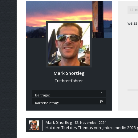
12. 
weiss
Mark Shortleg
Trittbrettfahrer
1
Beiträge
ja
Karteneintrag
Mark Shortleg
12. November 2024
Hat den Titel des Themas von „micro merlin 2023 g