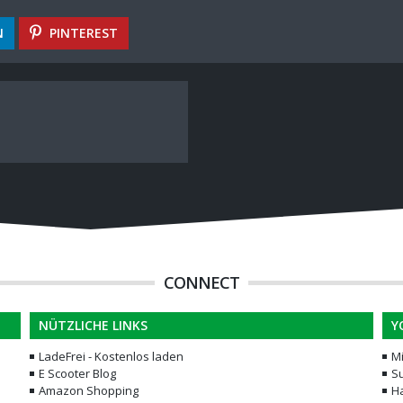
N
PINTEREST
CONNECT
NÜTZLICHE LINKS
Y
LadeFrei - Kostenlos laden
M
E Scooter Blog
Su
Amazon Shopping
H