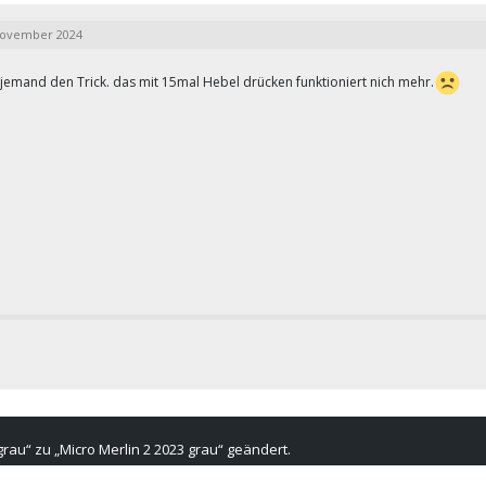
November 2024
 jemand den Trick. das mit 15mal Hebel drücken funktioniert nich mehr.
rau“ zu „Micro Merlin 2 2023 grau“ geändert.