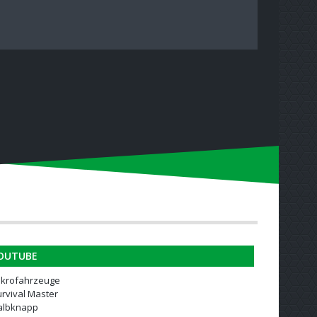
OUTUBE
ikrofahrzeuge
rvival Master
albknapp