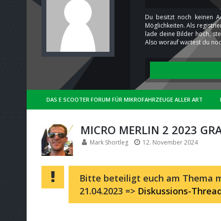
Du besitzt noch keinen A
Möglichkeiten. Als registr
lade deine Bilder hoch, st
Also worauf wartest du noc
DAS E SCOOTER FORUM FÜR MIKROFAHRZEUGE ALLER ART
MICRO MERLIN 2 2023 GR
Mark Shortleg
12. November 2024
Bitte beteiligt euch am Thema m
21.04.2023 =>
Diskussions-Threa