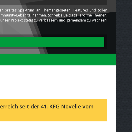
ser breites Spektrum an Themengebieten, Features und tollen
 Community-Leben teilnehmen. Schreibe Beiträge, eröffne Themen,
ns unser Projekt stetig zu verbessern und gemeinsam zu wachsen!
erreich seit der 41. KFG Novelle vom