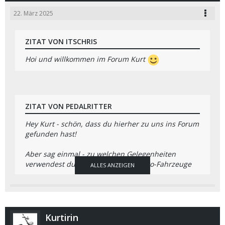
22. März 2025
ZITAT VON ITSCHRIS
Hoi und willkommen im Forum Kurt
ZITAT VON PEDALRITTER
Hey Kurt - schön, dass du hierher zu uns ins Forum
gefunden hast!
Aber sag einmal - zu welchen Gelegenheiten
verwendest du welches deiner Elektro-Fahrzeuge
ALLES ANZEIGEN
und warum?
subdue-the-lightning
fredl
Kurtirin