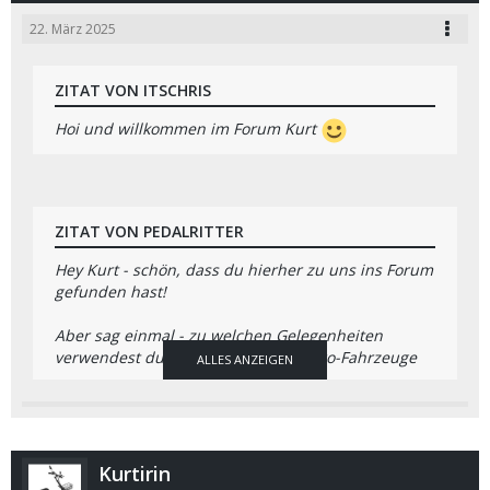
22. März 2025
ZITAT VON ITSCHRIS
Hoi und willkommen im Forum Kurt
ZITAT VON PEDALRITTER
Hey Kurt - schön, dass du hierher zu uns ins Forum
gefunden hast!
Aber sag einmal - zu welchen Gelegenheiten
verwendest du welches deiner Elektro-Fahrzeuge
ALLES ANZEIGEN
und warum?
subdue-the-lightning
fredl
Kurtirin