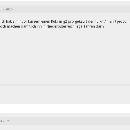
pril 2025
 ich habe mir vor kurzem einen Kukirin g2 pro gekauft der 45 km/h fährt jedoch 
noch machen damit ich ihn in Niederösterreich legal fahren darf?
uli 2025