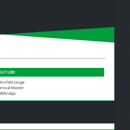
OUTUBE
ikrofahrzeuge
rvival Master
albknapp