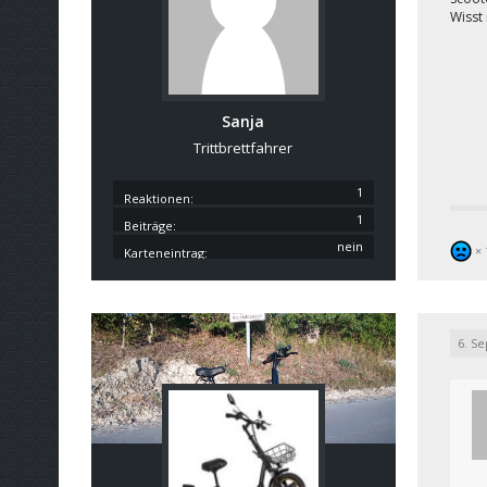
Wisst 
Sanja
Trittbrettfahrer
1
Reaktionen
1
Beiträge
nein
Karteneintrag
6. S