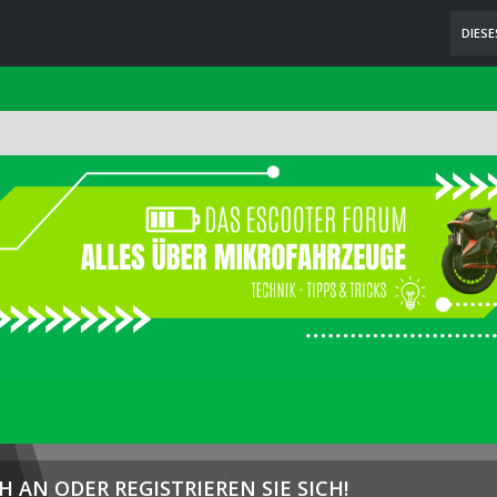
DIES
H AN ODER REGISTRIEREN SIE SICH!