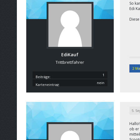
So kan
Edi K
Diese 
EdiKauf
Trittbrettfahrer
2 Ma
1
Beiträge
nein
Karteneintrag
5. S
Hallo!
ob er 
mittei
Scoote