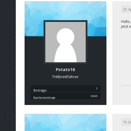
23. A
Hallo,
jetzt 
Potato16
Trittbrettfahrer
1
Beiträge
nein
Karteneintrag
16. J