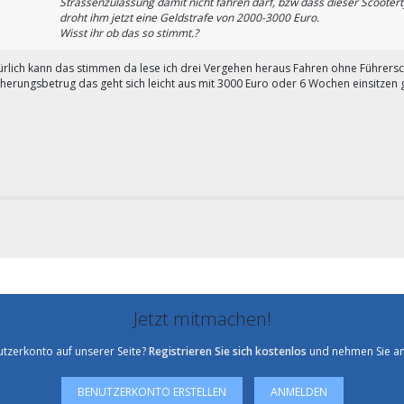
Strassenzulassung damit nicht fahren darf, bzw dass dieser Scooterty
droht ihm jetzt eine Geldstrafe von 2000-3000 Euro.
Wisst ihr ob das so stimmt.?
türlich kann das stimmen da lese ich drei Vergehen heraus Fahren ohne Führersc
cherungsbetrug das geht sich leicht aus mit 3000 Euro oder 6 Wochen einsitzen 
Jetzt mitmachen!
utzerkonto auf unserer Seite?
Registrieren Sie sich kostenlos
und nehmen Sie an
BENUTZERKONTO ERSTELLEN
ANMELDEN