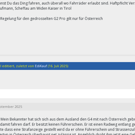
nst Du das Ding fahren, auch überall wo Fahrräder erlaubt sind. Haftpflicht Ver
aufmann, Scheffau am Widen Kaiser in Tirol
Regelung für den gedrosselten G2 Pro gilt nur für Österreich
l editiert, zuletzt von
EdiKauf
(
16. Juli 2025
)
eptember 2025
 Mein Bekannter hat sich sich aus dem Ausland den G4 mit nach Österreich gebrac
damit fahren darf. Er besitzt keinen Führerschein. Er ist einen Radweg entlang 
lte dass eine Strafanzeige gestellt wird da er ohne Führerschein und Strassenzu
rtyp in Österreich überhaupt net zulässig ist. Angeblich droht ihm jetzt eine G