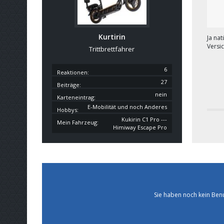
Kurtirin
Ja na
Versi
Trittbrettfahrer
6
Reaktionen
27
Beiträge
nein
Karteneintrag
E-Mobilität und noch Anderes
Hobbys
Kukirin C1 Pro ---
Mein Fahrzeug
Himiway Escape Pro
Sie haben noch kein Ben