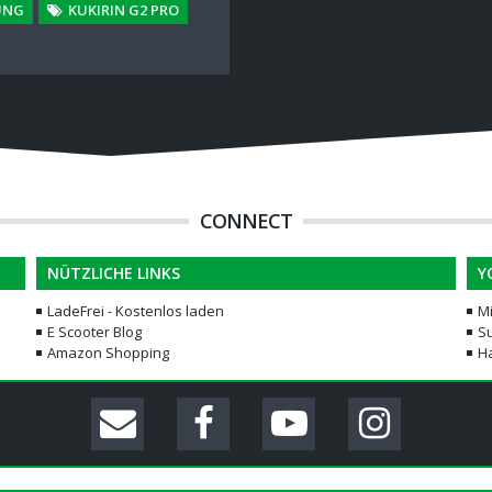
UNG
KUKIRIN G2 PRO
CONNECT
NÜTZLICHE LINKS
Y
LadeFrei - Kostenlos laden
M
E Scooter Blog
Su
Amazon Shopping
H