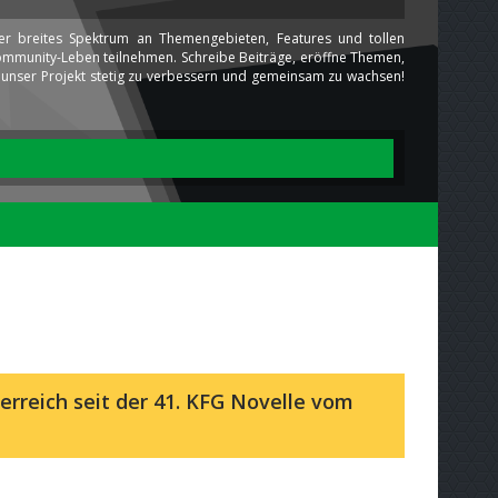
ser breites Spektrum an Themengebieten, Features und tollen
 Community-Leben teilnehmen. Schreibe Beiträge, eröffne Themen,
ns unser Projekt stetig zu verbessern und gemeinsam zu wachsen!
erreich seit der 41. KFG Novelle vom