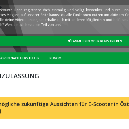
ccount? Dann registriere dich einmalig und völlig kostenlos und nutze un
iertes Mitglied auf unserer Seite kannst du alle Funktionen nutzen um aktiv am
elle deine Videos online, unterhalte dich mit anderen Mitgliedern und helfe u
h? Werde noch heute ein Teil von uns!
ANMELDEN ODER REGISTRIEREN
FOREN NACH HERSTELLER
KUGOO
NZULASSUNG
ögliche zukünftige Aussichten für E-Scooter in Öst
d