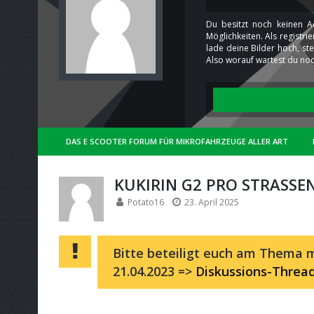
Du besitzt noch keinen A
Möglichkeiten. Als registr
lade deine Bilder hoch, st
Also worauf wartest du noc
DAS E SCOOTER FORUM FÜR MIKROFAHRZEUGE ALLER ART
KUKIRIN G2 PRO STRASSE
Potato16
23. April 2025
Bitte beteiligt euch am Thema m
21.04.2023 =>
Diskussions-Threa