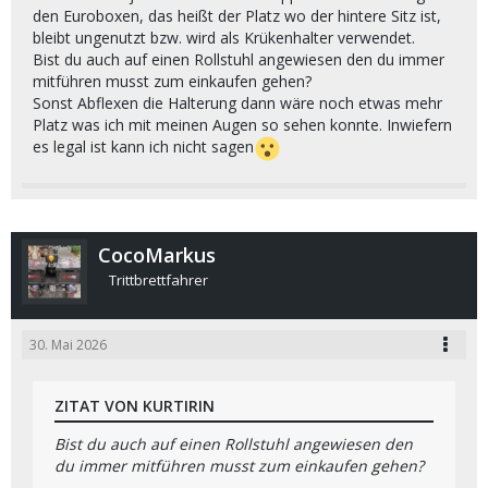
Da die originale Ladefläche für meine Einkäufe
den Euroboxen, das heißt der Platz wo der hintere Sitz ist,
nicht ganz ausreicht, habe ich mir etwas überlegt
bleibt ungenutzt bzw. wird als Krükenhalter verwendet.
und die Ladefläche mit zwei Euroboxen erweitert.
Bist du auch auf einen Rollstuhl angewiesen den du immer
Ich möchte euch mein Projekt in diesem Thread
mitführen musst zum einkaufen gehen?
gerne vorstellen.
Sonst Abflexen die Halterung dann wäre noch etwas mehr
Vielleicht findet ihr die Idee ja toll und der ein oder
Platz was ich mit meinen Augen so sehen konnte. Inwiefern
andere möchte das nachbauen?
es legal ist kann ich nicht sagen
Mich würde natürlich auch brennend
interessieren, was ihr davon haltet oder ob ihr
noch weitere Tipps habt, wie man das optimieren
könnte!
CocoMarkus
Ich freue mich auf den Austausch mit euch!‘
Trittbrettfahrer
Gruß, Markus
30. Mai 2026
ZITAT VON KURTIRIN
Bist du auch auf einen Rollstuhl angewiesen den
du immer mitführen musst zum einkaufen gehen?