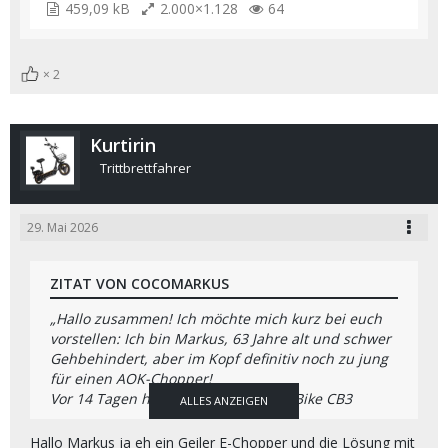
459,09 kB
2.000×1.128
64
2
Kurtirin
Trittbrettfahrer
29. Mai 2026
ZITAT VON COCOMARKUS
„Hallo zusammen! Ich möchte mich kurz bei euch
vorstellen: Ich bin Markus, 63 Jahre alt und schwer
Gehbehindert, aber im Kopf definitiv noch zu jung
für einen AOK-Chopper!
Vor 14 Tagen habe ich mir das Coco Bike CB3
ALLES ANZEIGEN
zugelegt, da es nun mein einziges Transportmittel
ist, um zum Einkaufen zu kommen.
Hallo Markus ja eh ein Geiler E-Chopper und die Lösung mit