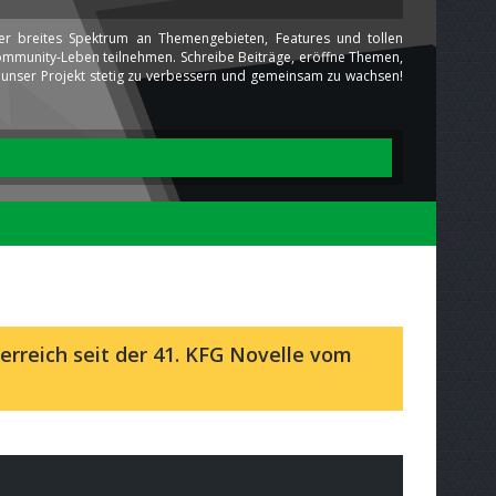
ser breites Spektrum an Themengebieten, Features und tollen
 Community-Leben teilnehmen. Schreibe Beiträge, eröffne Themen,
ns unser Projekt stetig zu verbessern und gemeinsam zu wachsen!
erreich seit der 41. KFG Novelle vom