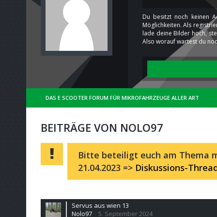
Du besitzt noch keinen A
Möglichkeiten. Als registr
lade deine Bilder hoch, st
Also worauf wartest du noc
DAS E SCOOTER FORUM FÜR MIKROFAHRZEUGE ALLER ART
BEITRÄGE VON NOLO97
Bitte beteiligt euch am Thema m
21.04.2023 =>
Diskussions-Threa
Servus aus wien 13
Nolo97
5. September 2024