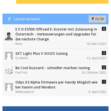
Letzte Antwort
FILTER
9
E.F.O ES500 Offroad E-Scooter mit Zulassung in
Österreich - Verbesserungen und Upgrades für
die nächste Charge
Rene
18. März 2024
3
SXT Light Plus V StVZO tuning
Dr34mFX
13. April 2023
3
Be Cool buzzard - schneller machen tuning
PanTrick
24. Oktober 2022
1
Odys X3 Alpha Firmware per Handy Möglich wie
bei Xaomi und Ninebot
Whitezzword
6. April 2022