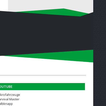
OUTUBE
ikrofahrzeuge
rvival Master
albknapp