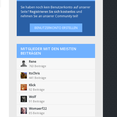
Sie haben noch kein Benutzerkonto auf unserer
Seite?
Registrieren Sie sich kostenlos
und
nehmen Sie an unserer Community teil!
BENUTZERKONTO ERSTELLEN
MITGLIEDER MIT DEN MEISTEN
BEITRÄGEN
Rene
763 Beiträge
ItsChris
441 Beiträge
Klick
92 Beiträge
Wolf
91 Beiträge
Womaerf22
85 Beiträge