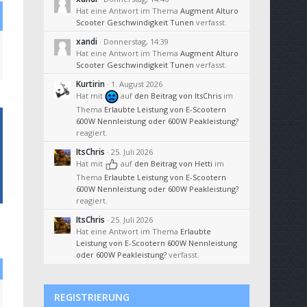
Hat eine Antwort im Thema
Augment Alturo
Scooter Geschwindigkeit Tunen
verfasst.
xandi
Donnerstag, 14:39
Hat eine Antwort im Thema
Augment Alturo
Scooter Geschwindigkeit Tunen
verfasst.
Kurtirin
1. August 2026
Hat mit
auf
den Beitrag von
ItsChris
im
Thema
Erlaubte Leistung von E-Scootern
600W Nennleistung oder 600W Peakleistung?
reagiert.
ItsChris
25. Juli 2026
Hat mit
auf
den Beitrag von
Hetti
im
Thema
Erlaubte Leistung von E-Scootern
600W Nennleistung oder 600W Peakleistung?
reagiert.
ItsChris
25. Juli 2026
Hat eine Antwort im Thema
Erlaubte
Leistung von E-Scootern 600W Nennleistung
oder 600W Peakleistung?
verfasst.
REGISTRIERUNG