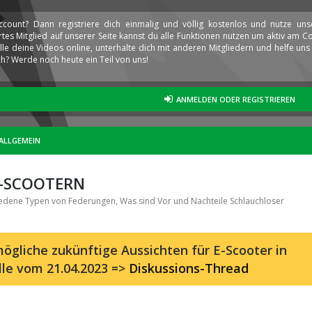
ccount? Dann registriere dich einmalig und völlig kostenlos und nutze un
iertes Mitglied auf unserer Seite kannst du alle Funktionen nutzen um aktiv am
elle deine Videos online, unterhalte dich mit anderen Mitgliedern und helfe u
h? Werde noch heute ein Teil von uns!
ANMELDEN ODER REGISTRIEREN
ALLGEMEIN
E-SCOOTERN
iedene Typen von Federungen, Was sind Vor und Nachteile Schlauchloser
ögliche zukünftige Aussichten für E-Scooter in
lle vom 21.04.2023 =>
Diskussions-Thread