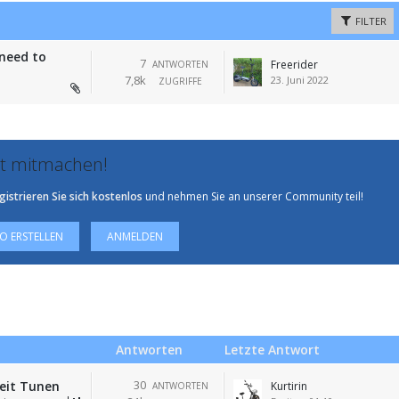
FILTER
 need to
7
Freerider
ANTWORTEN
7,8k
23. Juni 2022
ZUGRIFFE
zt mitmachen!
gistrieren Sie sich kostenlos
und nehmen Sie an unserer Community teil!
 ERSTELLEN
ANMELDEN
Antworten
Letzte Antwort
30
eit Tunen
Kurtirin
ANTWORTEN