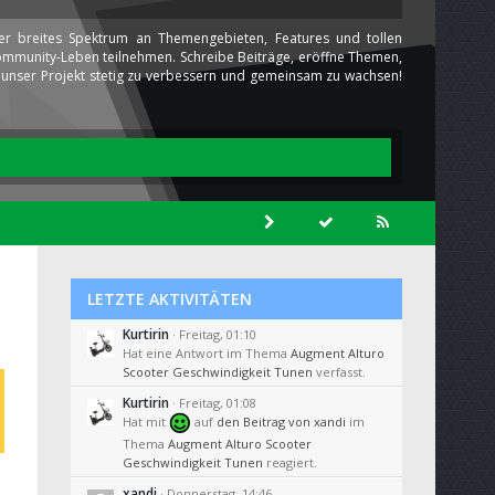
ser breites Spektrum an Themengebieten, Features und tollen
 Community-Leben teilnehmen. Schreibe Beiträge, eröffne Themen,
ns unser Projekt stetig zu verbessern und gemeinsam zu wachsen!
LETZTE AKTIVITÄTEN
Kurtirin
Freitag, 01:10
Hat eine Antwort im Thema
Augment Alturo
Scooter Geschwindigkeit Tunen
verfasst.
Kurtirin
Freitag, 01:08
Hat mit
auf
den Beitrag von
xandi
im
Thema
Augment Alturo Scooter
Geschwindigkeit Tunen
reagiert.
xandi
Donnerstag, 14:46