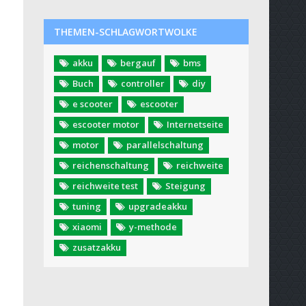
THEMEN-SCHLAGWORTWOLKE
akku
bergauf
bms
Buch
controller
diy
e scooter
escooter
escooter motor
Internetseite
motor
parallelschaltung
reichenschaltung
reichweite
reichweite test
Steigung
tuning
upgradeakku
xiaomi
y-methode
zusatzakku