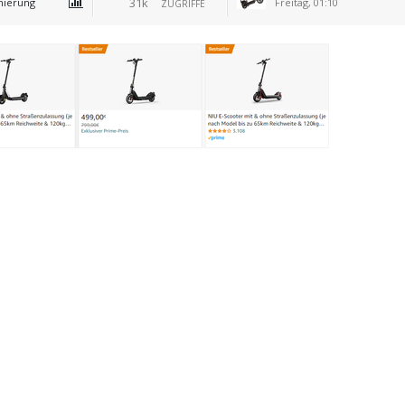
31k
mierung
Freitag, 01:10
ZUGRIFFE