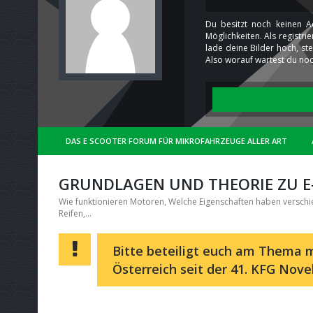
Du besitzt noch keinen A
Möglichkeiten. Als registr
lade deine Bilder hoch, st
Also worauf wartest du noc
DAS E SCOOTER FORUM FÜR MIKROFAHRZEUGE ALLER ART
GRUNDLAGEN UND THEORIE ZU 
Wie funktionieren Motoren, Welche Eigenschaften haben versch
Reifen,...
Bitte beteiligt euch am Thema m
Österreich seit der 41. KFG Nove