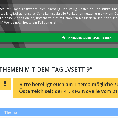
ccount? Dann registriere dich einmalig und völlig kostenlos und nutze un
iertes Mitglied auf unserer Seite kannst du alle Funktionen nutzen um aktiv am
elle deine Videos online, unterhalte dich mit anderen Mitgliedern und helfe u
h? Werde noch heute ein Teil von uns!
ANMELDEN ODER REGISTRIEREN
THEMEN MIT DEM TAG „VSETT 9“
Bitte beteiligt euch am Thema mögliche zu
Österreich seit der 41. KFG Novelle vom 21
Thema