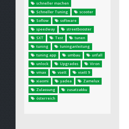
schneller machen
Schneller Tuning
scooter
Soflow
software
speedway
streetbooster
SXT
Test
tunen
tuning
tuninganleitung
tuning app
umbau
unfall
unlock
Upgrades
Viron
vmax
vsett
vsett 9
xiaomi
yadea
Zamelux
Zulassung
zusatzakku
österreich