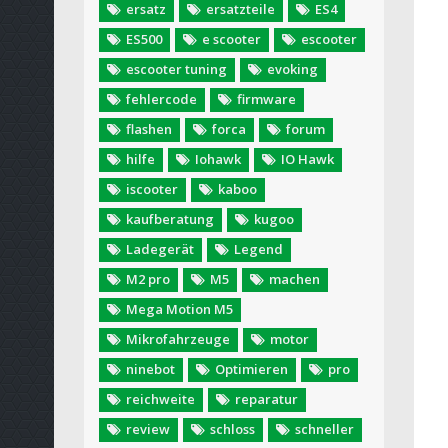
ersatz
ersatzteile
ES4
ES500
e scooter
escooter
escooter tuning
evoking
fehlercode
firmware
flashen
forca
forum
hilfe
Iohawk
IO Hawk
iscooter
kaboo
kaufberatung
kugoo
Ladegerät
Legend
M2 pro
M5
machen
Mega Motion M5
Mikrofahrzeuge
motor
ninebot
Optimieren
pro
reichweite
reparatur
review
schloss
schneller