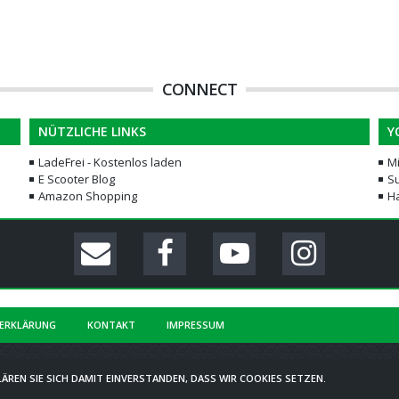
CONNECT
NÜTZLICHE LINKS
Y
LadeFrei - Kostenlos laden
M
E Scooter Blog
Su
Amazon Shopping
H
ERKLÄRUNG
KONTAKT
IMPRESSUM
COMMUNITY-SOFTWARE:
WOLTLAB SUITE™
ÄREN SIE SICH DAMIT EINVERSTANDEN, DASS WIR COOKIES SETZEN.