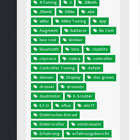
#Tuning
3
20kmh
25kmh
500w
abe
akku
Akku Tuning
app
Augment
batterie
Be Cool
bee cool
blinker
bluetooth
bms
cityblitz
citycoco
Cobra
controller
Controller Tuning
defekt
denver
Display
doc green
drossel
drosseln
dualmotor
E-Scooter
E.F.O
eflux
eks77
Elektrisches Einrad
Elektroroller
entdrosseln
Erfahrung
erfahrungsbericht