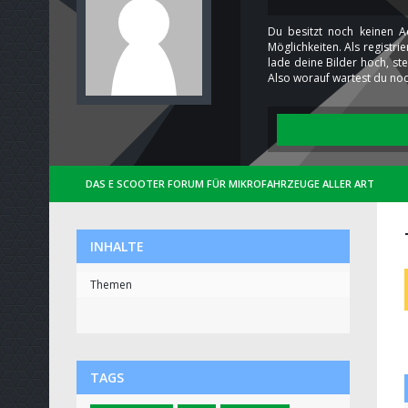
Du besitzt noch keinen A
Möglichkeiten. Als registr
lade deine Bilder hoch, st
Also worauf wartest du noc
DAS E SCOOTER FORUM FÜR MIKROFAHRZEUGE ALLER ART
INHALTE
Themen
TAGS