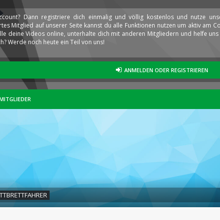
ccount? Dann registriere dich einmalig und völlig kostenlos und nutze un
iertes Mitglied auf unserer Seite kannst du alle Funktionen nutzen um aktiv am
elle deine Videos online, unterhalte dich mit anderen Mitgliedern und helfe u
h? Werde noch heute ein Teil von uns!
ANMELDEN ODER REGISTRIEREN
MITGLIEDER
ITTBRETTFAHRER