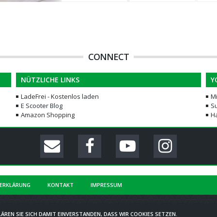
CONNECT
NÜTZLICHE LINKS
Y
LadeFrei - Kostenlos laden
M
E Scooter Blog
Su
Amazon Shopping
H
ERKLÄRUNG
KONTAKT
IMPRESSUM
COMMUNITY-SOFTWARE:
WOLTLAB SUITE™
ÄREN SIE SICH DAMIT EINVERSTANDEN, DASS WIR COOKIES SETZEN.