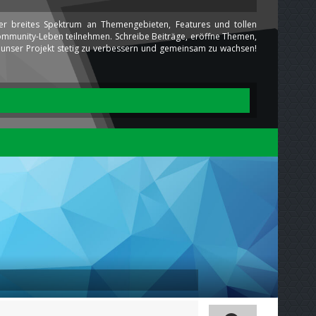
ser breites Spektrum an Themengebieten, Features und tollen
 Community-Leben teilnehmen. Schreibe Beiträge, eröffne Themen,
ns unser Projekt stetig zu verbessern und gemeinsam zu wachsen!