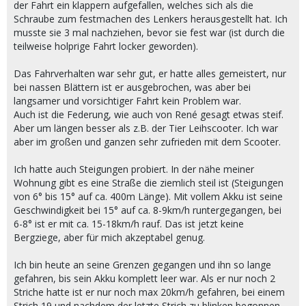
der Fahrt ein klappern aufgefallen, welches sich als die
Schraube zum festmachen des Lenkers herausgestellt hat. Ich
musste sie 3 mal nachziehen, bevor sie fest war (ist durch die
teilweise holprige Fahrt locker geworden).
Das Fahrverhalten war sehr gut, er hatte alles gemeistert, nur
bei nassen Blättern ist er ausgebrochen, was aber bei
langsamer und vorsichtiger Fahrt kein Problem war.
Auch ist die Federung, wie auch von René gesagt etwas steif.
Aber um längen besser als z.B. der Tier Leihscooter. Ich war
aber im großen und ganzen sehr zufrieden mit dem Scooter.
Ich hatte auch Steigungen probiert. In der nähe meiner
Wohnung gibt es eine Straße die ziemlich steil ist (Steigungen
von 6° bis 15° auf ca. 400m Länge). Mit vollem Akku ist seine
Geschwindigkeit bei 15° auf ca. 8-9km/h runtergegangen, bei
6-8° ist er mit ca. 15-18km/h rauf. Das ist jetzt keine
Bergziege, aber für mich akzeptabel genug.
Ich bin heute an seine Grenzen gegangen und ihn so lange
gefahren, bis sein Akku komplett leer war. Als er nur noch 2
Striche hatte ist er nur noch max 20km/h gefahren, bei einem
Strich 19 und nachdem der letzte Strich zu blinken begonnen