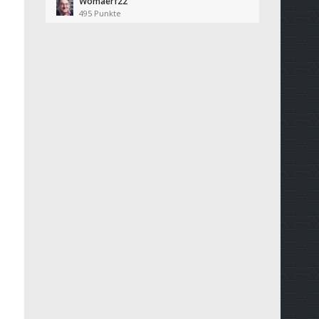
Womaerf22
495 Punkte