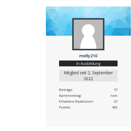
melly210
In Ausbildung
Mitglied seit 2. September
2022
Beiträge
57
Karteneintrag
nein
Erhaltene Reaktionen
67
Punkte
402