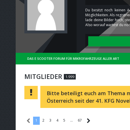
Du besitzt noch keinen A
Möglichkeiten. Als registr
lade deine Bilder hoch, st
Also worauf wartest du noc
DAS E SCOOTER FORUM FÜR MIKROFAHRZEUGE ALLER ART
MITGLIEDER
1.999
Bitte beteiligt euch am Thema m
Österreich seit der 41. KFG Nove
1
2
3
4
5
…
67