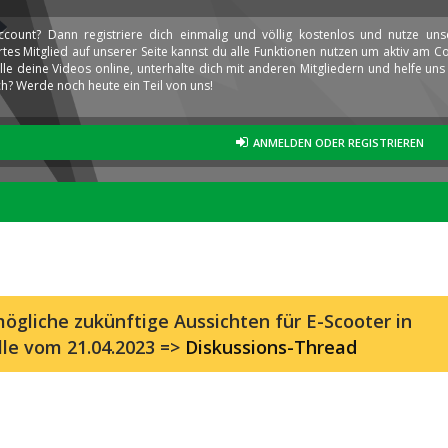
ccount? Dann registriere dich einmalig und völlig kostenlos und nutze un
iertes Mitglied auf unserer Seite kannst du alle Funktionen nutzen um aktiv am
elle deine Videos online, unterhalte dich mit anderen Mitgliedern und helfe u
h? Werde noch heute ein Teil von uns!
ANMELDEN ODER REGISTRIEREN
ögliche zukünftige Aussichten für E-Scooter in
lle vom 21.04.2023 =>
Diskussions-Thread