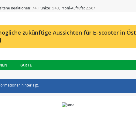
altene Reaktionen
74
Punkte
540
Profil-Aufrufe
2.567
ögliche zukünftige Aussichten für E-Scooter in Öst
d
NEN
KARTE
formationen hinterlegt.