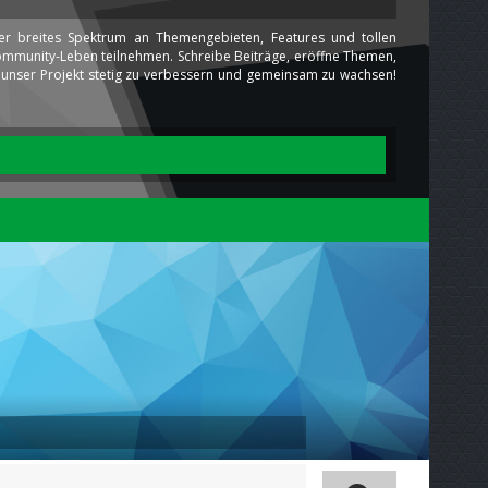
ser breites Spektrum an Themengebieten, Features und tollen
 Community-Leben teilnehmen. Schreibe Beiträge, eröffne Themen,
ns unser Projekt stetig zu verbessern und gemeinsam zu wachsen!