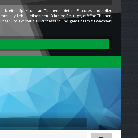
ser breites Spektrum an Themengebieten, Features und tollen
 Community-Leben teilnehmen. Schreibe Beiträge, eröffne Themen,
ns unser Projekt stetig zu verbessern und gemeinsam zu wachsen!