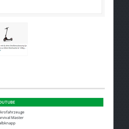
OUTUBE
ikrofahrzeuge
rvival Master
albknapp