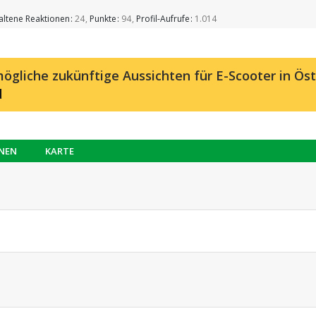
altene Reaktionen
24
Punkte
94
Profil-Aufrufe
1.014
ögliche zukünftige Aussichten für E-Scooter in Öst
d
NEN
KARTE