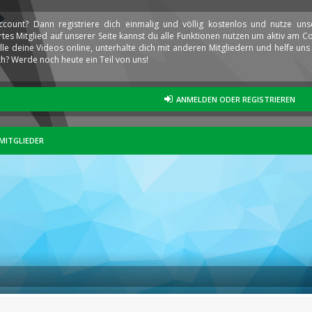
ccount? Dann registriere dich einmalig und völlig kostenlos und nutze un
iertes Mitglied auf unserer Seite kannst du alle Funktionen nutzen um aktiv am
elle deine Videos online, unterhalte dich mit anderen Mitgliedern und helfe u
h? Werde noch heute ein Teil von uns!
ANMELDEN ODER REGISTRIEREN
MITGLIEDER