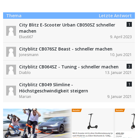
Thema
Letzte Antwort
1
City Blitz E-Scooter Urban CB050SZ schneller
machen
Elias667
9. April 2023
Cityblitz CB076SZ Beast - schneller machen
Jonesmann
10. Juni 2021
3
Cityblitz CB064SZ - Tuning - schneller machen
Diablo
13. Januar 2021
1
Cityblitz CB049 Slimline -
Höchstgeschwindigkeit steigern
Marian
9. Januar 2021