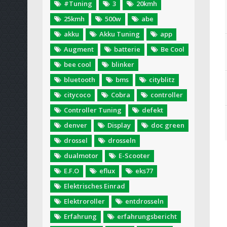
#Tuning
3
20kmh
25kmh
500w
abe
akku
Akku Tuning
app
Augment
batterie
Be Cool
bee cool
blinker
bluetooth
bms
cityblitz
citycoco
Cobra
controller
Controller Tuning
defekt
denver
Display
doc green
drossel
drosseln
dualmotor
E-Scooter
E.F.O
eflux
eks77
Elektrisches Einrad
Elektroroller
entdrosseln
Erfahrung
erfahrungsbericht