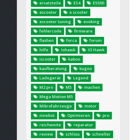
ersatzteile
ES4
ES500
escooter
e scooter
escooter tuning
evoking
fehlercode
firmware
flashen
forca
forum
hilfe
Iohawk
IO Hawk
iscooter
kaboo
kaufberatung
kugoo
Ladegerät
Legend
M2 pro
M5
machen
Mega Motion M5
Mikrofahrzeuge
motor
ninebot
Optimieren
pro
reichweite
reparatur
review
schloss
schneller