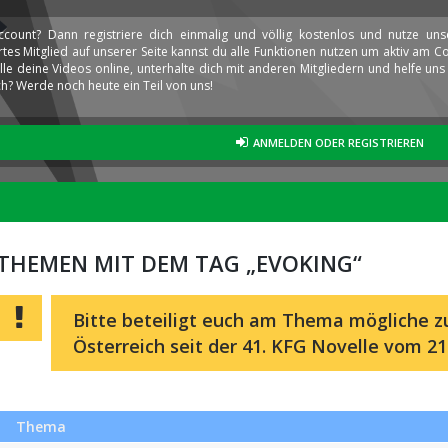
ccount? Dann registriere dich einmalig und völlig kostenlos und nutze un
iertes Mitglied auf unserer Seite kannst du alle Funktionen nutzen um aktiv am
elle deine Videos online, unterhalte dich mit anderen Mitgliedern und helfe u
h? Werde noch heute ein Teil von uns!
ANMELDEN ODER REGISTRIEREN
THEMEN MIT DEM TAG „EVOKING“
Bitte beteiligt euch am Thema mögliche zu
Österreich seit der 41. KFG Novelle vom 21
Thema