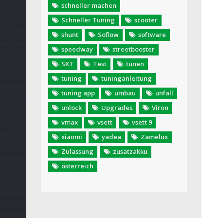
schneller machen
Schneller Tuning
scooter
shunt
Soflow
software
speedway
streetbooster
SXT
Test
tunen
tuning
tuninganleitung
tuning app
umbau
unfall
unlock
Upgrades
Viron
vmax
vsett
vsett 9
xiaomi
yadea
Zamelux
Zulassung
zusatzakku
österreich