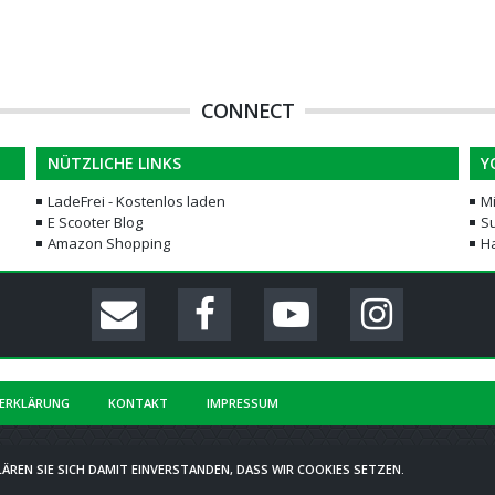
CONNECT
NÜTZLICHE LINKS
Y
LadeFrei - Kostenlos laden
M
E Scooter Blog
Su
Amazon Shopping
H
ERKLÄRUNG
KONTAKT
IMPRESSUM
COMMUNITY-SOFTWARE:
WOLTLAB SUITE™
ÄREN SIE SICH DAMIT EINVERSTANDEN, DASS WIR COOKIES SETZEN.