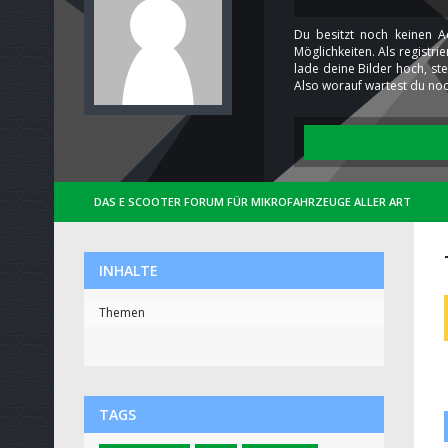
Du besitzt noch keinen A
Möglichkeiten. Als registr
lade deine Bilder hoch, st
Also worauf wartest du noc
DAS E SCOOTER FORUM FÜR MIKROFAHRZEUGE ALLER ART
INHALTE
Themen
TAGS