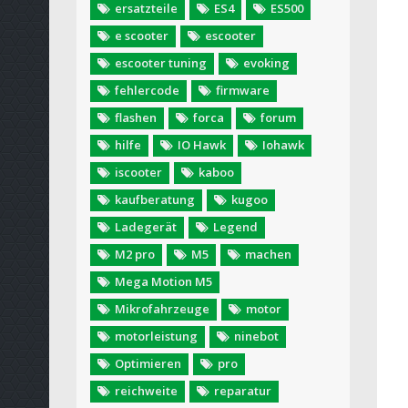
ersatzteile
ES4
ES500
e scooter
escooter
escooter tuning
evoking
fehlercode
firmware
flashen
forca
forum
hilfe
IO Hawk
Iohawk
iscooter
kaboo
kaufberatung
kugoo
Ladegerät
Legend
M2 pro
M5
machen
Mega Motion M5
Mikrofahrzeuge
motor
motorleistung
ninebot
Optimieren
pro
reichweite
reparatur