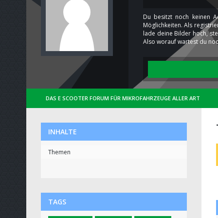
Du besitzt noch keinen A
Möglichkeiten. Als registr
lade deine Bilder hoch, st
Also worauf wartest du noc
DAS E SCOOTER FORUM FÜR MIKROFAHRZEUGE ALLER ART
INHALTE
Themen
TAGS