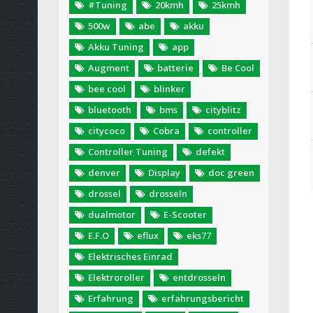
#Tuning
20kmh
25kmh
500w
abe
akku
Akku Tuning
app
Augment
batterie
Be Cool
bee cool
blinker
bluetooth
bms
cityblitz
citycoco
Cobra
controller
Controller Tuning
defekt
denver
Display
doc green
drossel
drosseln
dualmotor
E-Scooter
E.F.O
eflux
eks77
Elektrisches Einrad
Elektroroller
entdrosseln
Erfahrung
erfahrungsbericht