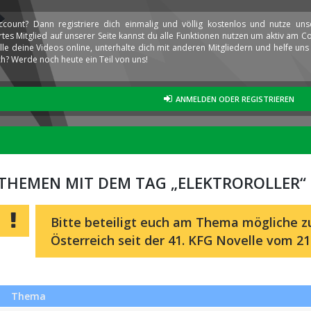
ccount? Dann registriere dich einmalig und völlig kostenlos und nutze un
iertes Mitglied auf unserer Seite kannst du alle Funktionen nutzen um aktiv am
elle deine Videos online, unterhalte dich mit anderen Mitgliedern und helfe u
h? Werde noch heute ein Teil von uns!
ANMELDEN ODER REGISTRIEREN
THEMEN MIT DEM TAG „ELEKTROROLLER“
Bitte beteiligt euch am Thema mögliche zu
Österreich seit der 41. KFG Novelle vom 21
Thema