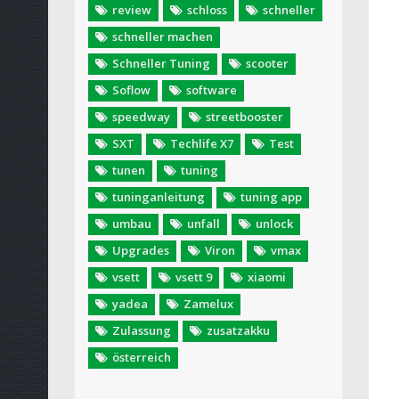
review
schloss
schneller
schneller machen
Schneller Tuning
scooter
Soflow
software
speedway
streetbooster
SXT
Techlife X7
Test
tunen
tuning
tuninganleitung
tuning app
umbau
unfall
unlock
Upgrades
Viron
vmax
vsett
vsett 9
xiaomi
yadea
Zamelux
Zulassung
zusatzakku
österreich