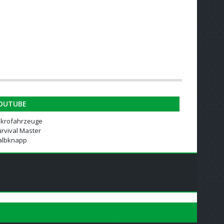
OUTUBE
ikrofahrzeuge
rvival Master
albknapp