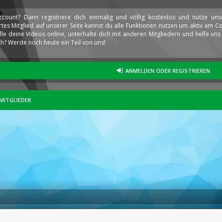
ccount? Dann registriere dich einmalig und völlig kostenlos und nutze un
iertes Mitglied auf unserer Seite kannst du alle Funktionen nutzen um aktiv am
elle deine Videos online, unterhalte dich mit anderen Mitgliedern und helfe u
h? Werde noch heute ein Teil von uns!
ANMELDEN ODER REGISTRIEREN
MITGLIEDER