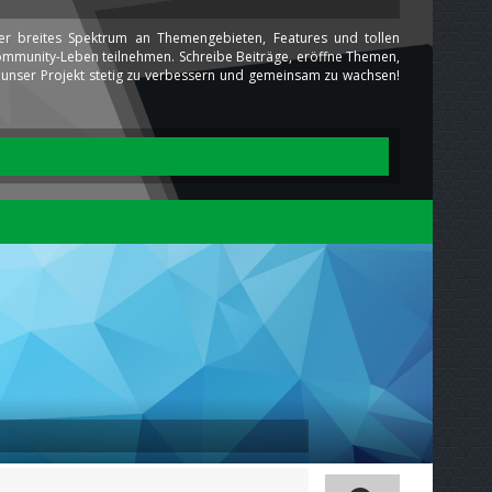
ser breites Spektrum an Themengebieten, Features und tollen
 Community-Leben teilnehmen. Schreibe Beiträge, eröffne Themen,
ns unser Projekt stetig zu verbessern und gemeinsam zu wachsen!