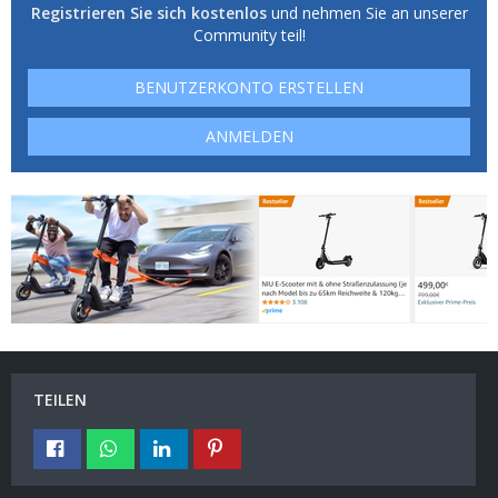
Registrieren Sie sich kostenlos
und nehmen Sie an unserer
Community teil!
BENUTZERKONTO ERSTELLEN
ANMELDEN
TEILEN