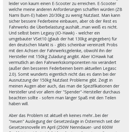
leider von kaum einen E-Scooter zu erreichen. E-Scooter
welche meine anderen Anforderungen schaffen würden (ZB
Nami Burn-E) haben 20/30kg zu wenig Nutzlast. Man kann
sicher bessere Federbeine einbauen, aber ob der Rest es
Fahrwerks die Überbelastung aushält...man weiß es nicht.
Und selbst beim Legasy (IO-Hawk) - welcher ein
umgebauter VSet10 (glaub der hat 130kg angegeben) für
den deutschen Markt is - gibts scheinbar vereinzelt Probs
mit den Achsen der Fahrwerksgelenke, obwohl ihn der
Hersteller mit 150kg Zuladung angibt. Aber IOHawk hat
vermutlich an den Fahrwerkskomponenten nix verändert
(außer den besseren Federbeinen beim aktuellen Legasc
2.0). Somit wunderts eigentlich nicht das es dann bei der
Ausnutzung der 150kg Nutzlast Probleme gibt. Zeigt in
meinen Augen aber auch, das man die Spezifikationen der
Hersteller und vor allem der "Spender"-Hersteller durchaus
beachten sollte - sofern man länger Spaß mit den Teilen
haben will.
Aber das Problem ist aktuell eh keines mehr...bei der
"neuen" Auslegung der Gesetzeslage in Österreich seit der
Gesetzesnovelle im April (250W Nenndauer- und 600W