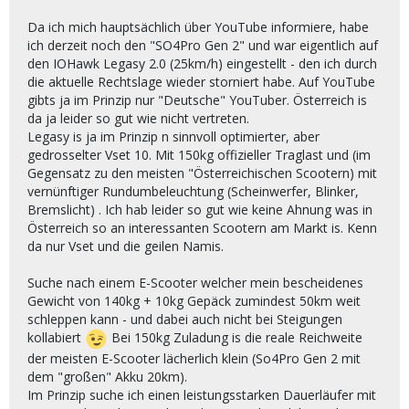
Da ich mich hauptsächlich über YouTube informiere, habe
ich derzeit noch den "SO4Pro Gen 2" und war eigentlich auf
den IOHawk Legasy 2.0 (25km/h) eingestellt - den ich durch
die aktuelle Rechtslage wieder storniert habe. Auf YouTube
gibts ja im Prinzip nur "Deutsche" YouTuber. Österreich is
da ja leider so gut wie nicht vertreten.
Legasy is ja im Prinzip n sinnvoll optimierter, aber
gedrosselter Vset 10. Mit 150kg offizieller Traglast und (im
Gegensatz zu den meisten "Österreichischen Scootern) mit
vernünftiger Rundumbeleuchtung (Scheinwerfer, Blinker,
Bremslicht) . Ich hab leider so gut wie keine Ahnung was in
Österreich so an interessanten Scootern am Markt is. Kenn
da nur Vset und die geilen Namis.
Suche nach einem E-Scooter welcher mein bescheidenes
Gewicht von 140kg + 10kg Gepäck zumindest 50km weit
schleppen kann - und dabei auch nicht bei Steigungen
kollabiert
Bei 150kg Zuladung is die reale Reichweite
der meisten E-Scooter lächerlich klein (So4Pro Gen 2 mit
dem "großen" Akku 20km).
Im Prinzip suche ich einen leistungsstarken Dauerläufer mit