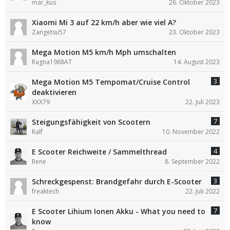
mar_kus
26. Oktober 2023
Xiaomi Mi 3 auf 22 km/h aber wie viel A?
Zangetsu57
23. Oktober 2023
Mega Motion M5 km/h Mph umschalten
Ragna1988AT
14. August 2023
3
Mega Motion M5 Tempomat/Cruise Control
deaktivieren
XXX79
22. Juli 2023
7
Steigungsfähigkeit von Scootern
Ralf
10. November 2022
4
E Scooter Reichweite / Sammelthread
Rene
8. September 2022
3
Schreckgespenst: Brandgefahr durch E-Scooter
freaktech
22. Juli 2022
7
E Scooter Lihium Ionen Akku - What you need to
know