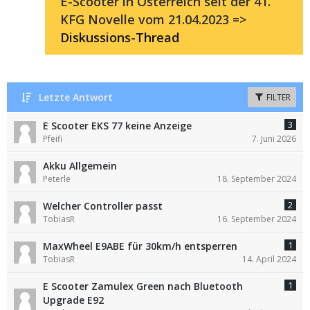
E-Scooter in Österreich seit der 41.
KFG Novelle vom 21.04.2023 =>
Diskussions-Thread
Letzte Antwort
FILTER
3
E Scooter EKS 77 keine Anzeige
Pfeifi
7. Juni 2026
Akku Allgemein
Peterle
18. September 2024
2
Welcher Controller passt
TobiasR
16. September 2024
1
MaxWheel E9ABE für 30km/h entsperren
TobiasR
14. April 2024
1
E Scooter Zamulex Green nach Bluetooth
Upgrade E92