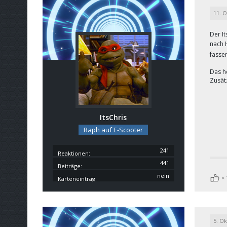
11. 
Der I
nach H
fasse
Das h
Zusät
ItsChris
Raph auf E-Scooter
241
Reaktionen
441
Beiträge
nein
Karteneintrag
5. O