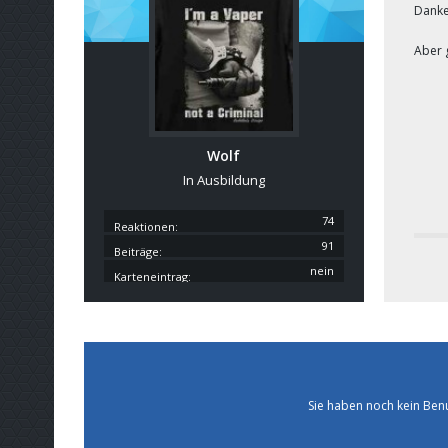
Dank
Aber g
Wolf
In Ausbildung
74
Reaktionen
91
Beiträge
nein
Karteneintrag
Sie haben noch kein Ben