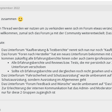
September 2022
le zusammen
n Thread werden wir nutzen um zu verkünden wenn sich im Forum etwas veränder
 willkommen, zumal sich das Forum ja mit der Community weiterentwickelt. Das
ute:
Das Unterforum "Kaufberatung & Testberichte" nennt sich nun nur noch "Kauf
Das Forum "Foren nach Hersteller" hat ein neues Unterforum bekommen mit 
kommen zukünftig alle Erfahrungsberichte hinein oder auch (semi-)professione
Alle Erfahrungsberichte und Reviews bzw. Tests, die mir persönlich zu
Unterforum verschoben
Sollte ich Erfahrungsberichte und dergleichen noch nicht gesehen und 
Das Unterforum "Fahrsicherheit und Schutzausrüstung" wurde umbenannt auf "
Schutzausrüstung, sondern Ausrüstung im Allgemeinen geht
Das Unterforum "Forum Feedback und Wünsche" wurde umbenannt auf "Das F
Zur Erleichterung der internen Kommunikation hat das Admin- und Moderat
nur für diese 2 Gruppen zugänglich ist
1