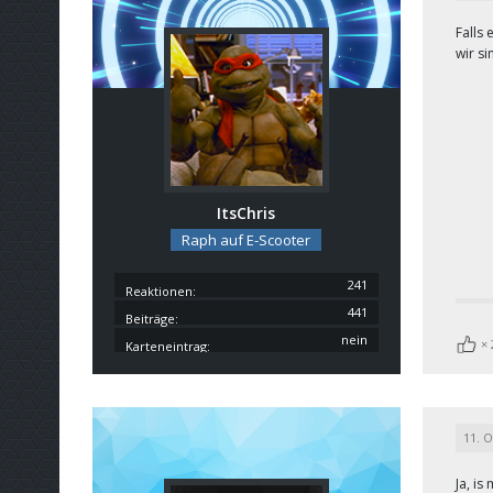
Falls
wir s
ItsChris
Raph auf E-Scooter
241
Reaktionen
441
Beiträge
nein
Karteneintrag
11. 
Ja, is