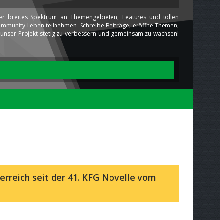
ser breites Spektrum an Themengebieten, Features und tollen
 Community-Leben teilnehmen. Schreibe Beiträge, eröffne Themen,
ns unser Projekt stetig zu verbessern und gemeinsam zu wachsen!
erreich seit der 41. KFG Novelle vom