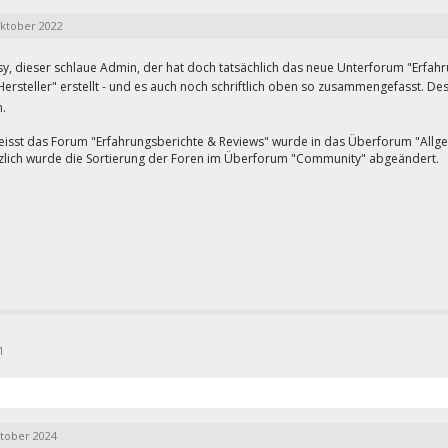
Oktober 2022
tsy, dieser schlaue Admin, der hat doch tatsächlich das neue Unterforum "Erf
ersteller" erstellt - und es auch noch schriftlich oben so zusammengefasst. Des
n.
eisst das Forum "Erfahrungsberichte & Reviews" wurde in das Überforum "Allg
zlich wurde die Sortierung der Foren im Überforum "Community" abgeändert.
1
ktober 2024