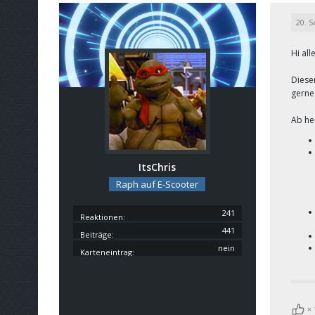
20. 
Hi al
Diese
gerne
Ab he
ItsChris
Raph auf E-Scooter
241
Reaktionen
441
Beiträge
nein
Karteneintrag