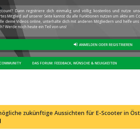
ccount? Dann registriere dich einmalig und völlig kostenlos und nutze un
iertes Mitglied auf unserer Seite kannst du alle Funktionen nutzen um aktiv am
elle deine Videos online, unterhalte dich mit anderen Mitgliedern und helfe u
h? Werde noch heute ein Teil von uns!
ANMELDEN ODER REGISTRIEREN
COMMUNITY
DAS FORUM: FEEDBACK, WÜNSCHE & NEUIGKEITEN
ögliche zukünftige Aussichten für E-Scooter in Öst
d