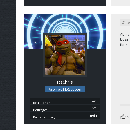
24. 
Ab he
bösen
für e
ItsChris
Raph auf E-Scooter
241
Reaktionen
441
Beiträge
nein
Karteneintrag