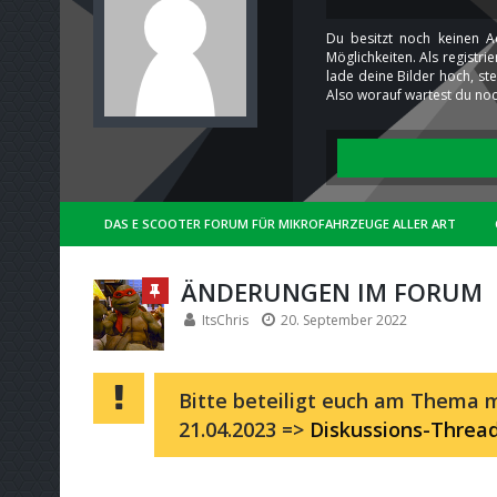
Du besitzt noch keinen A
Möglichkeiten. Als registr
lade deine Bilder hoch, st
Also worauf wartest du noc
DAS E SCOOTER FORUM FÜR MIKROFAHRZEUGE ALLER ART
ÄNDERUNGEN IM FORUM
ItsChris
20. September 2022
Bitte beteiligt euch am Thema m
21.04.2023 =>
Diskussions-Threa