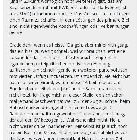
(und in Zukunft womöglich noch weiteres?) gibt, das am
Strassenverkehr (ob mit PWKs/etc oder auf Radwegen, ist
alles StVO) teilnehmen möchte. Das Ziel sollte es doch sein
einen Raum zu schaffen, in dem Lösungen das primäre Ziel
sind, nicht irgendwelche Abschaffungen oder Verbannungen
per se.
Grade dann wenn es heisst "Da geht aber mir ehrlich gsagt
das ein bissl zu wenig schnell, weil wir brauchen jetzt eine
Lösung für das Thema" ist direkt Vorsicht empfohlen.
Irgendeinen parteipolitischen motivierten Humbug
auftischen, um schnell irgendeinen weiteren parteipolitisch
motivierten Unfug umzusetzen, ist entbehrlich. Vielleicht hat
auch das einen Grund, warum diese "Arbeitsgruppe auf
Bundesebene seit einem Jahr" an der Sache dran ist und
nicht hetzt. Ich frage mich an dieser Stelle, ob sich schon
mal jemand beschwert hat weil zB "der Zug zu schnell beim
Bahnschranken durchgefahren sei und deswegen 2
Radfahrer rüpelhaft umgeweht hat" oder ähnlicher Unfug,
der auf den ÖV bezogen ist. Wahrscheinlich nicht. Nein,
nicht weiter drüber nachdenken. Mir selbst ist ja auch noch
nie ein Bus, eine Strassenbahn, ein Zug oder ähnliches vor
der Nase weggefahren obwohl laut Haltestelle noch Zeit