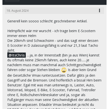
18. August 2024
Generell kein soooo schlecht geschriebener Artikel.
Helmpflicht wär mir wurscht - ich trage beim E-Scootern
immer einen Helm
Die 20km/h sind Schwachsinn - und das sagt einer dessen
E-Scooter in D zulassungsfähig is und nur 21,3 laut Tacho
geht.
ItsChris
....ja, in der Innenstadt (bin ja aus Wien) kannst
du oftmals keine 25km/h fahren, auch keine 20.......je
nachdem muss man manchmal auch Schrittgeschwindigkeit
fahren oder sogar Stehen bleiben
Is aber kein Grund
die Gesetzliche Vmax runterzusetzen. Dafür gibts ja den
Gasgriff und die Bremsen. Und hoffentlich a bissal Hirn beim
Benutzer. Egal mit was man unterwegs is, Laster, Auto,
Motorrad, Moped, E-Bike, E-Scooter, Fahrrad, Tretroller
ohne E, Rollschuhen/Inlineskater und ja, sogar als
Fußgänger muss man seine Geschwindigkeit der aktuellen
Situation anpassen. Erlaubte Vmax bedeutet ja nicht du