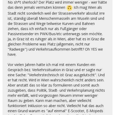
No sh*t sherlock? Der Platz wird immer weniger - wer hätte
das denn jemals vermuten können
Ich mag Wien als
Stadt nicht sonderlich weil der Strassenverkehr absolut irre
ist, ständig überall Menschenmasseln am Wuseln sind und
die Strassen und Wege teilweise Kurven und Bahnen
ziehen, dass ich einfach nur als Fußgänger oder
Passivreisender im PWK/Bus/etc unterwegs sein möchte.
Ja, in Graz ist es ruhiger als in Wien, aber hat es in Graz die
gleichen Probleme was Platz (allgemein, nicht nur
"Radwege") und Verkehrsaufkommen betrifft? Oh YES we
have.
Vor vielen Jahren hatte ich mal mit einem Kunden ein
Gespräch bez. Verkehrssituation in Graz und er sagte nur
eine Sache: "Verkehrstechnisch ist Graz ausgelutscht". Und
er hat recht. Wird in Wien wahrscheinlich nicht anders sein.
Aber anstatt das so klar zu formulieren und somit auch
zuzugeben, dass Politik, Stadt- und Verkehrsplanung nichts
mehr einfällt, wird vorgezogen Neuem immer weniger
Raum zu geben. Kann man machen, aber vielleicht
funktioniert Inklusion so aber nicht. Vielleicht hat das auch
einen Grund warum es "auf einmal" E-Scooter, E-Mopeds