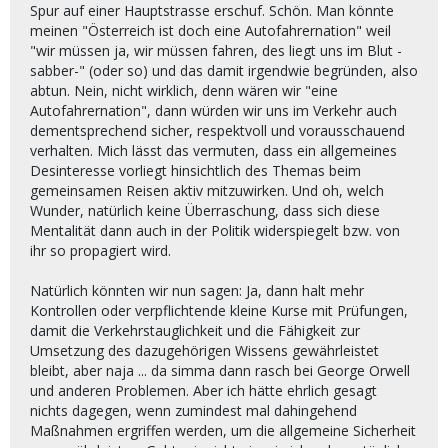
Spur auf einer Hauptstrasse erschuf. Schön. Man könnte
meinen "Österreich ist doch eine Autofahrernation" weil
"wir müssen ja, wir müssen fahren, des liegt uns im Blut -
sabber-" (oder so) und das damit irgendwie begründen, also
abtun. Nein, nicht wirklich, denn wären wir "eine
Autofahrernation", dann würden wir uns im Verkehr auch
dementsprechend sicher, respektvoll und vorausschauend
verhalten. Mich lässt das vermuten, dass ein allgemeines
Desinteresse vorliegt hinsichtlich des Themas beim
gemeinsamen Reisen aktiv mitzuwirken. Und oh, welch
Wunder, natürlich keine Überraschung, dass sich diese
Mentalität dann auch in der Politik widerspiegelt bzw. von
ihr so propagiert wird.
Natürlich könnten wir nun sagen: Ja, dann halt mehr
Kontrollen oder verpflichtende kleine Kurse mit Prüfungen,
damit die Verkehrstauglichkeit und die Fähigkeit zur
Umsetzung des dazugehörigen Wissens gewährleistet
bleibt, aber naja ... da simma dann rasch bei George Orwell
und anderen Problemen. Aber ich hätte ehrlich gesagt
nichts dagegen, wenn zumindest mal dahingehend
Maßnahmen ergriffen werden, um die allgemeine Sicherheit