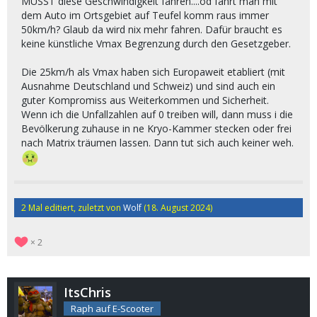
MUSST diese Geschwindigkeit fahren....od fährt man mit
dem Auto im Ortsgebiet auf Teufel komm raus immer
50km/h? Glaub da wird nix mehr fahren. Dafür braucht es
keine künstliche Vmax Begrenzung durch den Gesetzgeber.
Die 25km/h als Vmax haben sich Europaweit etabliert (mit
Ausnahme Deutschland und Schweiz) und sind auch ein
guter Kompromiss aus Weiterkommen und Sicherheit.
Wenn ich die Unfallzahlen auf 0 treiben will, dann muss i die
Bevölkerung zuhause in ne Kryo-Kammer stecken oder frei
nach Matrix träumen lassen. Dann tut sich auch keiner weh.
2 Mal editiert, zuletzt von
Wolf
(
18. August 2024
)
2
ItsChris
Raph auf E-Scooter