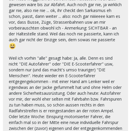
gewesen wäre bis zur Abfahrt. Auch noch gar nie, ja wirklich
gar nie, also nie nie ... ok, ihr checkt den Sarkasmus eh
schon, passt, dann weiter ... also: noch gar niiiieeee kam es
vor, dass Busse, Züge, Strassenbahnen usw an mir
vorbeirauschten obwohl ich - Anmerkung: SICHTBAR - an
der Haltestelle stand. Weil das noch nie passierte, kann ich
auch gar nicht der Einzige sein, dem sowas nie passierte
Weil ich vorhin "alle" gesagt habe: Ja, alle. Denn es sind
nicht "DIE Autofahrer" oder "DIE E-Scooterfahrer" usw,
sondern nur (und das macht's umso trauriger) "DIE
Menschen". Heute wieder ein E-Scooterfahrer
entgegengekommen - mit einer Hand am Lenker weil er
irgendwas an der Jacke gefummelt hat und ohne Helm oder
andere Sicherheitsausrüstung. Oder auch heute: Autofahrer
vor mir, der wohl eher selten mit Fahrbahn bzw. Fahrspuren
zu tun haben muss, so schön aussen rechts in den
Radfahrstreifen is er reingestanden an der roten Ampel.
Oder letzte Woche: Einspurig motorisierter Fahrer, die
einfach mal so in der Mitte eine neue individuelle Fahrspur
zwischen der (zuvor) eigenen und der entgegenkommenden