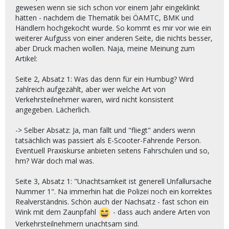
gewesen wenn sie sich schon vor einem Jahr eingeklinkt
hätten - nachdem die Thematik bei ÖAMTC, BMK und
Händlern hochgekocht wurde. So kommt es mir vor wie ein
weiterer Aufguss von einer anderen Seite, die nichts besser,
aber Druck machen wollen. Naja, meine Meinung zum
Artikel:
Seite 2, Absatz 1: Was das denn für ein Humbug? Wird
zahlreich aufgezählt, aber wer welche Art von
Verkehrsteilnehmer waren, wird nicht konsistent
angegeben. Lächerlich.
-> Selber Absatz: Ja, man fällt und "fliegt" anders wenn
tatsächlich was passiert als E-Scooter-Fahrende Person.
Eventuell Praxiskurse anbieten seitens Fahrschulen und so,
hm? Wär doch mal was.
Seite 3, Absatz 1: "Unachtsamkeit ist generell Unfallursache
Nummer 1". Na immerhin hat die Polizei noch ein korrektes
Realverständnis. Schön auch der Nachsatz - fast schon ein
Wink mit dem Zaunpfahl
- dass auch andere Arten von
Verkehrsteilnehmern unachtsam sind.