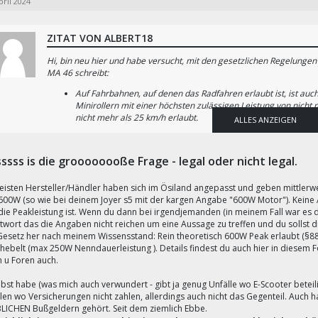
pril 2024
ZITAT VON ALBERT18
Hi, bin neu hier und habe versucht, mit den gesetzlichen Regelunge
MA 46 schreibt:
Auf Fahrbahnen, auf denen das Radfahren erlaubt ist, ist auch
Minirollern mit einer höchsten zulässigen Leistung von nicht
nicht mehr als 25 km/h erlaubt.
ALLES ANZEIGEN
Kein Wort über 250 Watt, nichts über Peak- oder Dauerleistung. Mi
ssss is die groooooooße Frage - legal oder nicht legal.
Ich prüfe derzeit, ob im Schadensfall meine Hausratsversicherung d
Hat jemand Bericht über die Konsequenzen im Schadensfall bzw. bei P
würde mir gerne den Scooter JOYER S5 zulegen, der hat in Deutschlan
eisten Hersteller/Händler haben sich im Ösiland angepasst und geben mittlerw
Österreich
zulässig ist. Mit 500 Watt und Beschränkung auf 20 km/h 
600W (so wie bei deinem Joyer s5 mit der kargen Angabe "600W Motor"). Keine
sein.
die Peakleistung ist. Wenn du dann bei irgendjemanden (in meinem Fall war es 
ntwort das die Angaben nicht reichen um eine Aussage zu treffen und du sollst d
esetz her nach meinem Wissensstand: Rein theoretisch 600W Peak erlaubt (§88b
hebelt (max 250W Nenndauerleistung ). Details findest du auch hier in diesem F
n u Foren auch.
lbst habe (was mich auch verwundert - gibt ja genug Unfälle wo E-Scooter beteili
len wo Versicherungen nicht zahlen, allerdings auch nicht das Gegenteil. Auch 
LICHEN Bußgeldern gehört. Seit dem ziemlich Ebbe.