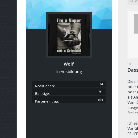
12. A
Wolf
Hi
Dass
In Ausbildung
Die m
74
Reaktionen
oder 
91
oder 
Beiträge
als A
nein
Karteneintrag
Vom G
ausge
Stelle
Ich se
Vorfäl
ERHEB