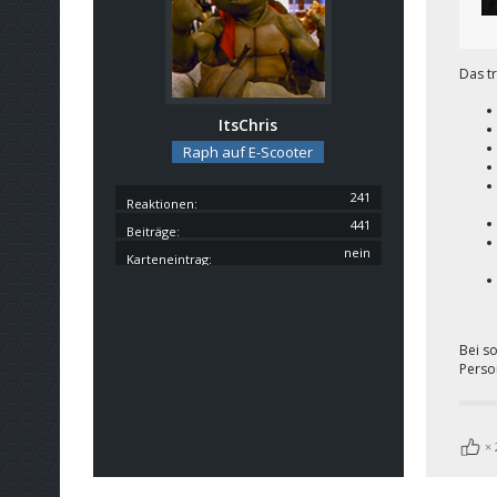
Das tr
ItsChris
Raph auf E-Scooter
241
Reaktionen
441
Beiträge
nein
Karteneintrag
Bei s
Perso