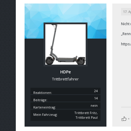
17. A
Nicht
„Renn
https
HDPe
Trittbrettfahrer
24
Reaktionen
14
Beiträge
nein
Karteneintrag
Trittbrett Fritz,
Mein Fahrzeug
Trittbrett Paul