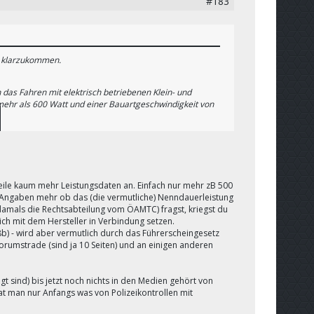
#183
n klarzukommen.
 das Fahren mit elektrisch betriebenen Klein- und
 mehr als 600 Watt und einer Bauartgeschwindigkeit von
ch beunruhigen jedoch divergierende Händleraussagen
en Haftpflichtschaden übernimmt.
olizeikontrollen mit Scootern über 250 Watt ? Ich
d eine ABE und der Händler bestätigt, dass er in
eile kaum mehr Leistungsdaten an. Einfach nur mehr zB 500
Maximalgeschwindigkeit sollte das bei uns ja möglich
 Angaben mehr ob das (die vermutliche) Nenndauerleistung
damals die Rechtsabteilung vom ÖAMTC) fragst, kriegst du
ich mit dem Hersteller in Verbindung setzen.
) - wird aber vermutlich durch das Führerscheingesetz
orumstrade (sind ja 10 Seiten) und an einigen anderen
gt sind) bis jetzt noch nichts in den Medien gehört von
hat man nur Anfangs was von Polizeikontrollen mit