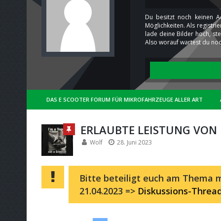
Du besitzt noch keinen A
Möglichkeiten. Als registr
lade deine Bilder hoch, st
Also worauf wartest du noc
DAS E SCOOTER FORUM FÜR MIKROFAHRZEUGE ALLER ART
ERLAUBTE LEISTUNG VON
Wolf
28. Juni 2023
Bitte beteiligt euch am Thema m
21.04.2023 =>
Diskussions-Threa