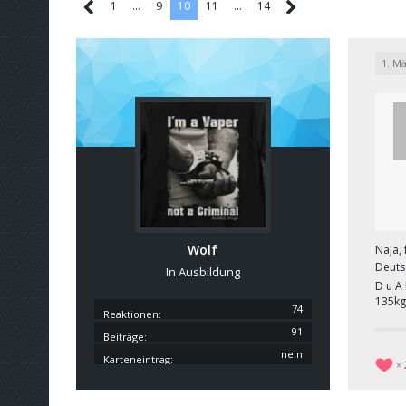
1
…
9
10
11
…
14
1. M
Wolf
Naja, 
Deuts
In Ausbildung
D u A
135kg
74
Reaktionen
91
Beiträge
nein
Karteneintrag