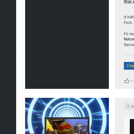
Wär 
Is hal
Pech.
PS: H
Nutze
Sterne
2 Ma
13. A