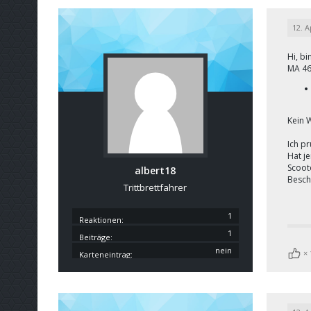
12. A
Hi, b
MA 46
Kein 
Ich p
Hat j
Scoot
albert18
Besch
Trittbrettfahrer
1
Reaktionen
1
Beiträge
nein
Karteneintrag