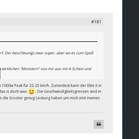
#181
arf. Der beschleunigt zwar super, aber wo es zum Spaß
den wirklichen "Monstern" von mir aus mit A-Schein und
ennt oder damit beschäftigt, dass auch anscheinend kaum
ch 1000w Peak für 22-25 km/h. Zumindest kann der Elite X in
 das is doch was
. Die Geschwindigkeitsgrenzen sind in
enn die Scooter genug Leistung haben um mich (mit meinen
200 W durch die Lande!^^ Hauptstraßen meide ich halt