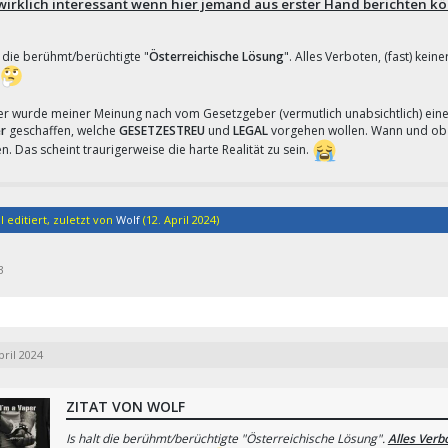
wirklich interessant wenn hier jemand aus erster Hand berichten k
t die berühmt/berüchtigte "
Österreichische Lösung
". Alles Verboten, (fast) keine
ier wurde meiner Meinung nach vom Gesetzgeber (vermutlich unabsichtlich) ein
r
geschaffen, welche
GESETZESTREU
und
LEGAL
vorgehen wollen. Wann und ob da
n. Das scheint traurigerweise die harte Realität zu sein.
l editiert, zuletzt von
Wolf
(
12. April 2024
)
3
pril 2024
ZITAT VON WOLF
Is halt die berühmt/berüchtigte "Österreichische Lösung".
Alles Verbo