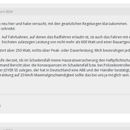
pril 2024
in neu hier und habe versucht, mit den gesetzlichen Regelungen klarzukommen.
 schreibt:
Auf Fahrbahnen, auf denen das Radfahren erlaubt ist, ist auch das Fahren mit e
höchsten zulässigen Leistung von nicht mehr als 600 Watt und einer Bauartgesc
Wort über 250 Watt, nichts über Peak- oder Dauerleistung. Mich beunruhigen j
rüfe derzeit, ob im Schadensfall meine Hausratsversicherung den Haftpflichtsc
emand Bericht über die Konsequenzen im Schadensfall bzw. bei Polizeikontrolle
er JOYER S5 zulegen, der hat in Deutschland eine ABE und der Händler bestätigt,
ränkung auf 20 km/h Maximalgeschwindigkeit sollte das bei uns ja möglich sein.
1