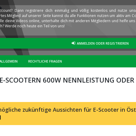
ccount? Dann registriere dich einmalig und völlig kostenlos und nutze un
iertes Mitglied auf unserer Seite kannst du alle Funktionen nutzen um aktiv am
elle deine Videos online, unterhalte dich mit anderen Mitgliedern und helfe u
h? Werde noch heute ein Teil von uns!
ANMELDEN ODER REGISTRIEREN
ALLGEMEIN
RECHTLICHE FRAGEN
 E-SCOOTERN 600W NENNLEISTUNG ODER
ögliche zukünftige Aussichten für E-Scooter in Öst
d