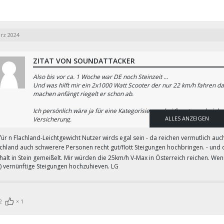
ärz 2024
ZITAT VON SOUNDATTACKER
Also bis vor ca. 1 Woche war DE noch Steinzeit ...
Und was hilft mir ein 2x1000 Watt Scooter der nur 22 km/h fahren d
machen anfängt riegelt er schon ab.
Ich persönlich wäre ja für eine Kategorisierung bei Scooter .... bei 
ALLES ANZEIGEN
Versicherung.
Aber momentan ist es halt so, da sich kaum ein Polizist damit ausk
wer kontrolliert.
für n Flachland-Leichtgewicht Nutzer wirds egal sein - da reichen vermutlich au
So wie bei den offenen E-Bikes halt.
chland auch schwerere Personen recht gut/flott Steigungen hochbringen. - und
 halt in Stein gemeißelt. Mir würden die 25km/h V-Max in Österreich reichen. W
Und so fahre ich weiter mit meinen offenen Kukirin G3 Pro mit 2x 1
) vernünftige Steigungen hochzuhieven. LG
sicherheitshalber!
2
1