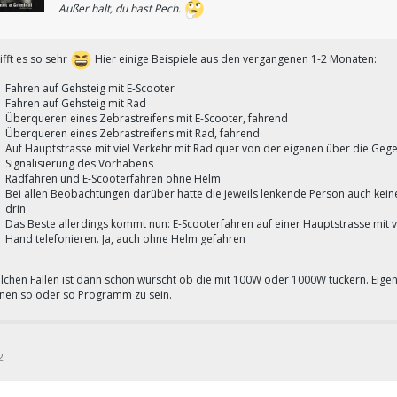
Außer halt, du hast Pech.
ifft es so sehr
Hier einige Beispiele aus den vergangenen 1-2 Monaten:
Fahren auf Gehsteig mit E-Scooter
Fahren auf Gehsteig mit Rad
Überqueren eines Zebrastreifens mit E-Scooter, fahrend
Überqueren eines Zebrastreifens mit Rad, fahrend
Auf Hauptstrasse mit viel Verkehr mit Rad quer von der eigenen über die Geg
Signalisierung des Vorhabens
Radfahren und E-Scooterfahren ohne Helm
Bei allen Beobachtungen darüber hatte die jeweils lenkende Person auch keine
drin
Das Beste allerdings kommt nun: E-Scooterfahren auf einer Hauptstrasse mit
Hand telefonieren. Ja, auch ohne Helm gefahren
olchen Fällen ist dann schon wurscht ob die mit 100W oder 1000W tuckern. Eige
nen so oder so Programm zu sein.
2