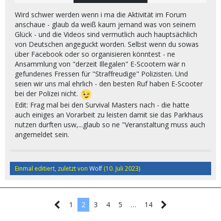
Masters haben ja hier das 2023er E-Scooter-Treffen
veranstaltet:
Wird schwer werden wenn i ma die Aktivität im Forum
anschaue - glaub da weiß kaum jemand was von seinem
Glück - und die Videos sind vermutlich auch hauptsächlich
von Deutschen angeguckt worden. Selbst wenn du sowas
über Facebook oder so organisieren könntest - ne
Ansammlung von "derzeit Illegalen" E-Scootern wär n
gefundenes Fressen für "Straffreudige" Polizisten. Und
seien wir uns mal ehrlich - den besten Ruf haben E-Scooter
bei der Polizei nicht.
Edit: Frag mal bei den Survival Masters nach - die hatte
auch einiges an Vorarbeit zu leisten damit sie das Parkhaus
nutzen durften usw,...glaub so ne "Veranstaltung muss auch
angemeldet sein.
Einmal editiert, zuletzt von
Wolf
(
10. Juli 2023
)
Da frage ich mich ob es nicht sinnvoll wäre wenn
1
2
3
4
5
…
14
sich die hierzulande und zur Zeit durch die "neue
Regelung" geplagten E-Scooter-Fahrer alle an