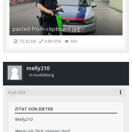
pasted-from-clipboard.jpg
72,32 kB
630×356
560
melly210
In Ausbildung
9. Juli 2023
ZITAT VON DIETER
Melly210
Wenn ich Dich zitieren darf: