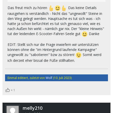
Das freut mich zu hören
Das keine Details
rausgehen is verständlich - Nicht das "ungewollt" Steine in
den Weg gelegt werden. Hauptsache es tut sich was - ich
hatte ja schon befürchtet es tut sich genauso viel, wie es
nach Außen hin wirkt - nämlich gar nix. Der "kleine Hinweis"
tut der leidenden E-Scooter-Fahrer-Seele gut
Danke
EDIT: Stellt sich nur die Frage inwiefern wir unterstützen
können ohne die "im Hintergrund laufende Kampagne"
ungewollt zu "sabotieren" bzw zu stören!
Somit werd
ich derzeit eher bissal die Füße stillhalten.
Einmal editiert, zuletzt von
Wolf
(
10. Juli 2023
)
1
melly210