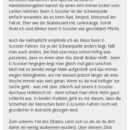
------------
Handzeichengeben kannst du einen Arm immer locker vom
Eine Optimierung der Fakten, Diskussionen und die
Lenker nehmen. Beim E-Scooter ist der Schwerpunkt
Erstellung eines Maßnahmenkataloges sollte nicht
einfach woanders als es beim Rad, Moped, Motorrad der
vor der ganzen Öffentlichkeit erstellt werden und
Fall ist. Eher wie ein Skateboard mit Lenkstange. Somit
sollte auch von juristischen Personen begleitet
finde ich sind Blinker beim E-Scooter wie geschildert Pflicht.
werden.
So wie sich bei uns in Österreich eine „Radlobby.at“
Auch die Helmpflicht empfinde ich als Muss beim E-
mit total guten und wichtigen Input‘s gebildet hat,
Scooter-Fahren. Da ja der Schwerpunkt anders liegt, fällt
sollte sich auch eine „AustrianScooterLobby“
man auch anders. Bei Rad usw muss schon heftig was
bilden.
passieren, dass es einen über das Gerät drüber stellt - beim
E-Scooter hingegen liegt man gleich mal ganz unschön.
Ich würd dabei sein!
Mich hat es bereits einige Male aufgestellt und das immer
wegen Kleinigkeiten, wo mir danach jedoch länger als eine
Woche immer was weh getan. Wenn es da mal heftiger zur
Sache geht - was mit über 20km/h auf einem E-Scooter
durchaus realistisch ist - dann schaut man ohne Helm ganz
schlecht aus. In beiden Punkten geht es mir darum, dass die
Sicherheit der Menschen beim E-Scooter-Fahren noch viel
gründlicher in Betracht gezogen wird.
Zum unteren Teil des Zitates: Liest sich so als ob du dich
damit ein wenig auskennen würdest. Über deinem Zitat