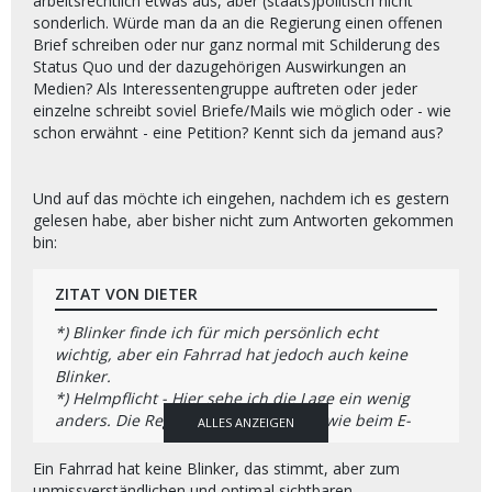
arbeitsrechtlich etwas aus, aber (staats)politisch nicht
sonderlich. Würde man da an die Regierung einen offenen
Brief schreiben oder nur ganz normal mit Schilderung des
Status Quo und der dazugehörigen Auswirkungen an
Medien? Als Interessentengruppe auftreten oder jeder
einzelne schreibt soviel Briefe/Mails wie möglich oder - wie
schon erwähnt - eine Petition? Kennt sich da jemand aus?
Und auf das möchte ich eingehen, nachdem ich es gestern
gelesen habe, aber bisher nicht zum Antworten gekommen
bin:
ZITAT VON DIETER
*) Blinker finde ich für mich persönlich echt
wichtig, aber ein Fahrrad hat jedoch auch keine
Blinker.
*) Helmpflicht - Hier sehe ich die Lage ein wenig
anders. Die Regeln hierzu sollten so wie beim E-
ALLES ANZEIGEN
Fahrrad sein, also aus freiem Willen.
---------------------------------------------------------------------
Ein Fahrrad hat keine Blinker, das stimmt, aber zum
---------------------------------------------------------------------
unmissverständlichen und optimal sichtbaren