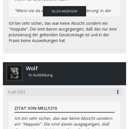
"
Wenn sie da eine fundamentale Änderung in der
ALLES ANZEIGEN
Rechtsauslegung machen wollen, braucht das
entsprechende Ankündigungen, Vorlaufzeiten und
Ich bin sehr sicher, das war keine Absicht sondern ein
Übergangsfristen.
"
"Hoppala". Die sind davon ausgegangen, daß das nur eine
präzisierung der geltenden Gesetzeslage ist und in der
Und auch Mehrheitsrechtliche Beschlüsse!
Praxis keine Auswirkungen hat.
Genau das ist die Vorgangsweise die mich derzeit
so verstört.
So macht man keine Gesetze und gibt die an die
Wolf
"Dusas" weiter.
Aber all meine Kontakte werde ich diesbezüglich
In Ausbildung
befragen.
LG
9. Juli 2023
Dieter
ZITAT VON MELLY210
Ich bin sehr sicher, das war keine Absicht sondern
ein "Hoppala". Die sind davon ausgegangen, daß