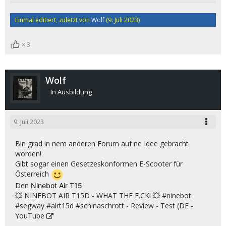
Einmal editiert, zuletzt von
Wolf
(
9. Juli 2023
)
3
Wolf
In Ausbildung
9. Juli 2023
Bin grad in nem anderen Forum auf ne Idee gebracht
worden!
Gibt sogar einen Gesetzeskonformen E-Scooter für
Österreich
Den
Ninebot Air T15
💥 NINEBOT AIR T15D - WHAT THE F.CK! 💥 #ninebot
#segway #airt15d #schinaschrott - Review - Test (DE -
YouTube