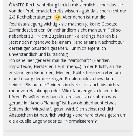
ÖAMTC Rechtsabteilung bin ich mir ziemlich sicher das sie
von der Problematik bereits wissen - gab da sicher nicht nur
2-3 Rechtsberatungen
Aber denen ist nur die
Rechtsauslegung wichtig - sie machen ja keine Gesetze.
Zumindest bei den Onlinehändlern sieht man zum Teil so
nebenbei zB. "Nicht Zugelassen" - allerdings hab ich bis
jetzt noch nirgendwo bei einem Händler eine Nachricht zur
derzeitigen Situation gesehen. Für mich eigentlich
unverständlich und kurzsichtig.
Ich sehe hier generell mal die "Wirtschaft" (Händler,
Importeure, Hersteller, Leihfirmen,...) in der Pflicht, an die
zuständigen Behörden, Medien, Politik heranzutreten um
eine Lösung der derzeitigen Problematik zu bewirken.
Leider - Bis auf die 2 Videos im Netz - ist auch bis nichts
mehr von Halbknapp oder Mikrofahrzeuge zu lesen oder
hören. Es währe durchaus Interessant zu erfahren was
gerade in "Arbeit/Planung" ist bzw ob überhaupt etwas
Seitens der Wirtschaft getan wird. Sich selbst rechtlich
Abzusichern ist natürlich wichtig - aber wird etwas getan um
die aktuelle Lage wieder zu "Normalisieren"?