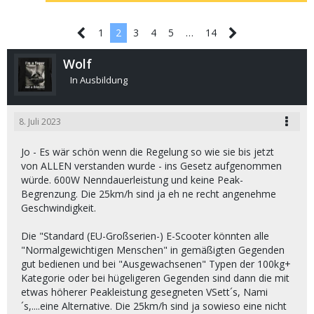
1
2
3
4
5
…
14
Wolf
In Ausbildung
8. Juli 2023
Jo - Es wär schön wenn die Regelung so wie sie bis jetzt
von ALLEN verstanden wurde - ins Gesetz aufgenommen
würde. 600W Nenndauerleistung und keine Peak-
Begrenzung. Die 25km/h sind ja eh ne recht angenehme
Geschwindigkeit.
Die "Standard (EU-Großserien-) E-Scooter könnten alle
"Normalgewichtigen Menschen" in gemäßigten Gegenden
gut bedienen und bei "Ausgewachsenen" Typen der 100kg+
Kategorie oder bei hügeligeren Gegenden sind dann die mit
etwas höherer Peakleistung gesegneten VSett´s, Nami
´s,....eine Alternative. Die 25km/h sind ja sowieso eine nicht