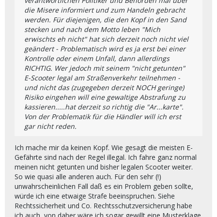
verantwortlichen Politiker und Behörden mal über
die Misere informiert und zum Handeln gebracht
werden. Für diejenigen, die den Kopf in den Sand
stecken und nach dem Motto leben "Mich
erwischts eh nicht" hat sich derzeit noch nicht viel
geändert - Problematisch wird es ja erst bei einer
Kontrolle oder einem Unfall, dann allerdings
RICHTIG. Wer jedoch mit seinem "nicht getunten"
E-Scooter legal am Straßenverkehr teilnehmen -
und nicht das (zugegeben derzeit NOCH geringe)
Risiko eingehen will eine gewaltige Abstrafung zu
kassieren.....hat derzeit so richtig die "Ar...karte".
Von der Problematik für die Händler will ich erst
gar nicht reden.
Ich mache mir da keinen Kopf. Wie gesagt die meisten E-
Gefährte sind nach der Regel illegal. Ich fahre ganz normal
meinen nicht getunten und bisher legalen Scooter weiter.
So wie quasi alle anderen auch. Für den sehr (!)
unwahrscheinlichen Fall daß es ein Problem geben sollte,
würde ich eine etwaige Strafe beeinspruchen. Siehe
Rechtssicherheit und Co. Rechtsschutzversicherung habe
ich auch, von daher wäre ich sogar gewillt eine Musterklage