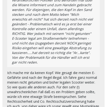
verantwortlichen Politiker und Behörden mal über
die Misere informiert und zum Handeln gebracht
werden. Für diejenigen, die den Kopf in den Sand
stecken und nach dem Motto leben "Mich
erwischts eh nicht" hat sich derzeit noch nicht viel
geändert - Problematisch wird es ja erst bei einer
Kontrolle oder einem Unfall, dann allerdings
RICHTIG. Wer jedoch mit seinem "nicht getunten"
E-Scooter legal am Straßenverkehr teilnehmen -
und nicht das (zugegeben derzeit NOCH geringe)
Risiko eingehen will eine gewaltige Abstrafung zu
kassieren.....hat derzeit so richtig die "Ar...karte".
Von der Problematik für die Händler will ich erst
gar nicht reden.
Ich mache mir da keinen Kopf. Wie gesagt die meisten E-
Gefährte sind nach der Regel illegal. Ich fahre ganz normal
meinen nicht getunten und bisher legalen Scooter weiter.
So wie quasi alle anderen auch. Für den sehr (!)
unwahrscheinlichen Fall daß es ein Problem geben sollte,
würde ich eine etwaige Strafe beeinspruchen. Siehe
Rechtssicherheit und Co. Rechtsschutzversicherung habe
ich auch, von daher wäre ich sogar gewillt eine Musterklage