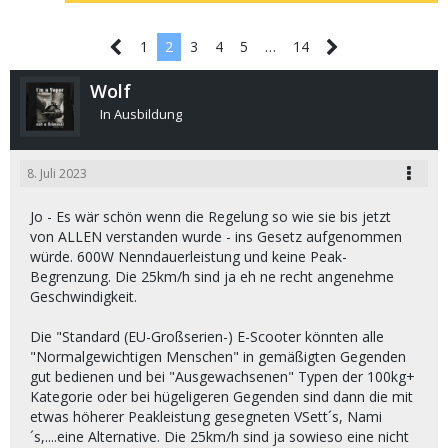
1
2
3
4
5
…
14
Wolf
In Ausbildung
8. Juli 2023
Jo - Es wär schön wenn die Regelung so wie sie bis jetzt
von ALLEN verstanden wurde - ins Gesetz aufgenommen
würde. 600W Nenndauerleistung und keine Peak-
Begrenzung. Die 25km/h sind ja eh ne recht angenehme
Geschwindigkeit.
Die "Standard (EU-Großserien-) E-Scooter könnten alle
"Normalgewichtigen Menschen" in gemäßigten Gegenden
gut bedienen und bei "Ausgewachsenen" Typen der 100kg+
Kategorie oder bei hügeligeren Gegenden sind dann die mit
etwas höherer Peakleistung gesegneten VSett´s, Nami
´s,....eine Alternative. Die 25km/h sind ja sowieso eine nicht