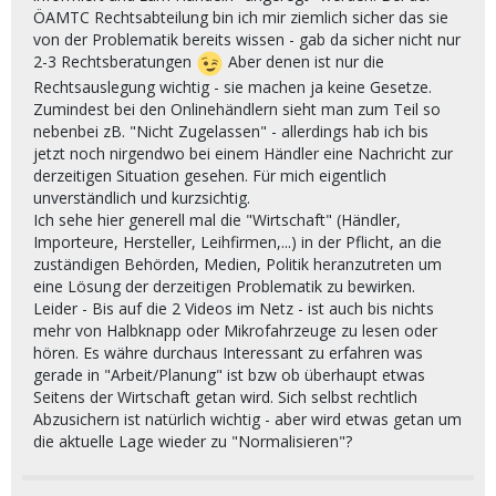
ÖAMTC Rechtsabteilung bin ich mir ziemlich sicher das sie
von der Problematik bereits wissen - gab da sicher nicht nur
2-3 Rechtsberatungen
Aber denen ist nur die
Rechtsauslegung wichtig - sie machen ja keine Gesetze.
Zumindest bei den Onlinehändlern sieht man zum Teil so
nebenbei zB. "Nicht Zugelassen" - allerdings hab ich bis
jetzt noch nirgendwo bei einem Händler eine Nachricht zur
derzeitigen Situation gesehen. Für mich eigentlich
unverständlich und kurzsichtig.
Ich sehe hier generell mal die "Wirtschaft" (Händler,
Importeure, Hersteller, Leihfirmen,...) in der Pflicht, an die
zuständigen Behörden, Medien, Politik heranzutreten um
eine Lösung der derzeitigen Problematik zu bewirken.
Leider - Bis auf die 2 Videos im Netz - ist auch bis nichts
mehr von Halbknapp oder Mikrofahrzeuge zu lesen oder
hören. Es währe durchaus Interessant zu erfahren was
gerade in "Arbeit/Planung" ist bzw ob überhaupt etwas
Seitens der Wirtschaft getan wird. Sich selbst rechtlich
Abzusichern ist natürlich wichtig - aber wird etwas getan um
die aktuelle Lage wieder zu "Normalisieren"?