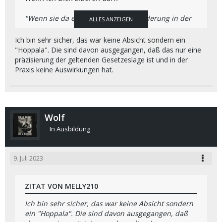
"
Wenn sie da eine fundamentale Änderung in der
ALLES ANZEIGEN
Rechtsauslegung machen wollen, braucht das
entsprechende Ankündigungen, Vorlaufzeiten und
Ich bin sehr sicher, das war keine Absicht sondern ein
Übergangsfristen.
"
"Hoppala". Die sind davon ausgegangen, daß das nur eine
präzisierung der geltenden Gesetzeslage ist und in der
Und auch Mehrheitsrechtliche Beschlüsse!
Praxis keine Auswirkungen hat.
Genau das ist die Vorgangsweise die mich derzeit
so verstört.
So macht man keine Gesetze und gibt die an die
Wolf
"Dusas" weiter.
Aber all meine Kontakte werde ich diesbezüglich
In Ausbildung
befragen.
LG
9. Juli 2023
Dieter
ZITAT VON MELLY210
Ich bin sehr sicher, das war keine Absicht sondern
ein "Hoppala". Die sind davon ausgegangen, daß