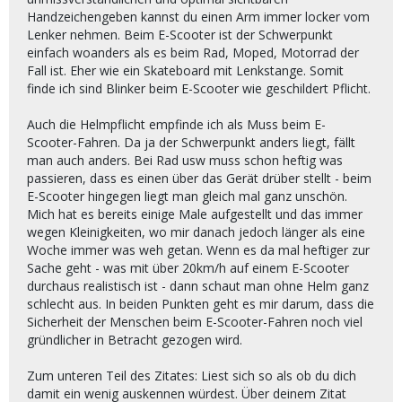
------------
Handzeichengeben kannst du einen Arm immer locker vom
Eine Optimierung der Fakten, Diskussionen und die
Lenker nehmen. Beim E-Scooter ist der Schwerpunkt
Erstellung eines Maßnahmenkataloges sollte nicht
einfach woanders als es beim Rad, Moped, Motorrad der
vor der ganzen Öffentlichkeit erstellt werden und
Fall ist. Eher wie ein Skateboard mit Lenkstange. Somit
sollte auch von juristischen Personen begleitet
finde ich sind Blinker beim E-Scooter wie geschildert Pflicht.
werden.
So wie sich bei uns in Österreich eine „Radlobby.at“
Auch die Helmpflicht empfinde ich als Muss beim E-
mit total guten und wichtigen Input‘s gebildet hat,
Scooter-Fahren. Da ja der Schwerpunkt anders liegt, fällt
sollte sich auch eine „AustrianScooterLobby“
man auch anders. Bei Rad usw muss schon heftig was
bilden.
passieren, dass es einen über das Gerät drüber stellt - beim
E-Scooter hingegen liegt man gleich mal ganz unschön.
Ich würd dabei sein!
Mich hat es bereits einige Male aufgestellt und das immer
wegen Kleinigkeiten, wo mir danach jedoch länger als eine
Woche immer was weh getan. Wenn es da mal heftiger zur
Sache geht - was mit über 20km/h auf einem E-Scooter
durchaus realistisch ist - dann schaut man ohne Helm ganz
schlecht aus. In beiden Punkten geht es mir darum, dass die
Sicherheit der Menschen beim E-Scooter-Fahren noch viel
gründlicher in Betracht gezogen wird.
Zum unteren Teil des Zitates: Liest sich so als ob du dich
damit ein wenig auskennen würdest. Über deinem Zitat