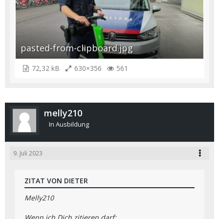
pasted-from-clipboard.jpg
72,32 kB
630×356
561
melly210
In Ausbildung
9. Juli 2023
ZITAT VON DIETER
Melly210
Wenn ich Dich zitieren darf: