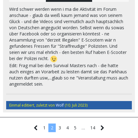
Masters haben ja hier das 2023er E-Scooter-Treffen
veranstaltet:
Wird schwer werden wenn i ma die Aktivität im Forum
anschaue - glaub da weiß kaum jemand was von seinem
Glück - und die Videos sind vermutlich auch hauptsächlich
von Deutschen angeguckt worden. Selbst wenn du sowas
über Facebook oder so organisieren könntest - ne
Ansammlung von "derzeit Illegalen" E-Scootern wär n
gefundenes Fressen für "Straffreudige" Polizisten. Und
seien wir uns mal ehrlich - den besten Ruf haben E-Scooter
bei der Polizei nicht.
Edit: Frag mal bei den Survival Masters nach - die hatte
auch einiges an Vorarbeit zu leisten damit sie das Parkhaus
nutzen durften usw,...glaub so ne "Veranstaltung muss auch
angemeldet sein.
Einmal editiert, zuletzt von
Wolf
(
10. Juli 2023
)
Da frage ich mich ob es nicht sinnvoll wäre wenn
1
2
3
4
5
…
14
sich die hierzulande und zur Zeit durch die "neue
Regelung" geplagten E-Scooter-Fahrer alle an