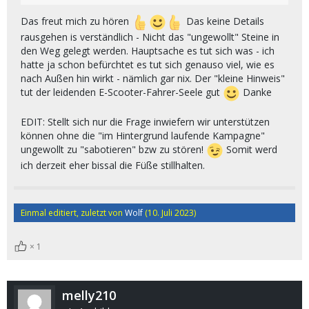
Das freut mich zu hören
Das keine Details
rausgehen is verständlich - Nicht das "ungewollt" Steine in
den Weg gelegt werden. Hauptsache es tut sich was - ich
hatte ja schon befürchtet es tut sich genauso viel, wie es
nach Außen hin wirkt - nämlich gar nix. Der "kleine Hinweis"
tut der leidenden E-Scooter-Fahrer-Seele gut
Danke
EDIT: Stellt sich nur die Frage inwiefern wir unterstützen
können ohne die "im Hintergrund laufende Kampagne"
ungewollt zu "sabotieren" bzw zu stören!
Somit werd
ich derzeit eher bissal die Füße stillhalten.
Einmal editiert, zuletzt von
Wolf
(
10. Juli 2023
)
1
melly210