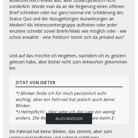
arbeitsrechtlich etwas aus, aber (staats)politisch nicht
sonderlich. Würde man da an die Regierung einen offenen
Brief schreiben oder nur ganz normal mit Schilderung des
Status Quo und der dazugehörigen Auswirkungen an
Medien? Als Interessentengruppe auftreten oder jeder
einzelne schreibt soviel Briefe/Mails wie möglich oder - wie
schon erwähnt - eine Petition? Kennt sich da jemand aus?
Und auf das möchte ich eingehen, nachdem ich es gestern
gelesen habe, aber bisher nicht zum Antworten gekommen
bin:
ZITAT VON DIETER
*) Blinker finde ich für mich persönlich echt
wichtig, aber ein Fahrrad hat jedoch auch keine
Blinker.
*) Helmpflicht - Hier sehe ich die Lage ein wenig
anders. Die Regeln hierzu sollten so wie beim E-
ALLES ANZEIGEN
Fahrrad sein, also aus freiem Willen.
---------------------------------------------------------------------
Ein Fahrrad hat keine Blinker, das stimmt, aber zum
---------------------------------------------------------------------
unmissverständlichen und optimal sichtbaren