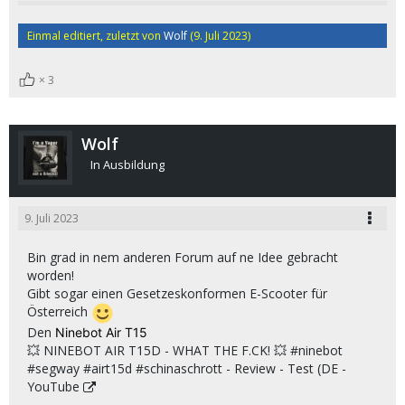
Einmal editiert, zuletzt von
Wolf
(
9. Juli 2023
)
3
Wolf
In Ausbildung
9. Juli 2023
Bin grad in nem anderen Forum auf ne Idee gebracht
worden!
Gibt sogar einen Gesetzeskonformen E-Scooter für
Österreich
Den
Ninebot Air T15
💥 NINEBOT AIR T15D - WHAT THE F.CK! 💥 #ninebot
#segway #airt15d #schinaschrott - Review - Test (DE -
YouTube