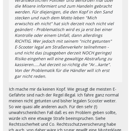
verantwortlichen Politiker und Behörden mal über
die Misere informiert und zum Handeln gebracht
werden. Für diejenigen, die den Kopf in den Sand
stecken und nach dem Motto leben "Mich
erwischts eh nicht" hat sich derzeit noch nicht viel
geändert - Problematisch wird es ja erst bei einer
Kontrolle oder einem Unfall, dann allerdings
RICHTIG. Wer jedoch mit seinem "nicht getunten"
E-Scooter legal am Straßenverkehr teilnehmen -
und nicht das (zugegeben derzeit NOCH geringe)
Risiko eingehen will eine gewaltige Abstrafung zu
kassieren.....hat derzeit so richtig die "Ar...karte".
Von der Problematik für die Händler will ich erst
gar nicht reden.
Ich mache mir da keinen Kopf. Wie gesagt die meisten E-
Gefährte sind nach der Regel illegal. Ich fahre ganz normal
meinen nicht getunten und bisher legalen Scooter weiter.
So wie quasi alle anderen auch. Für den sehr (!)
unwahrscheinlichen Fall daß es ein Problem geben sollte,
würde ich eine etwaige Strafe beeinspruchen. Siehe
Rechtssicherheit und Co. Rechtsschutzversicherung habe
ich auch, von daher wäre ich sogar gewillt eine Musterklage