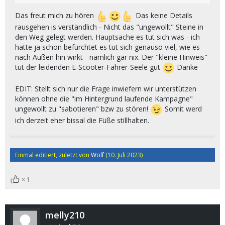
Das freut mich zu hören
Das keine Details
rausgehen is verständlich - Nicht das "ungewollt" Steine in
den Weg gelegt werden. Hauptsache es tut sich was - ich
hatte ja schon befürchtet es tut sich genauso viel, wie es
nach Außen hin wirkt - nämlich gar nix. Der "kleine Hinweis"
tut der leidenden E-Scooter-Fahrer-Seele gut
Danke
EDIT: Stellt sich nur die Frage inwiefern wir unterstützen
können ohne die "im Hintergrund laufende Kampagne"
ungewollt zu "sabotieren" bzw zu stören!
Somit werd
ich derzeit eher bissal die Füße stillhalten.
Einmal editiert, zuletzt von
Wolf
(
10. Juli 2023
)
1
melly210