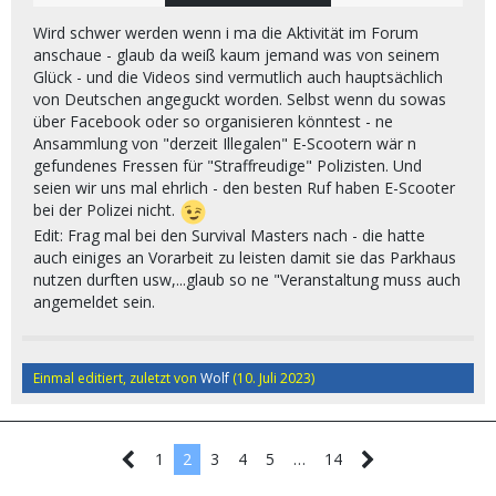
Masters haben ja hier das 2023er E-Scooter-Treffen
veranstaltet:
Wird schwer werden wenn i ma die Aktivität im Forum
anschaue - glaub da weiß kaum jemand was von seinem
Glück - und die Videos sind vermutlich auch hauptsächlich
von Deutschen angeguckt worden. Selbst wenn du sowas
über Facebook oder so organisieren könntest - ne
Ansammlung von "derzeit Illegalen" E-Scootern wär n
gefundenes Fressen für "Straffreudige" Polizisten. Und
seien wir uns mal ehrlich - den besten Ruf haben E-Scooter
bei der Polizei nicht.
Edit: Frag mal bei den Survival Masters nach - die hatte
auch einiges an Vorarbeit zu leisten damit sie das Parkhaus
nutzen durften usw,...glaub so ne "Veranstaltung muss auch
angemeldet sein.
Einmal editiert, zuletzt von
Wolf
(
10. Juli 2023
)
Da frage ich mich ob es nicht sinnvoll wäre wenn
1
2
3
4
5
…
14
sich die hierzulande und zur Zeit durch die "neue
Regelung" geplagten E-Scooter-Fahrer alle an