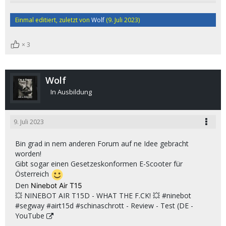
Einmal editiert, zuletzt von
Wolf
(
9. Juli 2023
)
3
Wolf
In Ausbildung
9. Juli 2023
Bin grad in nem anderen Forum auf ne Idee gebracht
worden!
Gibt sogar einen Gesetzeskonformen E-Scooter für
Österreich
Den
Ninebot Air T15
💥 NINEBOT AIR T15D - WHAT THE F.CK! 💥 #ninebot
#segway #airt15d #schinaschrott - Review - Test (DE -
YouTube