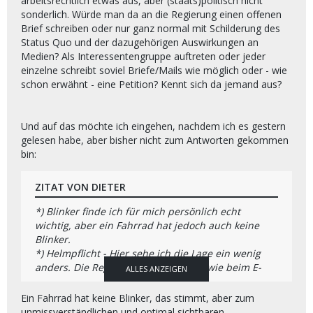
arbeitsrechtlich etwas aus, aber (staats)politisch nicht
sonderlich. Würde man da an die Regierung einen offenen
Brief schreiben oder nur ganz normal mit Schilderung des
Status Quo und der dazugehörigen Auswirkungen an
Medien? Als Interessentengruppe auftreten oder jeder
einzelne schreibt soviel Briefe/Mails wie möglich oder - wie
schon erwähnt - eine Petition? Kennt sich da jemand aus?
Und auf das möchte ich eingehen, nachdem ich es gestern
gelesen habe, aber bisher nicht zum Antworten gekommen
bin:
ZITAT VON DIETER
*) Blinker finde ich für mich persönlich echt
wichtig, aber ein Fahrrad hat jedoch auch keine
Blinker.
*) Helmpflicht - Hier sehe ich die Lage ein wenig
anders. Die Regeln hierzu sollten so wie beim E-
ALLES ANZEIGEN
Fahrrad sein, also aus freiem Willen.
---------------------------------------------------------------------
Ein Fahrrad hat keine Blinker, das stimmt, aber zum
---------------------------------------------------------------------
unmissverständlichen und optimal sichtbaren