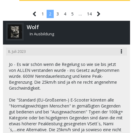
1
2
3
4
5
…
14
Wolf
In Ausbildung
8. Juli 2023
Jo - Es wär schön wenn die Regelung so wie sie bis jetzt
von ALLEN verstanden wurde - ins Gesetz aufgenommen
würde. 600W Nenndauerleistung und keine Peak-
Begrenzung. Die 25km/h sind ja eh ne recht angenehme
Geschwindigkeit.
Die "Standard (EU-Großserien-) E-Scooter könnten alle
"Normalgewichtigen Menschen" in gemäßigten Gegenden
gut bedienen und bei "Ausgewachsenen" Typen der 100kg+
Kategorie oder bei hügeligeren Gegenden sind dann die mit
etwas höherer Peakleistung gesegneten VSett´s, Nami
´s,....eine Alternative. Die 25km/h sind ja sowieso eine nicht