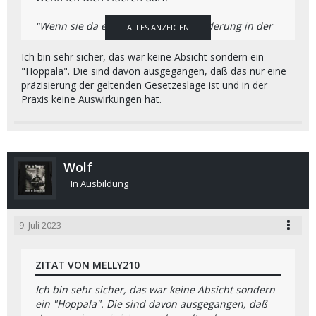
"
Wenn sie da eine fundamentale Änderung in der
ALLES ANZEIGEN
Rechtsauslegung machen wollen, braucht das
entsprechende Ankündigungen, Vorlaufzeiten und
Ich bin sehr sicher, das war keine Absicht sondern ein
Übergangsfristen.
"
"Hoppala". Die sind davon ausgegangen, daß das nur eine
präzisierung der geltenden Gesetzeslage ist und in der
Und auch Mehrheitsrechtliche Beschlüsse!
Praxis keine Auswirkungen hat.
Genau das ist die Vorgangsweise die mich derzeit
so verstört.
So macht man keine Gesetze und gibt die an die
Wolf
"Dusas" weiter.
Aber all meine Kontakte werde ich diesbezüglich
In Ausbildung
befragen.
LG
9. Juli 2023
Dieter
ZITAT VON MELLY210
Ich bin sehr sicher, das war keine Absicht sondern
ein "Hoppala". Die sind davon ausgegangen, daß