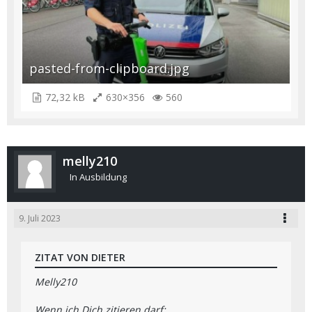
pasted-from-clipboard.jpg
72,32 kB
630×356
560
melly210
In Ausbildung
9. Juli 2023
ZITAT VON DIETER
Melly210
Wenn ich Dich zitieren darf: