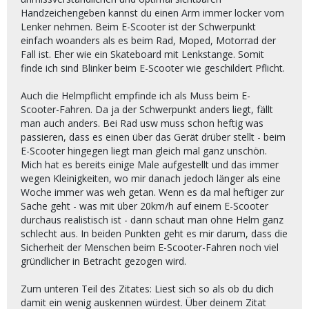
------------
Handzeichengeben kannst du einen Arm immer locker vom
Eine Optimierung der Fakten, Diskussionen und die
Lenker nehmen. Beim E-Scooter ist der Schwerpunkt
Erstellung eines Maßnahmenkataloges sollte nicht
einfach woanders als es beim Rad, Moped, Motorrad der
vor der ganzen Öffentlichkeit erstellt werden und
Fall ist. Eher wie ein Skateboard mit Lenkstange. Somit
sollte auch von juristischen Personen begleitet
finde ich sind Blinker beim E-Scooter wie geschildert Pflicht.
werden.
So wie sich bei uns in Österreich eine „Radlobby.at“
Auch die Helmpflicht empfinde ich als Muss beim E-
mit total guten und wichtigen Input‘s gebildet hat,
Scooter-Fahren. Da ja der Schwerpunkt anders liegt, fällt
sollte sich auch eine „AustrianScooterLobby“
man auch anders. Bei Rad usw muss schon heftig was
bilden.
passieren, dass es einen über das Gerät drüber stellt - beim
E-Scooter hingegen liegt man gleich mal ganz unschön.
Ich würd dabei sein!
Mich hat es bereits einige Male aufgestellt und das immer
wegen Kleinigkeiten, wo mir danach jedoch länger als eine
Woche immer was weh getan. Wenn es da mal heftiger zur
Sache geht - was mit über 20km/h auf einem E-Scooter
durchaus realistisch ist - dann schaut man ohne Helm ganz
schlecht aus. In beiden Punkten geht es mir darum, dass die
Sicherheit der Menschen beim E-Scooter-Fahren noch viel
gründlicher in Betracht gezogen wird.
Zum unteren Teil des Zitates: Liest sich so als ob du dich
damit ein wenig auskennen würdest. Über deinem Zitat