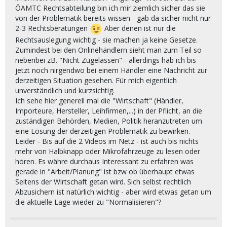
ÖAMTC Rechtsabteilung bin ich mir ziemlich sicher das sie
von der Problematik bereits wissen - gab da sicher nicht nur
2-3 Rechtsberatungen
Aber denen ist nur die
Rechtsauslegung wichtig - sie machen ja keine Gesetze.
Zumindest bei den Onlinehändlern sieht man zum Teil so
nebenbei zB. "Nicht Zugelassen" - allerdings hab ich bis
jetzt noch nirgendwo bei einem Händler eine Nachricht zur
derzeitigen Situation gesehen. Für mich eigentlich
unverständlich und kurzsichtig.
Ich sehe hier generell mal die "Wirtschaft" (Händler,
Importeure, Hersteller, Leihfirmen,...) in der Pflicht, an die
zuständigen Behörden, Medien, Politik heranzutreten um
eine Lösung der derzeitigen Problematik zu bewirken.
Leider - Bis auf die 2 Videos im Netz - ist auch bis nichts
mehr von Halbknapp oder Mikrofahrzeuge zu lesen oder
hören. Es währe durchaus Interessant zu erfahren was
gerade in "Arbeit/Planung" ist bzw ob überhaupt etwas
Seitens der Wirtschaft getan wird. Sich selbst rechtlich
Abzusichern ist natürlich wichtig - aber wird etwas getan um
die aktuelle Lage wieder zu "Normalisieren"?