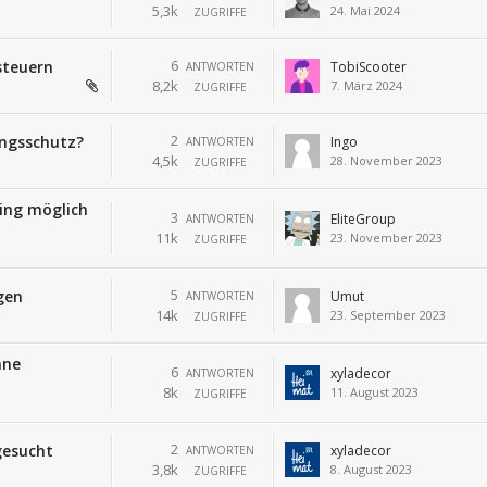
5,3k
24. Mai 2024
ZUGRIFFE
6
steuern
TobiScooter
ANTWORTEN
8,2k
7. März 2024
ZUGRIFFE
2
ungsschutz?
Ingo
ANTWORTEN
4,5k
28. November 2023
ZUGRIFFE
ning möglich
3
EliteGroup
ANTWORTEN
11k
23. November 2023
ZUGRIFFE
5
gen
Umut
ANTWORTEN
14k
23. September 2023
ZUGRIFFE
hne
6
xyladecor
ANTWORTEN
8k
11. August 2023
ZUGRIFFE
2
gesucht
xyladecor
ANTWORTEN
3,8k
8. August 2023
ZUGRIFFE