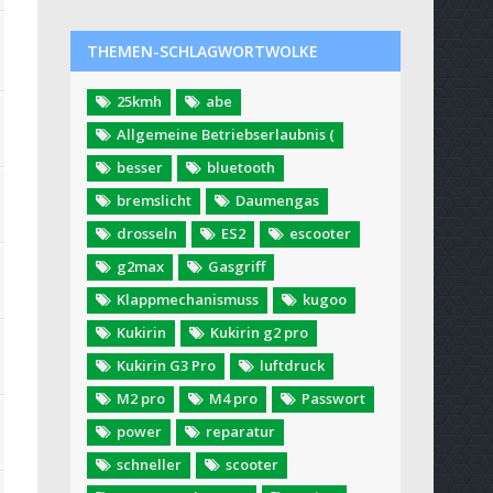
THEMEN-SCHLAGWORTWOLKE
25kmh
abe
Allgemeine Betriebserlaubnis (
besser
bluetooth
bremslicht
Daumengas
drosseln
ES2
escooter
g2max
Gasgriff
Klappmechanismuss
kugoo
Kukirin
Kukirin g2 pro
Kukirin G3 Pro
luftdruck
M2 pro
M4 pro
Passwort
power
reparatur
schneller
scooter