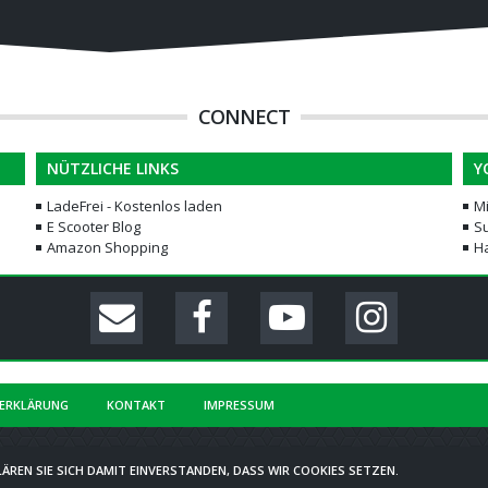
CONNECT
NÜTZLICHE LINKS
Y
LadeFrei - Kostenlos laden
M
E Scooter Blog
Su
Amazon Shopping
H
ERKLÄRUNG
KONTAKT
IMPRESSUM
COMMUNITY-SOFTWARE:
WOLTLAB SUITE™
ÄREN SIE SICH DAMIT EINVERSTANDEN, DASS WIR COOKIES SETZEN.