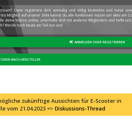
ccount? Dann registriere dich einmalig und völlig kostenlos und nutze un
iertes Mitglied auf unserer Seite kannst du alle Funktionen nutzen um aktiv am
elle deine Videos online, unterhalte dich mit anderen Mitgliedern und helfe u
h? Werde noch heute ein Teil von uns!
ANMELDEN ODER REGISTRIEREN
FOREN NACH HERSTELLER
ögliche zukünftige Aussichten für E-Scooter in
lle vom 21.04.2023 =>
Diskussions-Thread