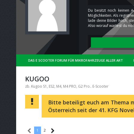
Du besitzt noch keinen A
Möglichkeiten. Als registr
lade deine Bilder hoch, st
Also worauf wartest du noc
DAS E SCOOTER FORUM FÜR MIKROFAHRZEUGE ALLER ART
KUGOO
zb. Kugoo S1, ES2, M4, M4 PRO, G2 Pro.. E-Scooter
Bitte beteiligt euch am Thema m
Österreich seit der 41. KFG Nove
1
2