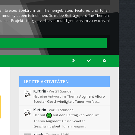
ser breites Spektrum an Themengebieten, Features und tollen
 Community-Leben teilnehmen. Schreibe Beiträge, eröffne Themen,
ns unser Projekt stetig zu verbessern und gemeinsam zu wachsen!
LETZTE AKTIVITÄTEN
Kurtirin
Vor 21 Stunden
Hat eine Antwort im Thema
Augment Alturo
Scooter Geschwindigkeit Tunen
verfasst.
Kurtirin
Vor 21 Stunden
Hat mit
auf
den Beitrag von
xandi
im
Thema
Augment Alturo Scooter
Geschwindigkeit Tunen
reagiert.
xandi
Gestern, 14:46