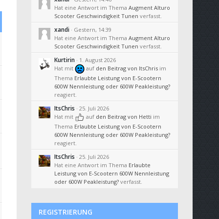
Hat eine Antwort im Thema
Augment Alturo
Scooter Geschwindigkeit Tunen
verfasst.
xandi
Gestern, 14:39
Hat eine Antwort im Thema
Augment Alturo
Scooter Geschwindigkeit Tunen
verfasst.
Kurtirin
1. August 2026
Hat mit
auf
den Beitrag von
ItsChris
im
Thema
Erlaubte Leistung von E-Scootern
600W Nennleistung oder 600W Peakleistung?
reagiert.
ItsChris
25. Juli 2026
Hat mit
auf
den Beitrag von
Hetti
im
Thema
Erlaubte Leistung von E-Scootern
600W Nennleistung oder 600W Peakleistung?
reagiert.
ItsChris
25. Juli 2026
Hat eine Antwort im Thema
Erlaubte
Leistung von E-Scootern 600W Nennleistung
oder 600W Peakleistung?
verfasst.
REGISTRIERUNG