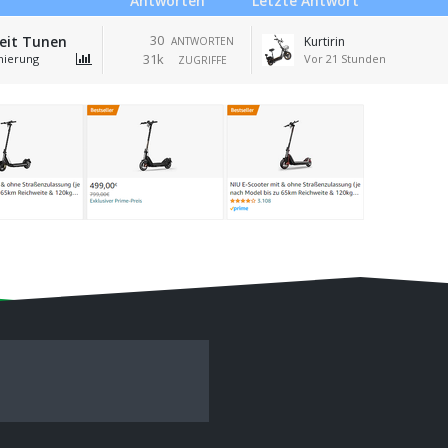
Antworten
Letzte Antwort
30
eit Tunen
Kurtirin
ANTWORTEN
31k
mierung
Vor 21 Stunden
ZUGRIFFE