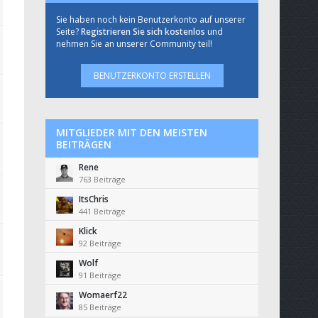
Sie haben noch kein Benutzerkonto auf unserer
Seite?
Registrieren Sie sich kostenlos
und
nehmen Sie an unserer Community teil!
BENUTZERKONTO ERSTELLEN
MITGLIEDER MIT DEN MEISTEN
BEITRÄGEN
Rene
763 Beiträge
ItsChris
441 Beiträge
Klick
92 Beiträge
Wolf
91 Beiträge
Womaerf22
85 Beiträge