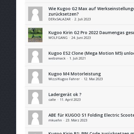
Wie Kugoo G2 Max auf Werkseinstellung
zurücksetzen?
DERxSALAZAR
2. Juli 2023
Kugoo Kirin G2 Pro 2022 Daumengas ges
WOLFGANG
24. Juni 2023
Kugoo ES2 Clone (Mega Motion M5) unlo
websmack
1. Juli 2021
Kugoo M4 Motorleistung
Wizzi/Kugoo Fahrer
12. Mai 2023
Ladergerät ok ?
calle
11. April 2023
ABE für KUGOO S1 Folding Electric Scoot
mkuehn
23. März 2023
Kugoo Kirin B1: PIN Code zurücksetzen m