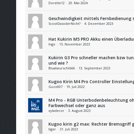
Dorette12
20. Mai 2024
Geschwindigkeit mittels Fernbedienung 
ScootDasoderNicht?
4. Dezember 2023
Hat Kukirin M5 PRO Akku einen Überlad
Ingo
15. November 2023
Kukirin G3 Pro schneller machen bzw tu
und wie ?
Bluatwurscht666
13. September 2023
Kugoo Kirin M4 Pro Controller Einstellun
Guzo007
19. Juli 2022
M4 Pro - RGB Unterbodenbeleuchtung o
Farbwechsel oder ganz aus
xyladecor
3. August 2023
Kugoo kirin g2 max: Rechter Bremsgriff 
tiger
31. Juli 2023