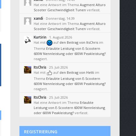
Hat eine Antwort im Thema
Augment Alturo
Scooter Geschwindigkeit Tunen
verfasst.
xandi
Donnerstag, 14:39
Hat eine Antwort im Thema
Augment Alturo
Scooter Geschwindigkeit Tunen
verfasst.
Kurtirin
1. August 2026
Hat mit
auf
den Beitrag von
ItsChris
im
Thema
Erlaubte Leistung von E-Scootern
600W Nennleistung oder 600W Peakleistung?
reagiert.
ItsChris
25. Juli 2026
Hat mit
auf
den Beitrag von
Hetti
im
Thema
Erlaubte Leistung von E-Scootern
600W Nennleistung oder 600W Peakleistung?
reagiert.
ItsChris
25. Juli 2026
Hat eine Antwort im Thema
Erlaubte
Leistung von E-Scootern 600W Nennleistung
oder 600W Peakleistung?
verfasst.
REGISTRIERUNG