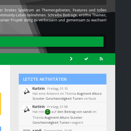
ser breites Spektrum an Themengebieten, Features und tollen
 Community-Leben teilnehmen. Schreibe Beiträge, eröffne Themen,
ns unser Projekt stetig zu verbessern und gemeinsam zu wachsen!
LETZTE AKTIVITÄTEN
Kurtirin
Freitag, 01:10
Hat eine Antwort im Thema
Augment Alturo
Scooter Geschwindigkeit Tunen
verfasst.
Kurtirin
Freitag, 01:08
Hat mit
auf
den Beitrag von
xandi
im
Thema
Augment Alturo Scooter
Geschwindigkeit Tunen
reagiert.
xandi
Donnerstag, 14:46