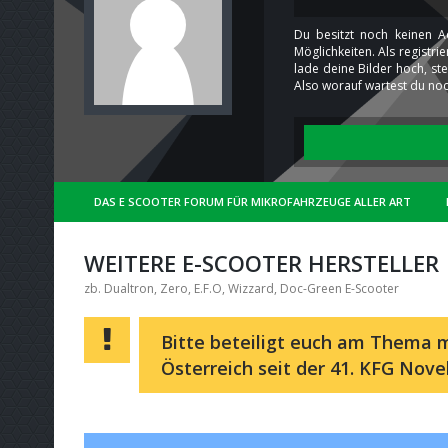
Du besitzt noch keinen A
Möglichkeiten. Als registr
lade deine Bilder hoch, st
Also worauf wartest du noc
DAS E SCOOTER FORUM FÜR MIKROFAHRZEUGE ALLER ART
WEITERE E-SCOOTER HERSTELLER
zb. Dualtron, Zero, E.F.O, Wizzard, Doc-Green E-Scooter
Bitte beteiligt euch am Thema m
Österreich seit der 41. KFG Nove