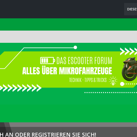
DIES
H AN ODER REGISTRIEREN SIE SICH!