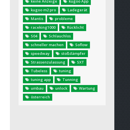
keine Anzeige
kugoo App
kugoo m2 pro
Ladegerät
Mantis
probleme
raceking1000
Rücklicht
S04
Schlauchlos
schneller machen
Soflow
speedway
stoßdämpfer
Strassenzulassung
SXT
Tubeless
tuning
tuning app
Tunning
umbau
unlock
Wartung
österreich