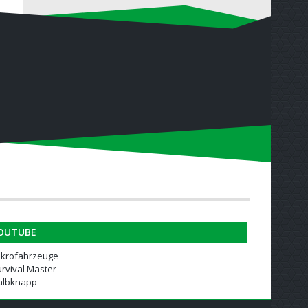
OUTUBE
ikrofahrzeuge
rvival Master
albknapp