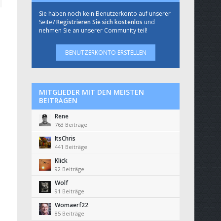
Sie haben noch kein Benutzerkonto auf unserer
Seite?
Registrieren Sie sich kostenlos
und
nehmen Sie an unserer Community teil!
BENUTZERKONTO ERSTELLEN
MITGLIEDER MIT DEN MEISTEN
BEITRÄGEN
Rene
763 Beiträge
ItsChris
441 Beiträge
Klick
92 Beiträge
Wolf
91 Beiträge
Womaerf22
85 Beiträge