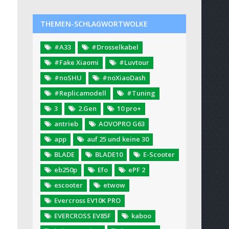
THEMEN-SCHLAGWORTWOLKE
#A33
#Drosselkabel
#Fake Xiaomi
#Luvtour
#noSHU
#noXiaoDash
#Replicamodell
#Tuning
3
2.Gen
10 pro+
antrieb
AOVOPRO G63
app
auf 25 und keine 30
BLADE
BLADE10
E-Scooter
eb250p
Efo
ePF 2
escooter
etwow
Evercross EV10K PRO
EVERCROSS EV85F
kaboo