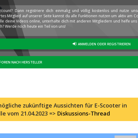
ccount? Dann registriere dich einmalig und völlig kostenlos und nutze un
iertes Mitglied auf unserer Seite kannst du alle Funktionen nutzen um aktiv am
elle deine Videos online, unterhalte dich mit anderen Mitgliedern und helfe u
h? Werde noch heute ein Teil von uns!
ANMELDEN ODER REGISTRIEREN
FOREN NACH HERSTELLER
ögliche zukünftige Aussichten für E-Scooter in
lle vom 21.04.2023 =>
Diskussions-Thread