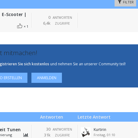
FILTER
 E-Scooter |
0
ANTWORTEN
6,4k
ZUGRIFFE
1
zt mitmachen!
gistrieren Sie sich kostenlos
und nehmen Sie an unserer Community teil!
 ERSTELLEN
ANMELDEN
Antworten
Letzte Antwort
30
eit Tunen
Kurtirin
ANTWORTEN
31k
mierung
Freitag, 01:10
ZUGRIFFE