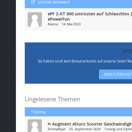
Letzte Antwort
ePF 2-XT 600 umrüsten auf Schlauchlos |
ePowerFun
Bianca
14. Mai 2023
Jet
Sie haben noch kein Benutzerkonto auf unserer Seite?
Re
BENUTZERKONTO
Ungelesene Themen
Thema
Augment Alturo Scooter Geschwindigk
EmmaBlyat
25. September 2024
Tuning und Opti