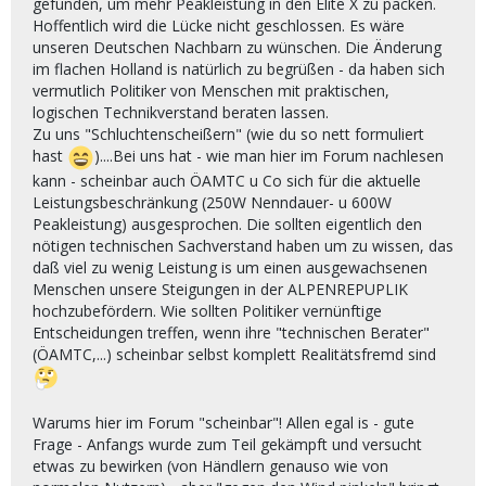
gefunden, um mehr Peakleistung in den Elite X zu packen.
Hoffentlich wird die Lücke nicht geschlossen. Es wäre
unseren Deutschen Nachbarn zu wünschen. Die Änderung
im flachen Holland is natürlich zu begrüßen - da haben sich
vermutlich Politiker von Menschen mit praktischen,
logischen Technikverstand beraten lassen.
Zu uns "Schluchtenscheißern" (wie du so nett formuliert
hast
)....Bei uns hat - wie man hier im Forum nachlesen
kann - scheinbar auch ÖAMTC u Co sich für die aktuelle
Leistungsbeschränkung (250W Nenndauer- u 600W
Peakleistung) ausgesprochen. Die sollten eigentlich den
nötigen technischen Sachverstand haben um zu wissen, das
daß viel zu wenig Leistung is um einen ausgewachsenen
Menschen unsere Steigungen in der ALPENREPUPLIK
hochzubefördern. Wie sollten Politiker vernünftige
Entscheidungen treffen, wenn ihre "technischen Berater"
(ÖAMTC,...) scheinbar selbst komplett Realitätsfremd sind
Warums hier im Forum "scheinbar"! Allen egal is - gute
Frage - Anfangs wurde zum Teil gekämpft und versucht
etwas zu bewirken (von Händlern genauso wie von