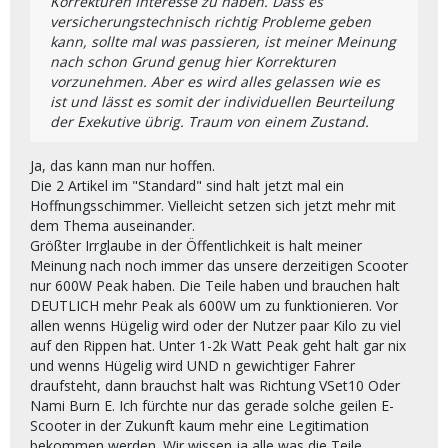
Korrekturen Interesse zu haben. Dass es
versicherungstechnisch richtig Probleme geben
kann, sollte mal was passieren, ist meiner Meinung
nach schon Grund genug hier Korrekturen
vorzunehmen. Aber es wird alles gelassen wie es
ist und lässt es somit der individuellen Beurteilung
der Exekutive übrig. Traum von einem Zustand.
Ja, das kann man nur hoffen.
Die 2 Artikel im "Standard" sind halt jetzt mal ein
Hoffnungsschimmer. Vielleicht setzen sich jetzt mehr mit
dem Thema auseinander.
Größter Irrglaube in der Öffentlichkeit is halt meiner
Meinung nach noch immer das unsere derzeitigen Scooter
nur 600W Peak haben. Die Teile haben und brauchen halt
DEUTLICH mehr Peak als 600W um zu funktionieren. Vor
allen wenns Hügelig wird oder der Nutzer paar Kilo zu viel
auf den Rippen hat. Unter 1-2k Watt Peak geht halt gar nix
und wenns Hügelig wird UND n gewichtiger Fahrer
draufsteht, dann brauchst halt was Richtung VSet10 Oder
Nami Burn E. Ich fürchte nur das gerade solche geilen E-
Scooter in der Zukunft kaum mehr eine Legitimation
bekommen werden. Wir wissen ja alle was die Teile