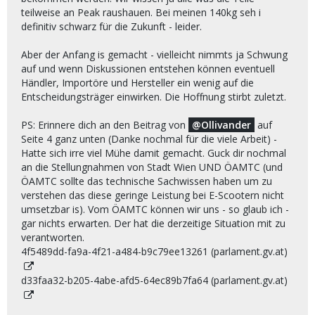
teilweise an Peak raushauen. Bei meinen 140kg seh i
definitiv schwarz für die Zukunft - leider.
Aber der Anfang is gemacht - vielleicht nimmts ja Schwung
auf und wenn Diskussionen entstehen können eventuell
Händler, Importöre und Hersteller ein wenig auf die
Entscheidungsträger einwirken. Die Hoffnung stirbt zuletzt.
PS: Erinnere dich an den Beitrag von
Ollivander
auf
Seite 4 ganz unten (Danke nochmal für die viele Arbeit) -
Hatte sich irre viel Mühe damit gemacht. Guck dir nochmal
an die Stellungnahmen von Stadt Wien UND ÖAMTC (und
ÖAMTC sollte das technische Sachwissen haben um zu
verstehen das diese geringe Leistung bei E-Scootern nicht
umsetzbar is). Vom ÖAMTC können wir uns - so glaub ich -
gar nichts erwarten. Der hat die derzeitige Situation mit zu
verantworten.
4f5489dd-fa9a-4f21-a484-b9c79ee13261 (parlament.gv.at)
d33faa32-b205-4abe-afd5-64ec89b7fa64 (parlament.gv.at)